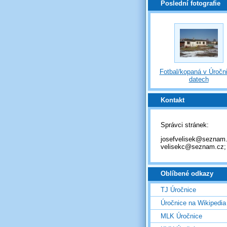
Poslední fotografie
Fotbal/kopaná v Úročni
datech
Kontakt
Správci stránek:
josefvelisek@seznam.
velisekc@seznam.cz;
Oblíbené odkazy
TJ Úročnice
Úročnice na Wikipedia
MLK Úročnice