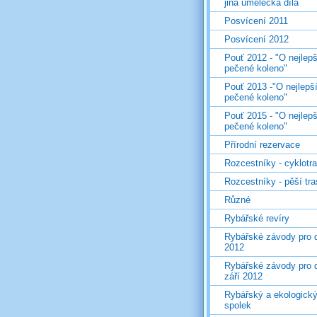
jiná umělecká díla
Posvícení 2011
Posvícení 2012
Pouť 2012 - "O nejlepš
pečené koleno"
Pouť 2013 -"O nejlepš
pečené koleno"
Pouť 2015 - "O nejlepš
pečené koleno"
Přírodní rezervace
Rozcestníky - cyklotr
Rozcestníky - pěší tr
Různé
Rybářské revíry
Rybářské závody pro d
2012
Rybářské závody pro d
září 2012
Rybářský a ekologick
spolek