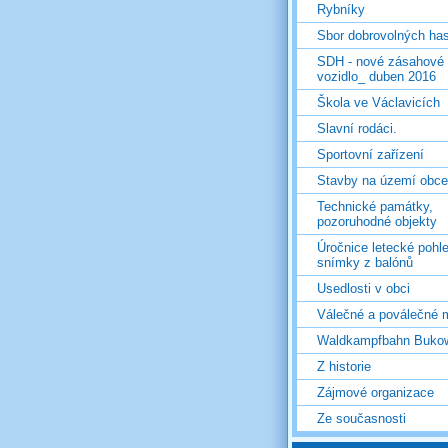
Rybníky
Sbor dobrovolných ha
SDH - nové zásahové
vozidlo_ duben 2016
Škola ve Václavicích
Slavní rodáci.
Sportovní zařízení
Stavby na území obce
Technické památky,
pozoruhodné objekty
Úročnice letecké pohl
snímky z balónů
Usedlosti v obci
Válečné a poválečné 
Waldkampfbahn Buko
Z historie
Zájmové organizace
Ze současnosti