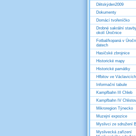
Dětskýden2009
Dokumenty
Domácí tvořeníčko
Drobné sakrální stavb
okolí Úročnice
Fotbal/kopaná v Úročn
datech
Hasičské zbrojnice
Historické mapy
Historické památky
Hřbitov ve Václavicích
Informační tabule
Kampfbahn III Chleb
Kampfbahn IV Chlisto
Mikroregion Týnecko
Muzejní expozice
Myslivci ze sdružení
Myslivecká zařízení