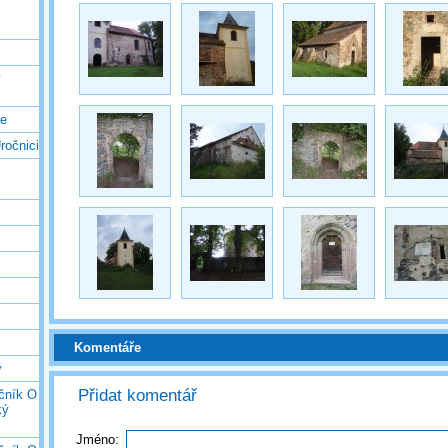
ý
ce
ročnici
Komentáře
y
Přidat komentář
očník O
ký
Jméno: