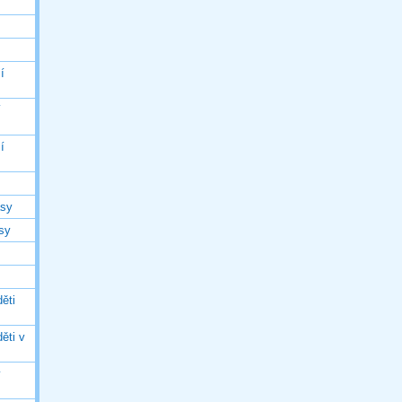
í
í
í
asy
asy
ěti
ěti v
ý