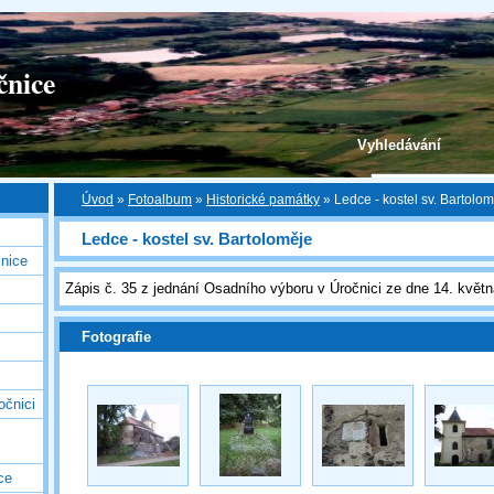
čnice
Vyhledávání
Úvod
»
Fotoalbum
»
Historické památky
»
Ledce - kostel sv. Bartolo
Ledce - kostel sv. Bartoloměje
nice
Zápis č. 35 z jednání Osadního výboru v Úročnici ze dne 14. květ
Fotografie
očnici
ce