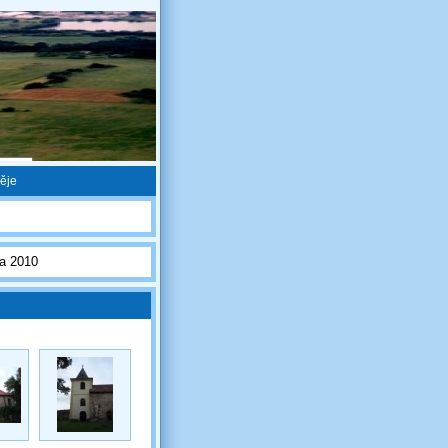
měje
na 2010