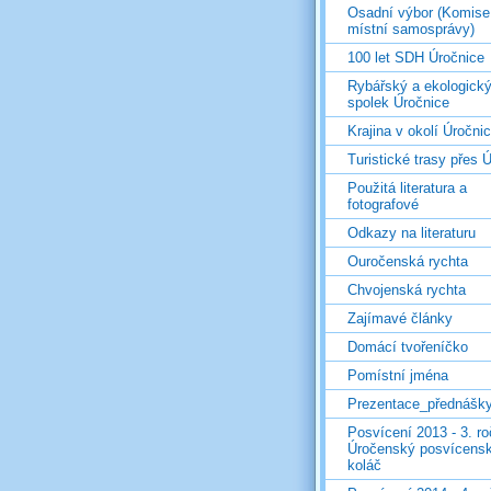
Osadní výbor (Komise
místní samosprávy)
100 let SDH Úročnice
Rybářský a ekologick
spolek Úročnice
Krajina v okolí Úročni
Turistické trasy přes Ú
Použitá literatura a
fotografové
Odkazy na literaturu
Ouročenská rychta
Chvojenská rychta
Zajímavé články
Domácí tvořeníčko
Pomístní jména
Prezentace_přednášk
Posvícení 2013 - 3. r
Úročenský posvícens
koláč