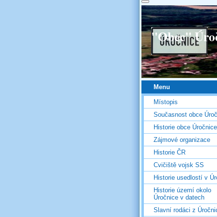
"Obec" Úro
Menu
Místopis
Současnost obce Úroč
Historie obce Úročnice
Zájmové organizace
Historie ČR
Cvičiště vojsk SS
Historie usedlostí v Úr
Historie území okolo
Úročnice v datech
Slavní rodáci z Úročni