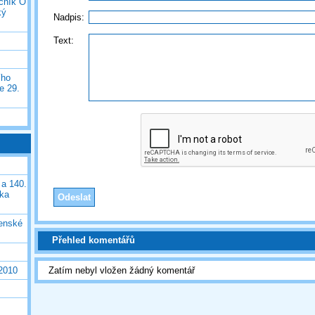
očník O
ký
Nadpis:
Text:
ího
e 29.
 a 140.
ška
čenské
Přehled komentářů
 2010
Zatím nebyl vložen žádný komentář