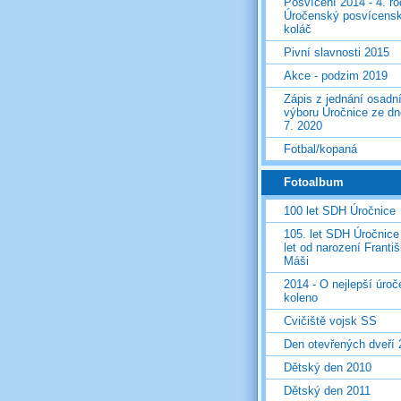
Posvícení 2014 - 4. r
Úročenský posvícens
koláč
Pivní slavnosti 2015
Akce - podzim 2019
Zápis z jednání osadn
výboru Úročnice ze dn
7. 2020
Fotbal/kopaná
Fotoalbum
100 let SDH Úročnice
105. let SDH Úročnice
let od narození Franti
Máši
2014 - O nejlepší úro
koleno
Cvičiště vojsk SS
Den otevřených dveří
Dětský den 2010
Dětský den 2011