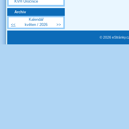
KVH Úročnice
Archiv
Kalendář
<<
květen / 2026
>>
© 2026 eStránky.c