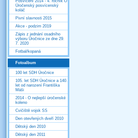
Posvícení 2014 - 4. ročník O
Úročenský posvícenský
koláč
Pivní slavnosti 2015
Akce - podzim 2019
Zápis z jednání osadního
výboru Úročnice ze dne 29.
7. 2020
Fotbal/kopaná
Fotoalbum
100 let SDH Úročnice
105. let SDH Úročnice a 140.
let od narození Františka
Máši
2014 - O nejlepší úročenské
koleno
Cvičiště vojsk SS
Den otevřených dveří 2010
Dětský den 2010
Dětský den 2011