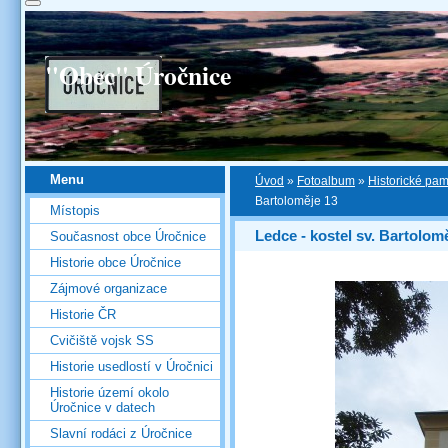
"Obec" Úročnice
Menu
Úvod
»
Fotoalbum
»
Historické pa
Bartoloměje 13
Místopis
Ledce - kostel sv. Bartolom
Současnost obce Úročnice
Historie obce Úročnice
Zájmové organizace
Historie ČR
Cvičiště vojsk SS
Historie usedlostí v Úročnici
Historie území okolo
Úročnice v datech
Slavní rodáci z Úročnice