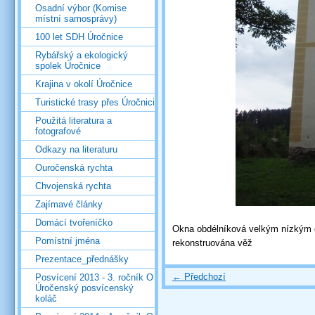
Osadní výbor (Komise
místní samosprávy)
100 let SDH Úročnice
Rybářský a ekologický
spolek Úročnice
Krajina v okolí Úročnice
Turistické trasy přes Úročnici
Použitá literatura a
fotografové
Odkazy na literaturu
Ouročenská rychta
Chvojenská rychta
Zajímavé články
Domácí tvořeníčko
Okna obdélníková velkým nízkým o
Pomístní jména
rekonstruována věž
Prezentace_přednášky
← Předchozí
Posvícení 2013 - 3. ročník O
Úročenský posvícenský
koláč