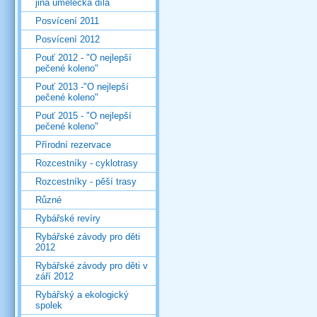
jiná umělecká díla
Posvícení 2011
Posvícení 2012
Pouť 2012 - "O nejlepší
pečené koleno"
Pouť 2013 -"O nejlepší
pečené koleno"
Pouť 2015 - "O nejlepší
pečené koleno"
Přírodní rezervace
Rozcestníky - cyklotrasy
Rozcestníky - pěší trasy
Různé
Rybářské revíry
Rybářské závody pro děti
2012
Rybářské závody pro děti v
září 2012
Rybářský a ekologický
spolek