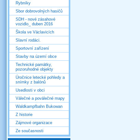
Rybníky
Sbor dobrovolných hasičů
SDH - nové zásahové
vozidlo_ duben 2016
Škola ve Václavicích
Slavní rodáci.
Sportovní zařízení
Stavby na území obce
Technické památky,
pozoruhodné objekty
Úročnice letecké pohledy a
snímky z balónů
Usedlosti v obci
Válečné a poválečné mapy
Waldkampfbahn Bukowan
Z historie
Zájmové organizace
Ze současnosti