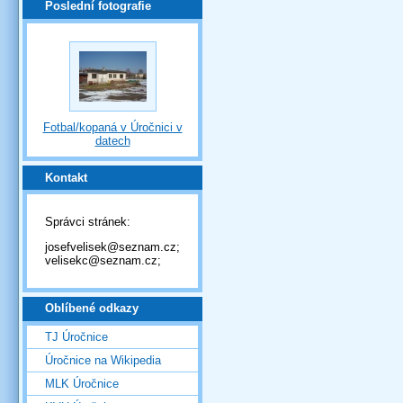
Poslední fotografie
Fotbal/kopaná v Úročnici v
datech
Kontakt
Správci stránek:
josefvelisek@seznam.cz;
velisekc@seznam.cz;
Oblíbené odkazy
TJ Úročnice
Úročnice na Wikipedia
MLK Úročnice