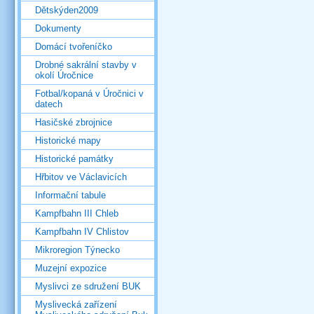
Dětskýden2009
Dokumenty
Domácí tvořeníčko
Drobné sakrální stavby v
okolí Úročnice
Fotbal/kopaná v Úročnici v
datech
Hasičské zbrojnice
Historické mapy
Historické památky
Hřbitov ve Václavicích
Informační tabule
Kampfbahn III Chleb
Kampfbahn IV Chlistov
Mikroregion Týnecko
Muzejní expozice
Myslivci ze sdružení BUK
Myslivecká zařízení