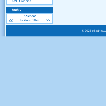
KVH Úročnice
Archiv
Kalendář
<<
květen / 2026
>>
© 2026 eStránky.c