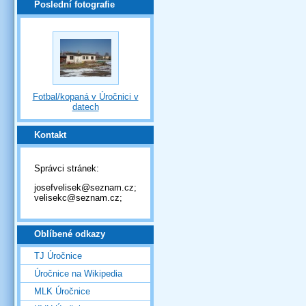
Poslední fotografie
Fotbal/kopaná v Úročnici v
datech
Kontakt
Správci stránek:
josefvelisek@seznam.cz;
velisekc@seznam.cz;
Oblíbené odkazy
TJ Úročnice
Úročnice na Wikipedia
MLK Úročnice