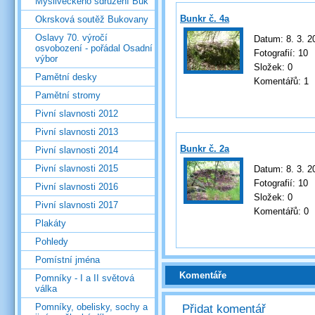
Mysliveckého sdružení Buk
Bunkr č. 4a
Okrsková soutěž Bukovany
Oslavy 70. výročí
Datum:
8. 3. 2
osvobození - pořádal Osadní
Fotografií:
10
výbor
Složek:
0
Pamětní desky
Komentářů:
1
Pamětní stromy
Pivní slavnosti 2012
Pivní slavnosti 2013
Bunkr č. 2a
Pivní slavnosti 2014
Pivní slavnosti 2015
Datum:
8. 3. 2
Fotografií:
10
Pivní slavnosti 2016
Složek:
0
Pivní slavnosti 2017
Komentářů:
0
Plakáty
Pohledy
Pomístní jména
Komentáře
Pomníky - I a II světová
válka
Pomníky, obelisky, sochy a
Přidat komentář