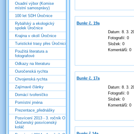
Osadní výbor (Komise
místní samosprávy)
100 let SDH Úročnice
Bunkr č. 19a
Rybářský a ekologický
spolek Úročnice
Datum:
8. 3. 2
Krajina v okolí Úročnice
Fotografií:
0
Turistické trasy přes Úročnici
Složek:
0
Komentářů:
0
Použitá literatura a
fotografové
Odkazy na literaturu
Ouročenská rychta
Bunkr č. 17a
Chvojenská rychta
Zajímavé články
Datum:
8. 3. 2
Fotografií:
0
Domácí tvořeníčko
Složek:
0
Pomístní jména
Komentářů:
0
Prezentace_přednášky
Posvícení 2013 - 3. ročník O
Úročenský posvícenský
koláč
Bunkr č.14a