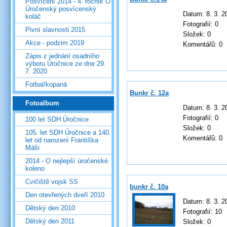
Posvícení 2014 - 4. ročník O
Úročenský posvícenský
Datum:
8. 3. 2
koláč
Fotografií:
0
Pivní slavnosti 2015
Složek:
0
Akce - podzim 2019
Komentářů:
0
Zápis z jednání osadního
výboru Úročnice ze dne 29.
7. 2020
Fotbal/kopaná
Bunkr č. 12a
Fotoalbum
Datum:
8. 3. 2
Fotografií:
0
100 let SDH Úročnice
Složek:
0
105. let SDH Úročnice a 140.
Komentářů:
0
let od narození Františka
Máši
2014 - O nejlepší úročenské
koleno
Cvičiště vojsk SS
bunkr č. 10a
Den otevřených dveří 2010
Datum:
8. 3. 2
Dětský den 2010
Fotografií:
10
Dětský den 2011
Složek:
0