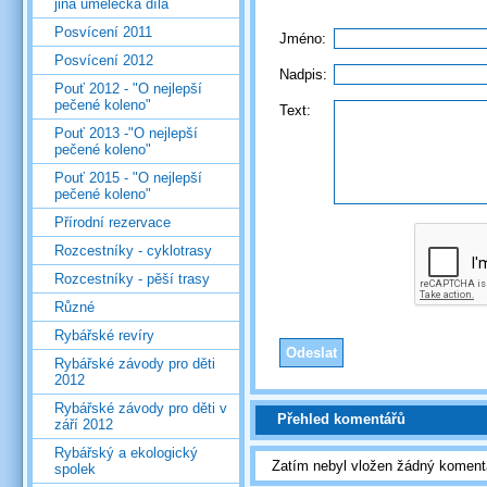
jiná umělecká díla
Posvícení 2011
Jméno:
Posvícení 2012
Nadpis:
Pouť 2012 - "O nejlepší
pečené koleno"
Text:
Pouť 2013 -"O nejlepší
pečené koleno"
Pouť 2015 - "O nejlepší
pečené koleno"
Přírodní rezervace
Rozcestníky - cyklotrasy
Rozcestníky - pěší trasy
Různé
Rybářské revíry
Rybářské závody pro děti
2012
Rybářské závody pro děti v
Přehled komentářů
září 2012
Rybářský a ekologický
Zatím nebyl vložen žádný koment
spolek