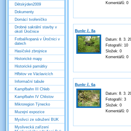
Komentářů:
0
Dětskýden2009
Dokumenty
Domácí tvořeníčko
Drobné sakrální stavby v
Bunkr č. 8a
okolí Úročnice
Fotbal/kopaná v Úročnici v
Datum:
8. 3. 2
datech
Fotografií:
10
Hasičské zbrojnice
Složek:
0
Komentářů:
0
Historické mapy
Historické památky
Hřbitov ve Václavicích
Informační tabule
Bunkr č. 6a
Kampfbahn III Chleb
Datum:
8. 3. 2
Kampfbahn IV Chlistov
Fotografií:
3
Mikroregion Týnecko
Složek:
0
Komentářů:
0
Muzejní expozice
Myslivci ze sdružení BUK
Myslivecká zařízení