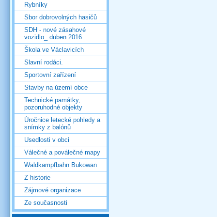
Rybníky
Sbor dobrovolných hasičů
SDH - nové zásahové
vozidlo_ duben 2016
Škola ve Václavicích
Slavní rodáci.
Sportovní zařízení
Stavby na území obce
Technické památky,
pozoruhodné objekty
Úročnice letecké pohledy a
snímky z balónů
Usedlosti v obci
Válečné a poválečné mapy
Waldkampfbahn Bukowan
Z historie
Zájmové organizace
Ze současnosti