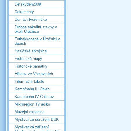
Dětskýden2009
Dokumenty
Domácí tvořeníčko
Drobné sakrální stavby v
okolí Úročnice
Fotbal/kopaná v Úročnici v
datech
Hasičské zbrojnice
Historické mapy
Historické památky
Hřbitov ve Václavicích
Informační tabule
Kampfbahn III Chleb
Kampfbahn IV Chlistov
Mikroregion Týnecko
Muzejní expozice
Myslivci ze sdružení BUK
Myslivecká zařízení