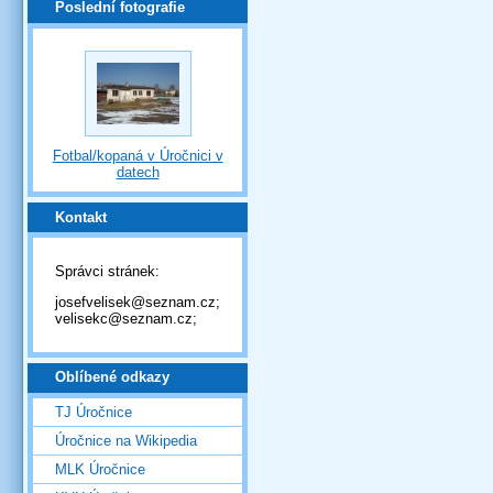
Poslední fotografie
Fotbal/kopaná v Úročnici v
datech
Kontakt
Správci stránek:
josefvelisek@seznam.cz;
velisekc@seznam.cz;
Oblíbené odkazy
TJ Úročnice
Úročnice na Wikipedia
MLK Úročnice