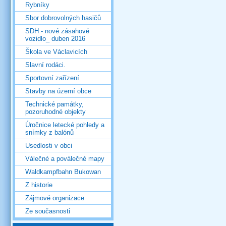
Rybníky
Sbor dobrovolných hasičů
SDH - nové zásahové
vozidlo_ duben 2016
Škola ve Václavicích
Slavní rodáci.
Sportovní zařízení
Stavby na území obce
Technické památky,
pozoruhodné objekty
Úročnice letecké pohledy a
snímky z balónů
Usedlosti v obci
Válečné a poválečné mapy
Waldkampfbahn Bukowan
Z historie
Zájmové organizace
Ze současnosti