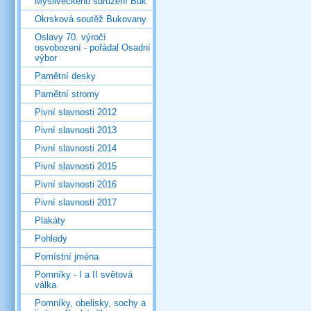
Mysliveckého sdružení Buk
Okrsková soutěž Bukovany
Oslavy 70. výročí
osvobození - pořádal Osadní
výbor
Pamětní desky
Pamětní stromy
Pivní slavnosti 2012
Pivní slavnosti 2013
Pivní slavnosti 2014
Pivní slavnosti 2015
Pivní slavnosti 2016
Pivní slavnosti 2017
Plakáty
Pohledy
Pomístní jména
Pomníky - I a II světová
válka
Pomníky, obelisky, sochy a