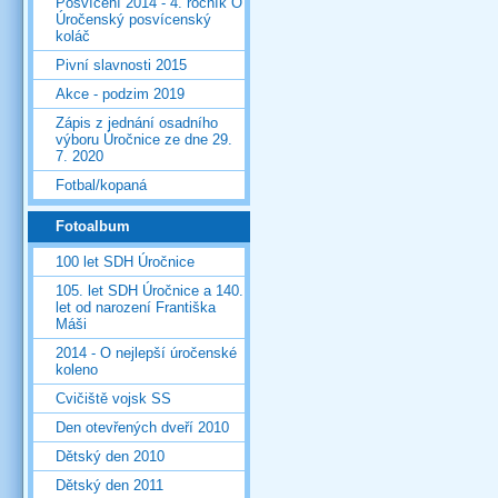
Posvícení 2014 - 4. ročník O
Úročenský posvícenský
koláč
Pivní slavnosti 2015
Akce - podzim 2019
Zápis z jednání osadního
výboru Úročnice ze dne 29.
7. 2020
Fotbal/kopaná
Fotoalbum
100 let SDH Úročnice
105. let SDH Úročnice a 140.
let od narození Františka
Máši
2014 - O nejlepší úročenské
koleno
Cvičiště vojsk SS
Den otevřených dveří 2010
Dětský den 2010
Dětský den 2011