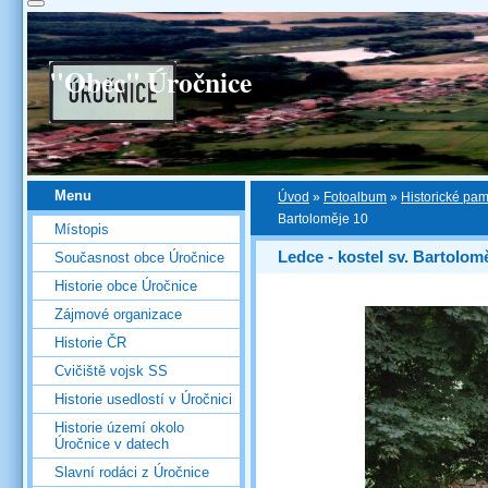
"Obec" Úročnice
Menu
Úvod
»
Fotoalbum
»
Historické pa
Bartoloměje 10
Místopis
Ledce - kostel sv. Bartolom
Současnost obce Úročnice
Historie obce Úročnice
Zájmové organizace
Historie ČR
Cvičiště vojsk SS
Historie usedlostí v Úročnici
Historie území okolo
Úročnice v datech
Slavní rodáci z Úročnice