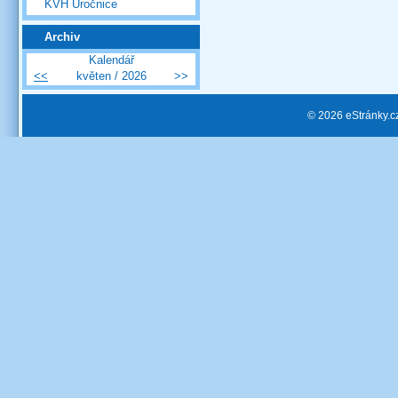
KVH Úročnice
Archiv
Kalendář
<<
květen / 2026
>>
© 2026 eStránky.c