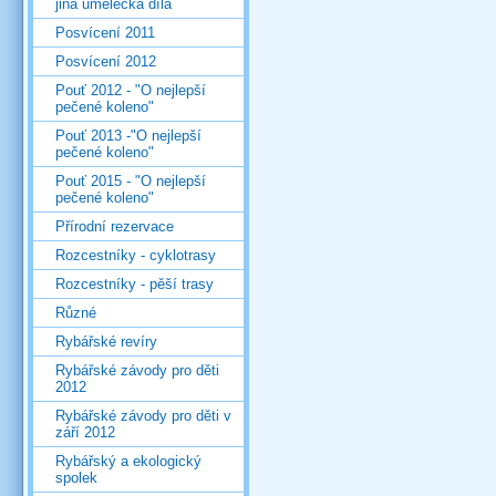
jiná umělecká díla
Posvícení 2011
Posvícení 2012
Pouť 2012 - "O nejlepší
pečené koleno"
Pouť 2013 -"O nejlepší
pečené koleno"
Pouť 2015 - "O nejlepší
pečené koleno"
Přírodní rezervace
Rozcestníky - cyklotrasy
Rozcestníky - pěší trasy
Různé
Rybářské revíry
Rybářské závody pro děti
2012
Rybářské závody pro děti v
září 2012
Rybářský a ekologický
spolek