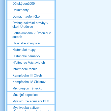
Dětskýden2009
Dokumenty
Domácí tvořeníčko
Drobné sakrální stavby v
okolí Úročnice
Fotbal/kopaná v Úročnici v
datech
Hasičské zbrojnice
Historické mapy
Historické památky
Hřbitov ve Václavicích
Informační tabule
Kampfbahn III Chleb
Kampfbahn IV Chlistov
Mikroregion Týnecko
Muzejní expozice
Myslivci ze sdružení BUK
Myslivecká zařízení