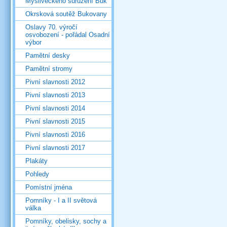
Mysliveckého sdružení Buk
Okrsková soutěž Bukovany
Oslavy 70. výročí
osvobození - pořádal Osadní
výbor
Pamětní desky
Pamětní stromy
Pivní slavnosti 2012
Pivní slavnosti 2013
Pivní slavnosti 2014
Pivní slavnosti 2015
Pivní slavnosti 2016
Pivní slavnosti 2017
Plakáty
Pohledy
Pomístní jména
Pomníky - I a II světová
válka
Pomníky, obelisky, sochy a