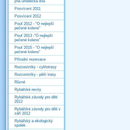
jiná umělecká díla
Posvícení 2011
Posvícení 2012
Pouť 2012 - "O nejlepší
pečené koleno"
Pouť 2013 -"O nejlepší
pečené koleno"
Pouť 2015 - "O nejlepší
pečené koleno"
Přírodní rezervace
Rozcestníky - cyklotrasy
Rozcestníky - pěší trasy
Různé
Rybářské revíry
Rybářské závody pro děti
2012
Rybářské závody pro děti v
září 2012
Rybářský a ekologický
spolek