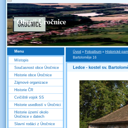
"Obec" Úročnice
Menu
Úvod
»
Fotoalbum
»
Historické pa
Bartoloměje 16
Místopis
Ledce - kostel sv. Bartolom
Současnost obce Úročnice
Historie obce Úročnice
Zájmové organizace
Historie ČR
Cvičiště vojsk SS
Historie usedlostí v Úročnici
Historie území okolo
Úročnice v datech
Slavní rodáci z Úročnice