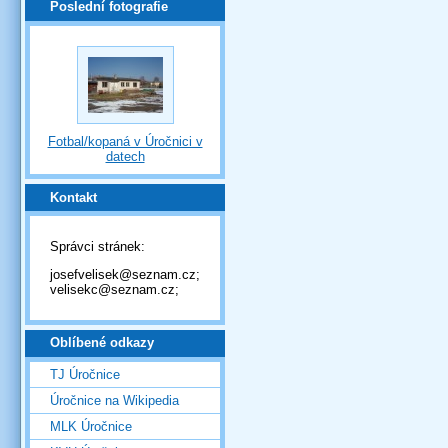
Poslední fotografie
Fotbal/kopaná v Úročnici v
datech
Kontakt
Správci stránek:
josefvelisek@seznam.cz;
velisekc@seznam.cz;
Oblíbené odkazy
TJ Úročnice
Úročnice na Wikipedia
MLK Úročnice