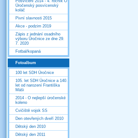
Posvícení 2014 - 4. ročník O
Úročenský posvícenský
koláč
Pivní slavnosti 2015
Akce - podzim 2019
Zápis z jednání osadního
výboru Úročnice ze dne 29.
7. 2020
Fotbal/kopaná
Fotoalbum
100 let SDH Úročnice
105. let SDH Úročnice a 140.
let od narození Františka
Máši
2014 - O nejlepší úročenské
koleno
Cvičiště vojsk SS
Den otevřených dveří 2010
Dětský den 2010
Dětský den 2011