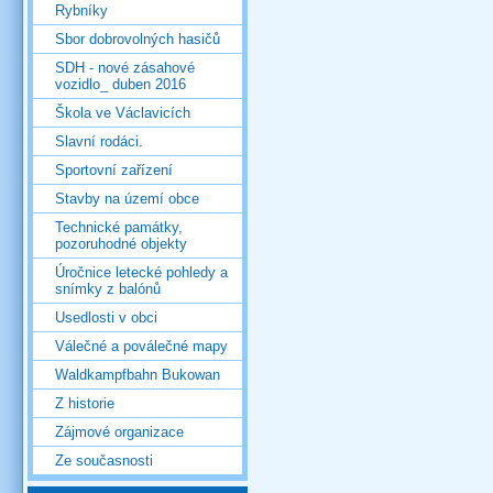
Rybníky
Sbor dobrovolných hasičů
SDH - nové zásahové
vozidlo_ duben 2016
Škola ve Václavicích
Slavní rodáci.
Sportovní zařízení
Stavby na území obce
Technické památky,
pozoruhodné objekty
Úročnice letecké pohledy a
snímky z balónů
Usedlosti v obci
Válečné a poválečné mapy
Waldkampfbahn Bukowan
Z historie
Zájmové organizace
Ze současnosti