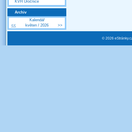
KVH Úročnice
Archiv
Kalendář
<<
květen / 2026
>>
© 2026 eStránky.c