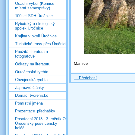
Osadní výbor (Komise
místní samosprávy)
100 let SDH Úročnice
Rybářský a ekologický
spolek Úročnice
Krajina v okolí Úročnice
Turistické trasy přes Úročnici
Použitá literatura a
fotografové
Márnice
Odkazy na literaturu
Ouročenská rychta
← Předchozí
Chvojenská rychta
Zajímavé články
Domácí tvořeníčko
Pomístní jména
Prezentace_přednášky
Posvícení 2013 - 3. ročník O
Úročenský posvícenský
koláč