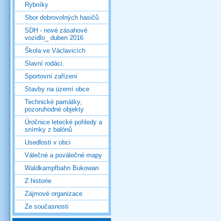
Rybníky
Sbor dobrovolných hasičů
SDH - nové zásahové
vozidlo_ duben 2016
Škola ve Václavicích
Slavní rodáci.
Sportovní zařízení
Stavby na území obce
Technické památky,
pozoruhodné objekty
Úročnice letecké pohledy a
snímky z balónů
Usedlosti v obci
Válečné a poválečné mapy
Waldkampfbahn Bukowan
Z historie
Zájmové organizace
Ze současnosti