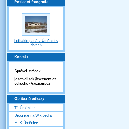
Poslední fotografie
Fotbal/kopaná v Úročnici v
datech
Kontakt
Správci stránek:
josefvelisek@seznam.cz;
velisekc@seznam.cz;
Oblíbené odkazy
TJ Úročnice
Úročnice na Wikipedia
MLK Úročnice