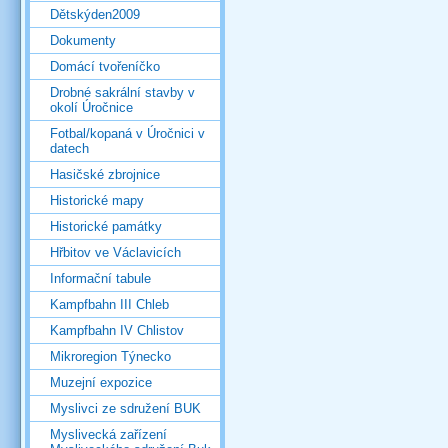
Dětskýden2009
Dokumenty
Domácí tvořeníčko
Drobné sakrální stavby v
okolí Úročnice
Fotbal/kopaná v Úročnici v
datech
Hasičské zbrojnice
Historické mapy
Historické památky
Hřbitov ve Václavicích
Informační tabule
Kampfbahn III Chleb
Kampfbahn IV Chlistov
Mikroregion Týnecko
Muzejní expozice
Myslivci ze sdružení BUK
Myslivecká zařízení