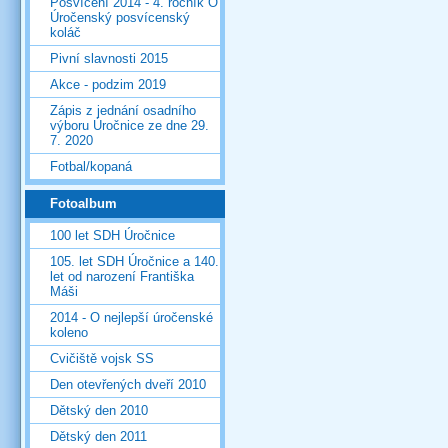
Posvícení 2014 - 4. ročník O
Úročenský posvícenský
koláč
Pivní slavnosti 2015
Akce - podzim 2019
Zápis z jednání osadního
výboru Úročnice ze dne 29.
7. 2020
Fotbal/kopaná
Fotoalbum
100 let SDH Úročnice
105. let SDH Úročnice a 140.
let od narození Františka
Máši
2014 - O nejlepší úročenské
koleno
Cvičiště vojsk SS
Den otevřených dveří 2010
Dětský den 2010
Dětský den 2011