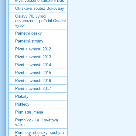
Mysliveckého sdružení Buk
Okrsková soutěž Bukovany
Oslavy 70. výročí
osvobození - pořádal Osadní
výbor
Pamětní desky
Pamětní stromy
Pivní slavnosti 2012
Pivní slavnosti 2013
Pivní slavnosti 2014
Pivní slavnosti 2015
Pivní slavnosti 2016
Pivní slavnosti 2017
Plakáty
Pohledy
Pomístní jména
Pomníky - I a II světová
válka
Pomníky, obelisky, sochy a