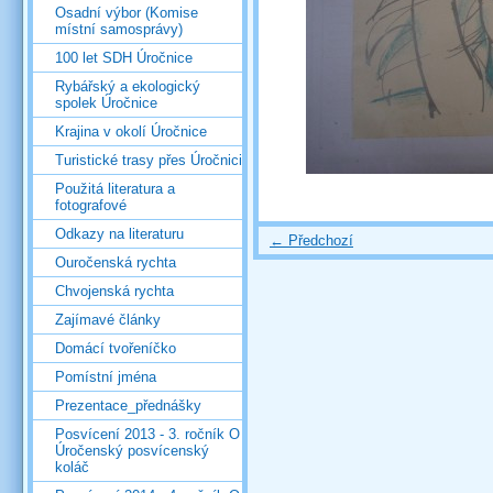
Osadní výbor (Komise
místní samosprávy)
100 let SDH Úročnice
Rybářský a ekologický
spolek Úročnice
Krajina v okolí Úročnice
Turistické trasy přes Úročnici
Použitá literatura a
fotografové
Odkazy na literaturu
← Předchozí
Ouročenská rychta
Chvojenská rychta
Zajímavé články
Domácí tvořeníčko
Pomístní jména
Prezentace_přednášky
Posvícení 2013 - 3. ročník O
Úročenský posvícenský
koláč