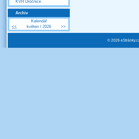
KVH Úročnice
Archiv
Kalendář
<<
květen / 2026
>>
© 2026 eStránky.c