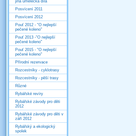
jiná umělecká díla
Posvícení 2011
Posvícení 2012
Pouť 2012 - "O nejlepší
pečené koleno"
Pouť 2013 -"O nejlepší
pečené koleno"
Pouť 2015 - "O nejlepší
pečené koleno"
Přírodní rezervace
Rozcestníky - cyklotrasy
Rozcestníky - pěší trasy
Různé
Rybářské revíry
Rybářské závody pro děti
2012
Rybářské závody pro děti v
září 2012
Rybářský a ekologický
spolek