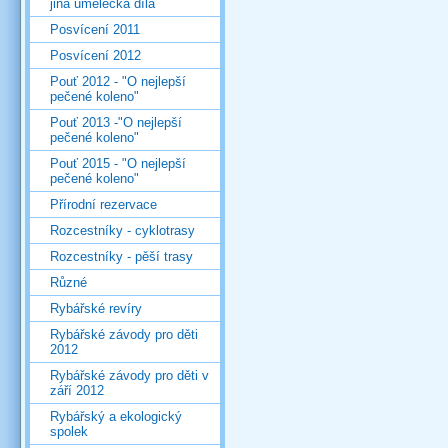
jiná umělecká díla
Posvícení 2011
Posvícení 2012
Pouť 2012 - "O nejlepší
pečené koleno"
Pouť 2013 -"O nejlepší
pečené koleno"
Pouť 2015 - "O nejlepší
pečené koleno"
Přírodní rezervace
Rozcestníky - cyklotrasy
Rozcestníky - pěší trasy
Různé
Rybářské revíry
Rybářské závody pro děti
2012
Rybářské závody pro děti v
září 2012
Rybářský a ekologický
spolek