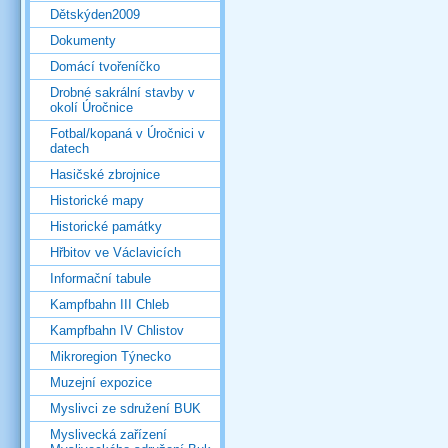
Dětskýden2009
Dokumenty
Domácí tvořeníčko
Drobné sakrální stavby v
okolí Úročnice
Fotbal/kopaná v Úročnici v
datech
Hasičské zbrojnice
Historické mapy
Historické památky
Hřbitov ve Václavicích
Informační tabule
Kampfbahn III Chleb
Kampfbahn IV Chlistov
Mikroregion Týnecko
Muzejní expozice
Myslivci ze sdružení BUK
Myslivecká zařízení