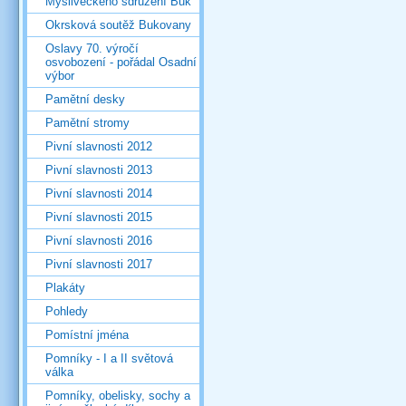
Mysliveckého sdružení Buk
Okrsková soutěž Bukovany
Oslavy 70. výročí
osvobození - pořádal Osadní
výbor
Pamětní desky
Pamětní stromy
Pivní slavnosti 2012
Pivní slavnosti 2013
Pivní slavnosti 2014
Pivní slavnosti 2015
Pivní slavnosti 2016
Pivní slavnosti 2017
Plakáty
Pohledy
Pomístní jména
Pomníky - I a II světová
válka
Pomníky, obelisky, sochy a