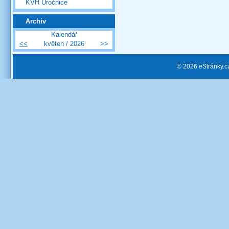
KVH Úročnice
Archiv
Kalendář
<<
květen / 2026
>>
© 2026 eStránky.c