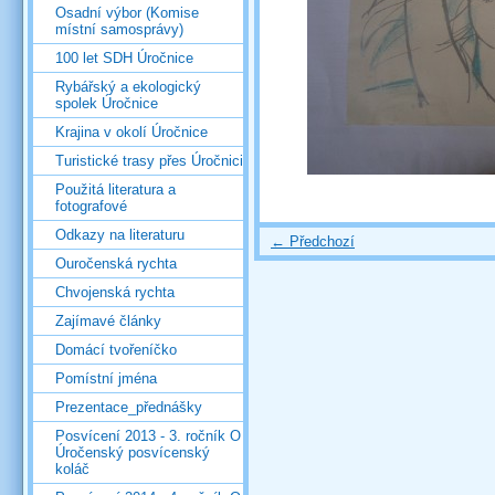
Osadní výbor (Komise
místní samosprávy)
100 let SDH Úročnice
Rybářský a ekologický
spolek Úročnice
Krajina v okolí Úročnice
Turistické trasy přes Úročnici
Použitá literatura a
fotografové
Odkazy na literaturu
← Předchozí
Ouročenská rychta
Chvojenská rychta
Zajímavé články
Domácí tvořeníčko
Pomístní jména
Prezentace_přednášky
Posvícení 2013 - 3. ročník O
Úročenský posvícenský
koláč