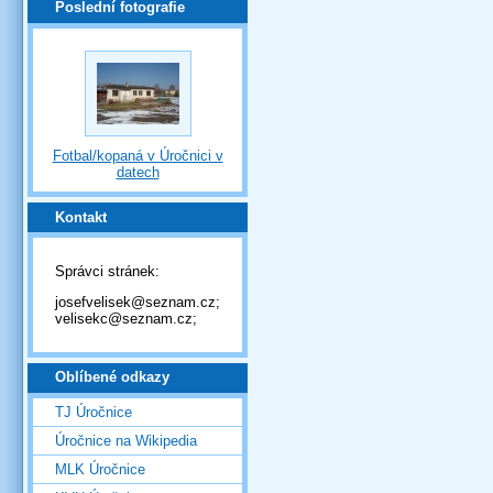
Poslední fotografie
Fotbal/kopaná v Úročnici v
datech
Kontakt
Správci stránek:
josefvelisek@seznam.cz;
velisekc@seznam.cz;
Oblíbené odkazy
TJ Úročnice
Úročnice na Wikipedia
MLK Úročnice