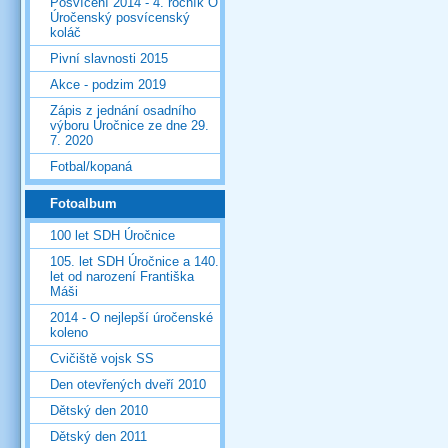
Posvícení 2014 - 4. ročník O
Úročenský posvícenský
koláč
Pivní slavnosti 2015
Akce - podzim 2019
Zápis z jednání osadního
výboru Úročnice ze dne 29.
7. 2020
Fotbal/kopaná
Fotoalbum
100 let SDH Úročnice
105. let SDH Úročnice a 140.
let od narození Františka
Máši
2014 - O nejlepší úročenské
koleno
Cvičiště vojsk SS
Den otevřených dveří 2010
Dětský den 2010
Dětský den 2011