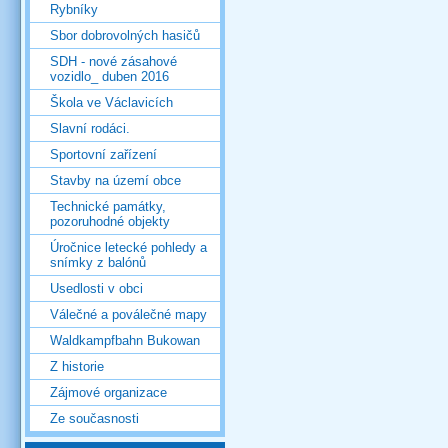
Rybníky
Sbor dobrovolných hasičů
SDH - nové zásahové
vozidlo_ duben 2016
Škola ve Václavicích
Slavní rodáci.
Sportovní zařízení
Stavby na území obce
Technické památky,
pozoruhodné objekty
Úročnice letecké pohledy a
snímky z balónů
Usedlosti v obci
Válečné a poválečné mapy
Waldkampfbahn Bukowan
Z historie
Zájmové organizace
Ze současnosti