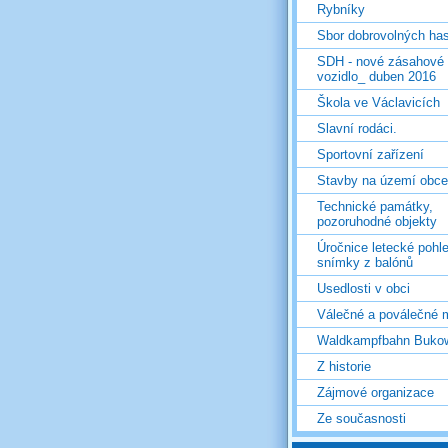
Rybníky
Sbor dobrovolných ha
SDH - nové zásahové
vozidlo_ duben 2016
Škola ve Václavicích
Slavní rodáci.
Sportovní zařízení
Stavby na území obce
Technické památky,
pozoruhodné objekty
Úročnice letecké pohl
snímky z balónů
Usedlosti v obci
Válečné a poválečné 
Waldkampfbahn Buko
Z historie
Zájmové organizace
Ze současnosti