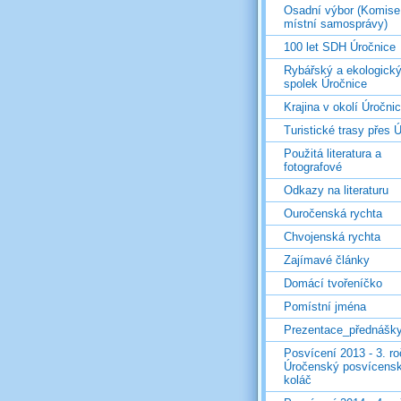
Osadní výbor (Komise
místní samosprávy)
100 let SDH Úročnice
Rybářský a ekologick
spolek Úročnice
Krajina v okolí Úročni
Turistické trasy přes Ú
Použitá literatura a
fotografové
Odkazy na literaturu
Ouročenská rychta
Chvojenská rychta
Zajímavé články
Domácí tvořeníčko
Pomístní jména
Prezentace_přednášk
Posvícení 2013 - 3. r
Úročenský posvícens
koláč