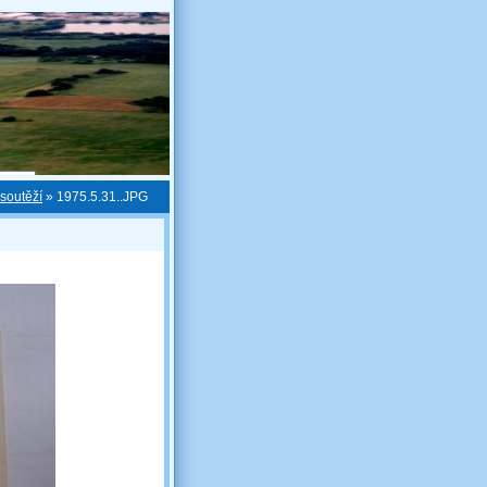
 soutěží
»
1975.5.31..JPG