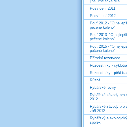
jiná umělecká díla
Posvícení 2011
Posvícení 2012
Pouť 2012 - "O nejlepš
pečené koleno"
Pouť 2013 -"O nejlepš
pečené koleno"
Pouť 2015 - "O nejlepš
pečené koleno"
Přírodní rezervace
Rozcestníky - cyklotr
Rozcestníky - pěší tr
Různé
Rybářské revíry
Rybářské závody pro d
2012
Rybářské závody pro d
září 2012
Rybářský a ekologick
spolek