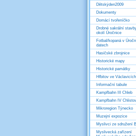
Dětskýden2009
Dokumenty
Domácí tvořeníčko
Drobné sakrální stavb
okolí Úročnice
Fotbal/kopaná v Úročn
datech
Hasičské zbrojnice
Historické mapy
Historické památky
Hřbitov ve Václavicích
Informační tabule
Kampfbahn III Chleb
Kampfbahn IV Chlisto
Mikroregion Týnecko
Muzejní expozice
Myslivci ze sdružení
Myslivecká zařízení