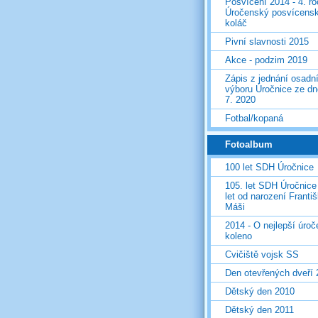
Posvícení 2014 - 4. r
Úročenský posvícens
koláč
Pivní slavnosti 2015
Akce - podzim 2019
Zápis z jednání osadn
výboru Úročnice ze dn
7. 2020
Fotbal/kopaná
Fotoalbum
100 let SDH Úročnice
105. let SDH Úročnice
let od narození Franti
Máši
2014 - O nejlepší úro
koleno
Cvičiště vojsk SS
Den otevřených dveří
Dětský den 2010
Dětský den 2011