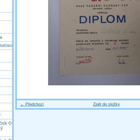
ý
ce
ročnici
← Předchozí
Zpět do složky
y
očník O
ký