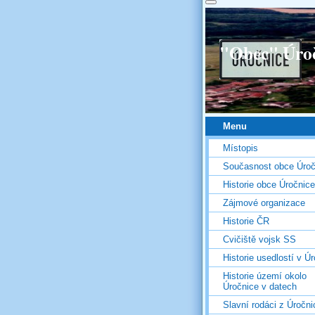
"Obec" Úro
Menu
Místopis
Současnost obce Úroč
Historie obce Úročnice
Zájmové organizace
Historie ČR
Cvičiště vojsk SS
Historie usedlostí v Úr
Historie území okolo
Úročnice v datech
Slavní rodáci z Úročni