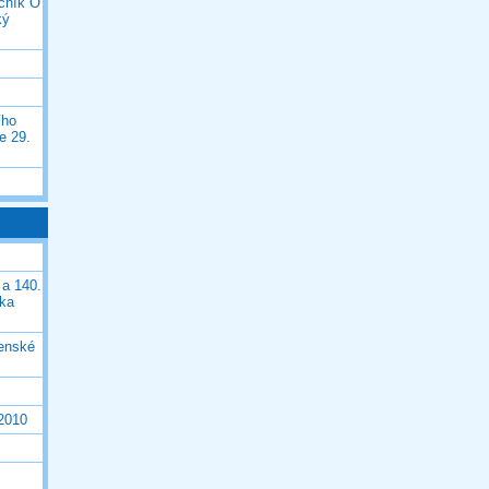
očník O
ký
ího
e 29.
 a 140.
ška
čenské
 2010