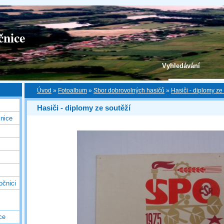
čnice
Vyhledávání
Úvod
»
Fotoalbum
»
Sbor dobrovolných hasičů
»
Hasiči - diplomy ze
Hasiči - diplomy ze soutěží
nice
očnici
ce