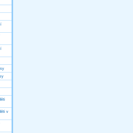
í
í
í
asy
asy
ěti
ěti v
ý