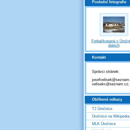
Poslední fotografie
Fotbal/kopaná v Úročni
datech
Kontakt
Správci stránek:
josefvelisek@seznam.
velisekc@seznam.cz;
Oblíbené odkazy
TJ Úročnice
Úročnice na Wikipedia
MLK Úročnice