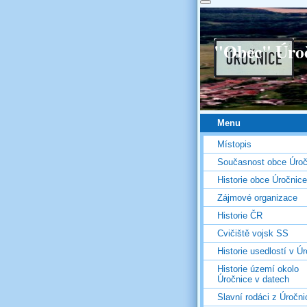
"Obec" Úro
Menu
Místopis
Současnost obce Úroč
Historie obce Úročnice
Zájmové organizace
Historie ČR
Cvičiště vojsk SS
Historie usedlostí v Úr
Historie území okolo
Úročnice v datech
Slavní rodáci z Úročni