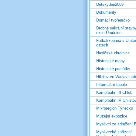
Dětskýden2009
Dokumenty
Domácí tvořeníčko
Drobné sakrální stavb
okolí Úročnice
Fotbal/kopaná v Úročn
datech
Hasičské zbrojnice
Historické mapy
Historické památky
Hřbitov ve Václavicích
Informační tabule
Kampfbahn III Chleb
Kampfbahn IV Chlisto
Mikroregion Týnecko
Muzejní expozice
Myslivci ze sdružení
Myslivecká zařízení