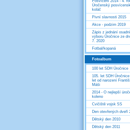
Posvícení 2014 - 4. r
Úročenský posvícens
koláč
Pivní slavnosti 2015
Akce - podzim 2019
Zápis z jednání osadn
výboru Úročnice ze dn
7. 2020
Fotbal/kopaná
Fotoalbum
100 let SDH Úročnice
105. let SDH Úročnice
let od narození Franti
Máši
2014 - O nejlepší úro
koleno
Cvičiště vojsk SS
Den otevřených dveří
Dětský den 2010
Dětský den 2011