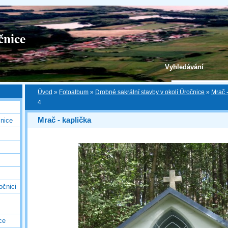
čnice
Vyhledávání
Úvod
»
Fotoalbum
»
Drobné sakrální stavby v okolí Úročnice
»
Mrač -
4
Mrač - kaplička
nice
očnici
ce