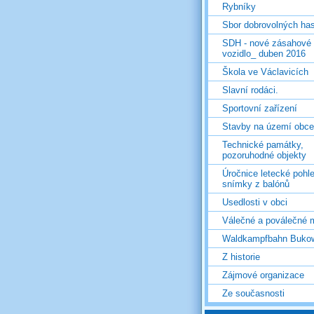
Rybníky
Sbor dobrovolných ha
SDH - nové zásahové
vozidlo_ duben 2016
Škola ve Václavicích
Slavní rodáci.
Sportovní zařízení
Stavby na území obce
Technické památky,
pozoruhodné objekty
Úročnice letecké pohl
snímky z balónů
Usedlosti v obci
Válečné a poválečné 
Waldkampfbahn Buko
Z historie
Zájmové organizace
Ze současnosti