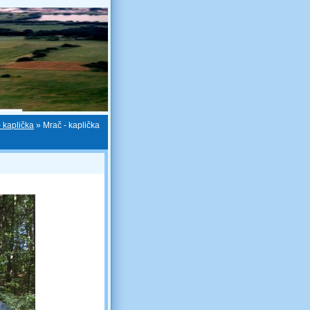
 kaplička
»
Mrač - kaplička