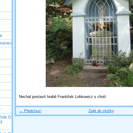
ý
ce
ročnici
Nechal postavit hrabě František Lobkowicz s chotí
y
← Předchozí
Zpět do složky
očník O
ký