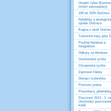
Osadní výbor (Komise
místní samosprávy)
100 let SDH Úročnice
Rybářský a ekologick
spolek Úročnice
Krajina v okolí Úročni
Turistické trasy přes Ú
Použitá literatura a
fotografové
Odkazy na literaturu
Ouročenská rychta
Chvojenská rychta
Zajímavé články
Domácí tvořeníčko
Pomístní jména
Prezentace_přednášk
Posvícení 2013 - 3. r
Úročenský posvícens
koláč