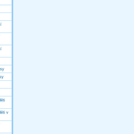
í
í
í
asy
asy
ěti
ěti v
ý