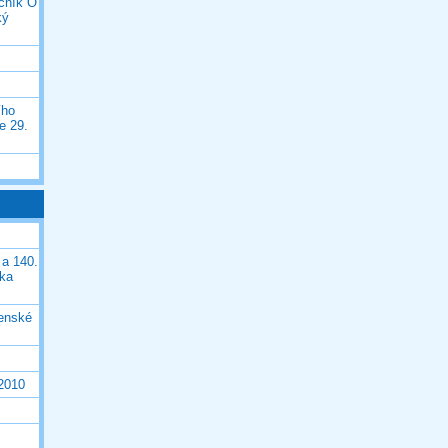
očník O
ký
ího
e 29.
 a 140.
ška
čenské
 2010