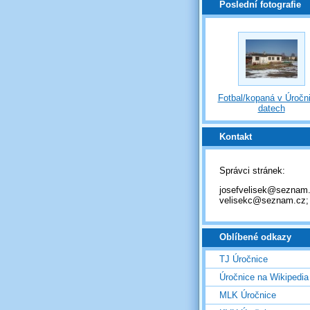
Poslední fotografie
Fotbal/kopaná v Úročni
datech
Kontakt
Správci stránek:
josefvelisek@seznam.
velisekc@seznam.cz;
Oblíbené odkazy
TJ Úročnice
Úročnice na Wikipedia
MLK Úročnice