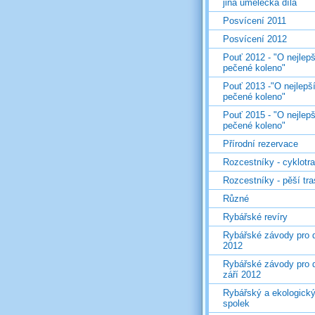
jiná umělecká díla
Posvícení 2011
Posvícení 2012
Pouť 2012 - "O nejlepš
pečené koleno"
Pouť 2013 -"O nejlepš
pečené koleno"
Pouť 2015 - "O nejlepš
pečené koleno"
Přírodní rezervace
Rozcestníky - cyklotr
Rozcestníky - pěší tr
Různé
Rybářské revíry
Rybářské závody pro d
2012
Rybářské závody pro d
září 2012
Rybářský a ekologick
spolek