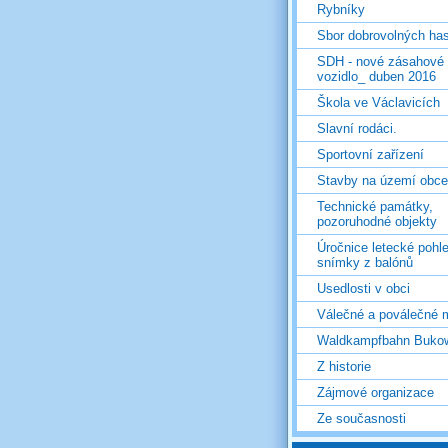
Rybníky
Sbor dobrovolných ha
SDH - nové zásahové
vozidlo_ duben 2016
Škola ve Václavicích
Slavní rodáci.
Sportovní zařízení
Stavby na území obce
Technické památky,
pozoruhodné objekty
Úročnice letecké pohl
snímky z balónů
Usedlosti v obci
Válečné a poválečné 
Waldkampfbahn Buko
Z historie
Zájmové organizace
Ze současnosti