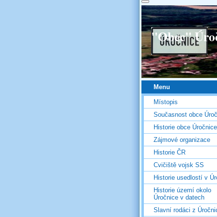
"Obec" Úro
Menu
Místopis
Současnost obce Úroč
Historie obce Úročnice
Zájmové organizace
Historie ČR
Cvičiště vojsk SS
Historie usedlostí v Úr
Historie území okolo
Úročnice v datech
Slavní rodáci z Úročni