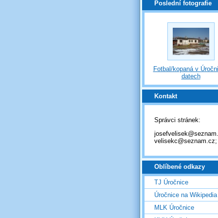
Poslední fotografie
Fotbal/kopaná v Úročni
datech
Kontakt
Správci stránek:
josefvelisek@seznam.
velisekc@seznam.cz;
Oblíbené odkazy
TJ Úročnice
Úročnice na Wikipedia
MLK Úročnice