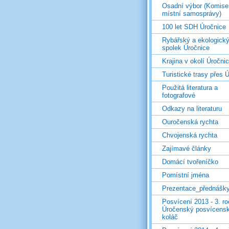
Osadní výbor (Komise
místní samosprávy)
100 let SDH Úročnice
Rybářský a ekologick
spolek Úročnice
Krajina v okolí Úročni
Turistické trasy přes Ú
Použitá literatura a
fotografové
Odkazy na literaturu
Ouročenská rychta
Chvojenská rychta
Zajímavé články
Domácí tvořeníčko
Pomístní jména
Prezentace_přednášk
Posvícení 2013 - 3. r
Úročenský posvícens
koláč