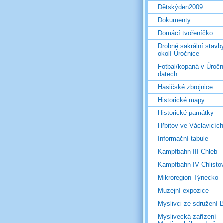
Dětskýden2009
Dokumenty
Domácí tvořeníčko
Drobné sakrální stavb
okolí Úročnice
Fotbal/kopaná v Úročn
datech
Hasičské zbrojnice
Historické mapy
Historické památky
Hřbitov ve Václavicích
Informační tabule
Kampfbahn III Chleb
Kampfbahn IV Chlisto
Mikroregion Týnecko
Muzejní expozice
Myslivci ze sdružení
Myslivecká zařízení