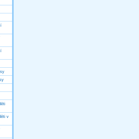
í
í
í
asy
asy
ěti
ěti v
ý