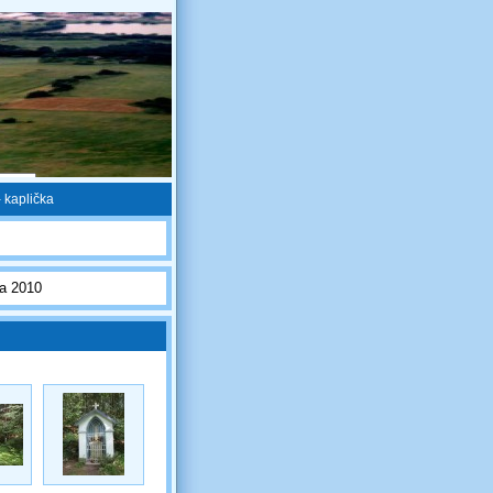
 kaplička
na 2010