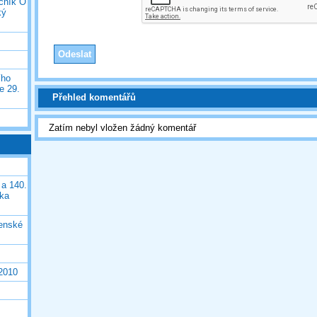
očník O
ký
ího
e 29.
Přehled komentářů
Zatím nebyl vložen žádný komentář
 a 140.
ška
čenské
 2010