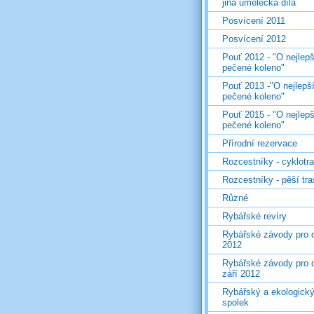
jiná umělecká díla
Posvícení 2011
Posvícení 2012
Pouť 2012 - "O nejlepš
pečené koleno"
Pouť 2013 -"O nejlepš
pečené koleno"
Pouť 2015 - "O nejlepš
pečené koleno"
Přírodní rezervace
Rozcestníky - cyklotr
Rozcestníky - pěší tr
Různé
Rybářské revíry
Rybářské závody pro d
2012
Rybářské závody pro d
září 2012
Rybářský a ekologick
spolek