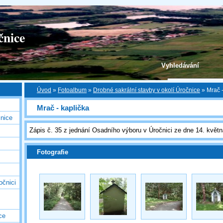
čnice
Vyhledávání
Úvod
»
Fotoalbum
»
Drobné sakrální stavby v okolí Úročnice
»
Mrač -
Mrač - kaplička
nice
Zápis č. 35 z jednání Osadního výboru v Úročnici ze dne 14. květ
Fotografie
očnici
ce