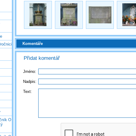
ý
ce
Komentáře
ročnici
Přidat komentář
Jméno:
Nadpis:
Text:
y
očník O
ký