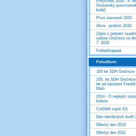
Posvícení 2014 - 4. r
Úročenský posvícens
koláč
Pivní slavnosti 2015
Akce - podzim 2019
Zápis z jednání osadn
výboru Úročnice ze dn
7. 2020
Fotbal/kopaná
Fotoalbum
100 let SDH Úročnice
105. let SDH Úročnice
let od narození Franti
Máši
2014 - O nejlepší úro
koleno
Cvičiště vojsk SS
Den otevřených dveří
Dětský den 2010
Dětský den 2011