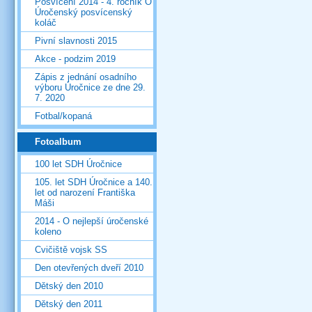
Posvícení 2014 - 4. ročník O
Úročenský posvícenský
koláč
Pivní slavnosti 2015
Akce - podzim 2019
Zápis z jednání osadního
výboru Úročnice ze dne 29.
7. 2020
Fotbal/kopaná
Fotoalbum
100 let SDH Úročnice
105. let SDH Úročnice a 140.
let od narození Františka
Máši
2014 - O nejlepší úročenské
koleno
Cvičiště vojsk SS
Den otevřených dveří 2010
Dětský den 2010
Dětský den 2011