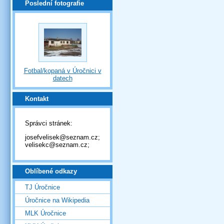
Poslední fotografie
Fotbal/kopaná v Úročnici v
datech
Kontakt
Správci stránek:
josefvelisek@seznam.cz;
velisekc@seznam.cz;
Oblíbené odkazy
TJ Úročnice
Úročnice na Wikipedia
MLK Úročnice