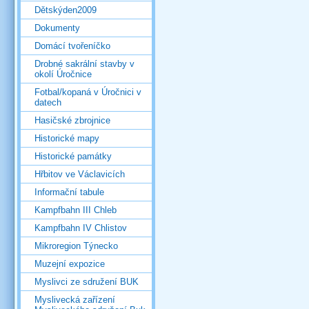
Dětskýden2009
Dokumenty
Domácí tvořeníčko
Drobné sakrální stavby v
okolí Úročnice
Fotbal/kopaná v Úročnici v
datech
Hasičské zbrojnice
Historické mapy
Historické památky
Hřbitov ve Václavicích
Informační tabule
Kampfbahn III Chleb
Kampfbahn IV Chlistov
Mikroregion Týnecko
Muzejní expozice
Myslivci ze sdružení BUK
Myslivecká zařízení