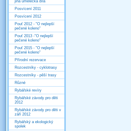
jiná umělecká díla
Posvícení 2011
Posvícení 2012
Pouť 2012 - "O nejlepší
pečené koleno"
Pouť 2013 -"O nejlepší
pečené koleno"
Pouť 2015 - "O nejlepší
pečené koleno"
Přírodní rezervace
Rozcestníky - cyklotrasy
Rozcestníky - pěší trasy
Různé
Rybářské revíry
Rybářské závody pro děti
2012
Rybářské závody pro děti v
září 2012
Rybářský a ekologický
spolek