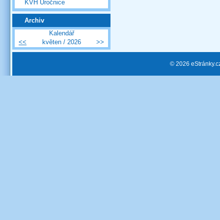
KVH Úročnice
Archiv
Kalendář
<<
květen / 2026
>>
© 2026 eStránky.c