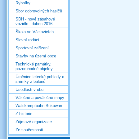
Rybníky
Sbor dobrovolných hasičů
SDH - nové zásahové
vozidlo_ duben 2016
Škola ve Václavicích
Slavní rodáci.
Sportovní zařízení
Stavby na území obce
Technické památky,
pozoruhodné objekty
Úročnice letecké pohledy a
snímky z balónů
Usedlosti v obci
Válečné a poválečné mapy
Waldkampfbahn Bukowan
Z historie
Zájmové organizace
Ze současnosti