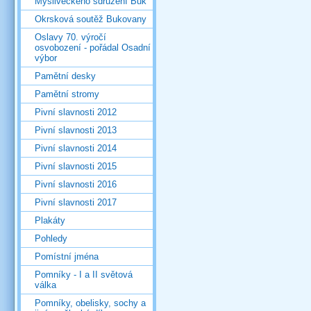
Mysliveckého sdružení Buk
Okrsková soutěž Bukovany
Oslavy 70. výročí
osvobození - pořádal Osadní
výbor
Pamětní desky
Pamětní stromy
Pivní slavnosti 2012
Pivní slavnosti 2013
Pivní slavnosti 2014
Pivní slavnosti 2015
Pivní slavnosti 2016
Pivní slavnosti 2017
Plakáty
Pohledy
Pomístní jména
Pomníky - I a II světová
válka
Pomníky, obelisky, sochy a