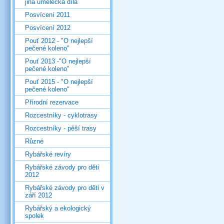
jiná umělecká díla
Posvícení 2011
Posvícení 2012
Pouť 2012 - "O nejlepší
pečené koleno"
Pouť 2013 -"O nejlepší
pečené koleno"
Pouť 2015 - "O nejlepší
pečené koleno"
Přírodní rezervace
Rozcestníky - cyklotrasy
Rozcestníky - pěší trasy
Různé
Rybářské revíry
Rybářské závody pro děti
2012
Rybářské závody pro děti v
září 2012
Rybářský a ekologický
spolek