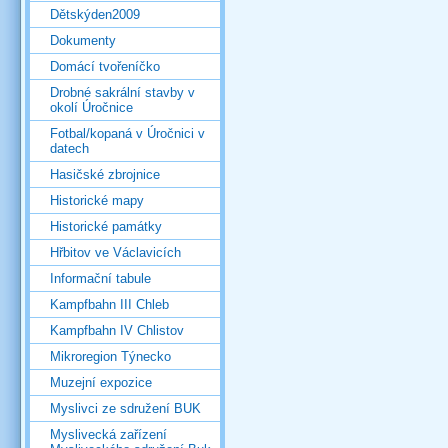
Dětskýden2009
Dokumenty
Domácí tvořeníčko
Drobné sakrální stavby v
okolí Úročnice
Fotbal/kopaná v Úročnici v
datech
Hasičské zbrojnice
Historické mapy
Historické památky
Hřbitov ve Václavicích
Informační tabule
Kampfbahn III Chleb
Kampfbahn IV Chlistov
Mikroregion Týnecko
Muzejní expozice
Myslivci ze sdružení BUK
Myslivecká zařízení