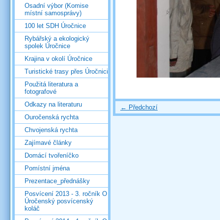
Osadní výbor (Komise
místní samosprávy)
100 let SDH Úročnice
Rybářský a ekologický
spolek Úročnice
Krajina v okolí Úročnice
Turistické trasy přes Úročnici
Použitá literatura a
fotografové
Odkazy na literaturu
← Předchozí
Ouročenská rychta
Chvojenská rychta
Zajímavé články
Domácí tvořeníčko
Pomístní jména
Prezentace_přednášky
Posvícení 2013 - 3. ročník O
Úročenský posvícenský
koláč