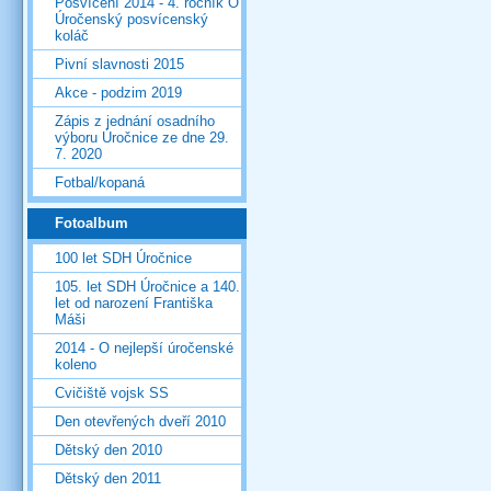
Posvícení 2014 - 4. ročník O
Úročenský posvícenský
koláč
Pivní slavnosti 2015
Akce - podzim 2019
Zápis z jednání osadního
výboru Úročnice ze dne 29.
7. 2020
Fotbal/kopaná
Fotoalbum
100 let SDH Úročnice
105. let SDH Úročnice a 140.
let od narození Františka
Máši
2014 - O nejlepší úročenské
koleno
Cvičiště vojsk SS
Den otevřených dveří 2010
Dětský den 2010
Dětský den 2011