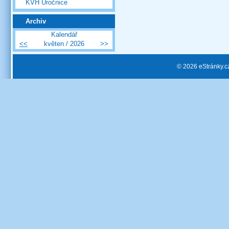
KVH Úročnice
Archiv
Kalendář
<<
květen / 2026
>>
© 2026 eStránky.c