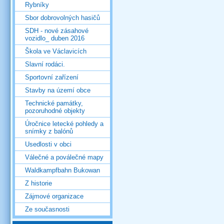
Rybníky
Sbor dobrovolných hasičů
SDH - nové zásahové
vozidlo_ duben 2016
Škola ve Václavicích
Slavní rodáci.
Sportovní zařízení
Stavby na území obce
Technické památky,
pozoruhodné objekty
Úročnice letecké pohledy a
snímky z balónů
Usedlosti v obci
Válečné a poválečné mapy
Waldkampfbahn Bukowan
Z historie
Zájmové organizace
Ze současnosti