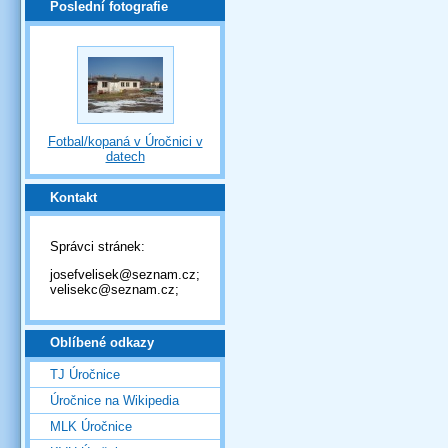
Poslední fotografie
Fotbal/kopaná v Úročnici v
datech
Kontakt
Správci stránek:
josefvelisek@seznam.cz;
velisekc@seznam.cz;
Oblíbené odkazy
TJ Úročnice
Úročnice na Wikipedia
MLK Úročnice