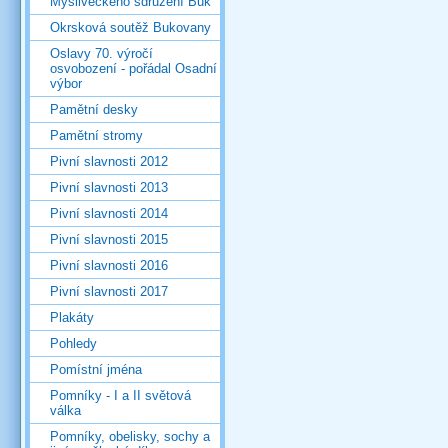
Mysliveckého sdružení Buk
Okrsková soutěž Bukovany
Oslavy 70. výročí
osvobození - pořádal Osadní
výbor
Pamětní desky
Pamětní stromy
Pivní slavnosti 2012
Pivní slavnosti 2013
Pivní slavnosti 2014
Pivní slavnosti 2015
Pivní slavnosti 2016
Pivní slavnosti 2017
Plakáty
Pohledy
Pomístní jména
Pomníky - I a II světová
válka
Pomníky, obelisky, sochy a