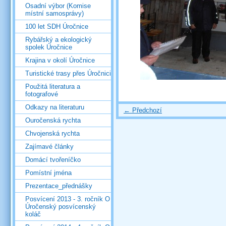
Osadní výbor (Komise
místní samosprávy)
100 let SDH Úročnice
Rybářský a ekologický
spolek Úročnice
Krajina v okolí Úročnice
Turistické trasy přes Úročnici
Použitá literatura a
fotografové
Odkazy na literaturu
← Předchozí
Ouročenská rychta
Chvojenská rychta
Zajímavé články
Domácí tvořeníčko
Pomístní jména
Prezentace_přednášky
Posvícení 2013 - 3. ročník O
Úročenský posvícenský
koláč