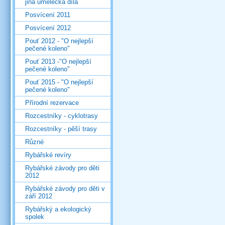
jiná umělecká díla
Posvícení 2011
Posvícení 2012
Pouť 2012 - "O nejlepší
pečené koleno"
Pouť 2013 -"O nejlepší
pečené koleno"
Pouť 2015 - "O nejlepší
pečené koleno"
Přírodní rezervace
Rozcestníky - cyklotrasy
Rozcestníky - pěší trasy
Různé
Rybářské revíry
Rybářské závody pro děti
2012
Rybářské závody pro děti v
září 2012
Rybářský a ekologický
spolek