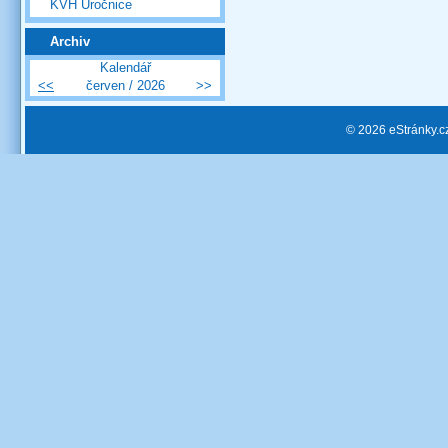
KVH Úročnice
Archiv
Kalendář
<<
červen / 2026
>>
© 2026 eStránky.c