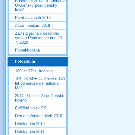
Posvícení 2014 - 4. ročník O
Úročenský posvícenský
koláč
Pivní slavnosti 2015
Akce - podzim 2019
Zápis z jednání osadního
výboru Úročnice ze dne 29.
7. 2020
Fotbal/kopaná
Fotoalbum
100 let SDH Úročnice
105. let SDH Úročnice a 140.
let od narození Františka
Máši
2014 - O nejlepší úročenské
koleno
Cvičiště vojsk SS
Den otevřených dveří 2010
Dětský den 2010
Dětský den 2011