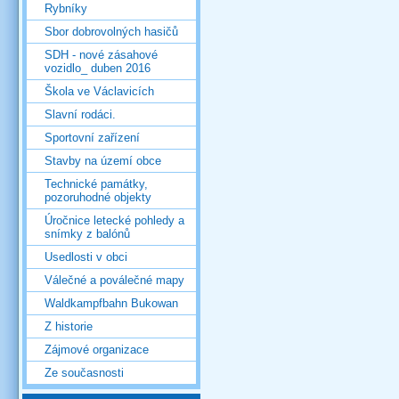
Rybníky
Sbor dobrovolných hasičů
SDH - nové zásahové
vozidlo_ duben 2016
Škola ve Václavicích
Slavní rodáci.
Sportovní zařízení
Stavby na území obce
Technické památky,
pozoruhodné objekty
Úročnice letecké pohledy a
snímky z balónů
Usedlosti v obci
Válečné a poválečné mapy
Waldkampfbahn Bukowan
Z historie
Zájmové organizace
Ze současnosti