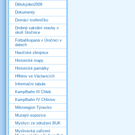
Dětskýden2009
Dokumenty
Domácí tvořeníčko
Drobné sakrální stavby v
okolí Úročnice
Fotbal/kopaná v Úročnici v
datech
Hasičské zbrojnice
Historické mapy
Historické památky
Hřbitov ve Václavicích
Informační tabule
Kampfbahn III Chleb
Kampfbahn IV Chlistov
Mikroregion Týnecko
Muzejní expozice
Myslivci ze sdružení BUK
Myslivecká zařízení