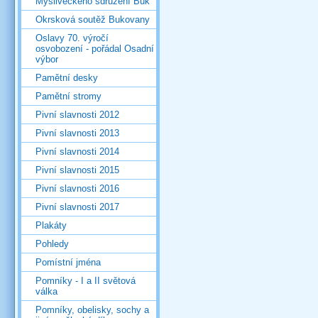
Mysliveckého sdružení Buk
Okrsková soutěž Bukovany
Oslavy 70. výročí
osvobození - pořádal Osadní
výbor
Pamětní desky
Pamětní stromy
Pivní slavnosti 2012
Pivní slavnosti 2013
Pivní slavnosti 2014
Pivní slavnosti 2015
Pivní slavnosti 2016
Pivní slavnosti 2017
Plakáty
Pohledy
Pomístní jména
Pomníky - I a II světová
válka
Pomníky, obelisky, sochy a