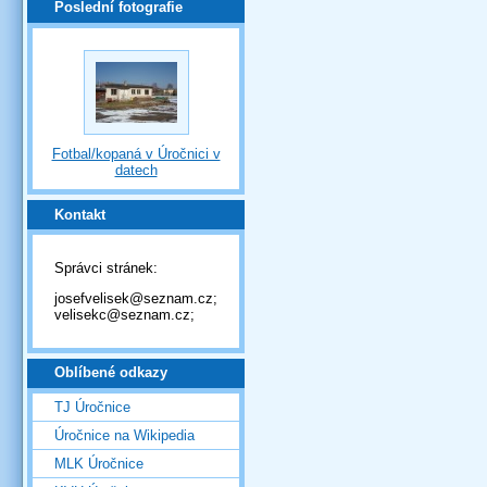
Poslední fotografie
Fotbal/kopaná v Úročnici v
datech
Kontakt
Správci stránek:
josefvelisek@seznam.cz;
velisekc@seznam.cz;
Oblíbené odkazy
TJ Úročnice
Úročnice na Wikipedia
MLK Úročnice