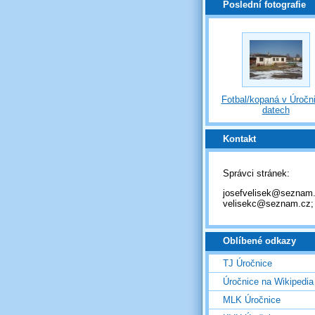
Poslední fotografie
Fotbal/kopaná v Úročni
datech
Kontakt
Správci stránek:
josefvelisek@seznam.
velisekc@seznam.cz;
Oblíbené odkazy
TJ Úročnice
Úročnice na Wikipedia
MLK Úročnice