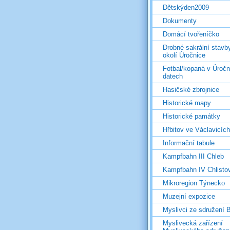
Dětskýden2009
Dokumenty
Domácí tvořeníčko
Drobné sakrální stavb
okolí Úročnice
Fotbal/kopaná v Úročn
datech
Hasičské zbrojnice
Historické mapy
Historické památky
Hřbitov ve Václavicích
Informační tabule
Kampfbahn III Chleb
Kampfbahn IV Chlisto
Mikroregion Týnecko
Muzejní expozice
Myslivci ze sdružení
Myslivecká zařízení