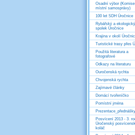
Osadní výbor (Komise
místní samosprávy)
100 let SDH Úročnice
Rybářský a ekologick
spolek Úročnice
Krajina v okolí Úročni
Turistické trasy přes Ú
Použitá literatura a
fotografové
Odkazy na literaturu
Ouročenská rychta
Chvojenská rychta
Zajímavé články
Domácí tvořeníčko
Pomístní jména
Prezentace_přednášk
Posvícení 2013 - 3. r
Úročenský posvícens
koláč