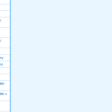
í
í
í
asy
asy
ěti
ěti v
ý