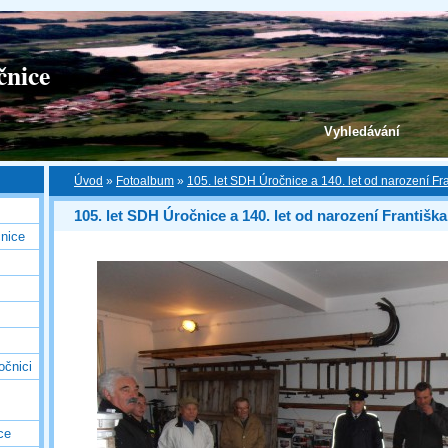
čnice
Vyhledávání
Úvod
»
Fotoalbum
»
105. let SDH Úročnice a 140. let od narození Fr
105. let SDH Úročnice a 140. let od narození Františk
nice
očnici
ce