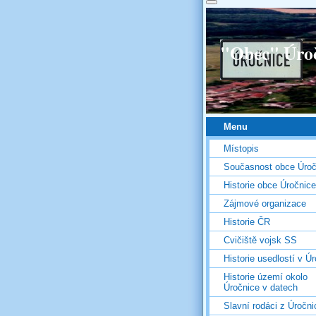
"Obec" Úro
Menu
Místopis
Současnost obce Úroč
Historie obce Úročnice
Zájmové organizace
Historie ČR
Cvičiště vojsk SS
Historie usedlostí v Úr
Historie území okolo
Úročnice v datech
Slavní rodáci z Úročni