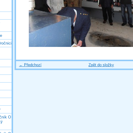
ý
ce
ročnici
← Předchozí
Zpět do složky
y
očník O
ký