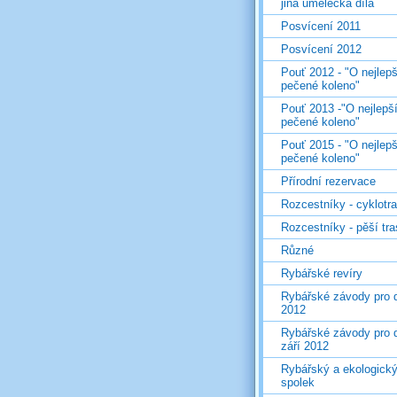
jiná umělecká díla
Posvícení 2011
Posvícení 2012
Pouť 2012 - "O nejlepš
pečené koleno"
Pouť 2013 -"O nejlepš
pečené koleno"
Pouť 2015 - "O nejlepš
pečené koleno"
Přírodní rezervace
Rozcestníky - cyklotr
Rozcestníky - pěší tr
Různé
Rybářské revíry
Rybářské závody pro d
2012
Rybářské závody pro d
září 2012
Rybářský a ekologick
spolek