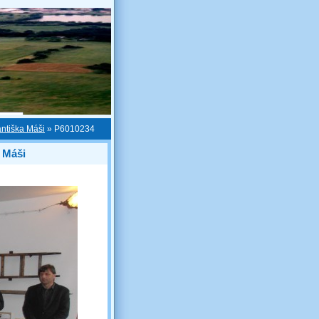
antiška Máši
»
P6010234
a Máši