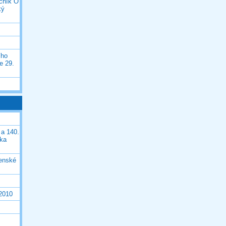
očník O
ký
ího
e 29.
 a 140.
ška
čenské
 2010