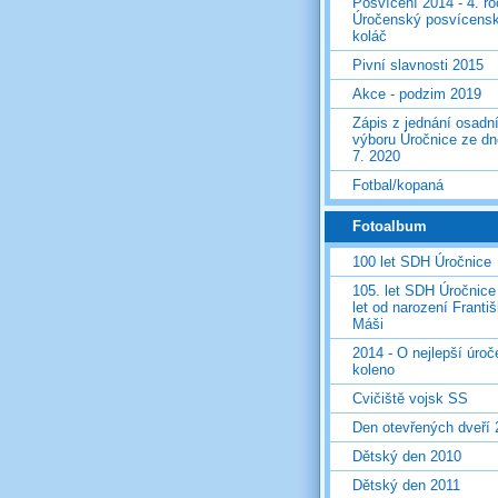
Posvícení 2014 - 4. r
Úročenský posvícens
koláč
Pivní slavnosti 2015
Akce - podzim 2019
Zápis z jednání osadn
výboru Úročnice ze dn
7. 2020
Fotbal/kopaná
Fotoalbum
100 let SDH Úročnice
105. let SDH Úročnice
let od narození Franti
Máši
2014 - O nejlepší úro
koleno
Cvičiště vojsk SS
Den otevřených dveří
Dětský den 2010
Dětský den 2011