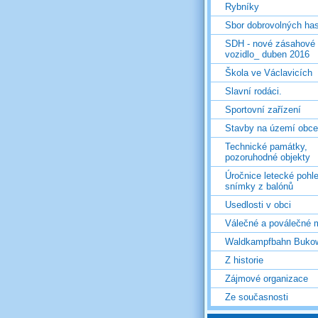
Rybníky
Sbor dobrovolných ha
SDH - nové zásahové
vozidlo_ duben 2016
Škola ve Václavicích
Slavní rodáci.
Sportovní zařízení
Stavby na území obce
Technické památky,
pozoruhodné objekty
Úročnice letecké pohl
snímky z balónů
Usedlosti v obci
Válečné a poválečné 
Waldkampfbahn Buko
Z historie
Zájmové organizace
Ze současnosti