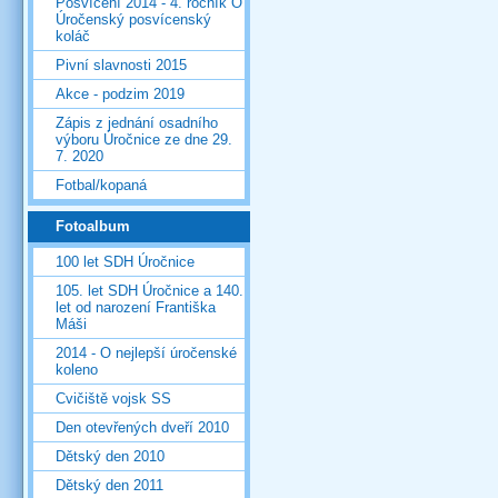
Posvícení 2014 - 4. ročník O
Úročenský posvícenský
koláč
Pivní slavnosti 2015
Akce - podzim 2019
Zápis z jednání osadního
výboru Úročnice ze dne 29.
7. 2020
Fotbal/kopaná
Fotoalbum
100 let SDH Úročnice
105. let SDH Úročnice a 140.
let od narození Františka
Máši
2014 - O nejlepší úročenské
koleno
Cvičiště vojsk SS
Den otevřených dveří 2010
Dětský den 2010
Dětský den 2011