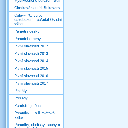
Mysliveckého sdružení Buk
Okrsková soutěž Bukovany
Oslavy 70. výročí
osvobození - pořádal Osadní
výbor
Pamětní desky
Pamětní stromy
Pivní slavnosti 2012
Pivní slavnosti 2013
Pivní slavnosti 2014
Pivní slavnosti 2015
Pivní slavnosti 2016
Pivní slavnosti 2017
Plakáty
Pohledy
Pomístní jména
Pomníky - I a II světová
válka
Pomníky, obelisky, sochy a