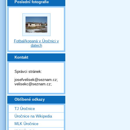
Poslední fotografie
Fotbal/kopaná v Úročnici v
datech
Kontakt
Správci stránek:
josefvelisek@seznam.cz;
velisekc@seznam.cz;
Oblíbené odkazy
TJ Úročnice
Úročnice na Wikipedia
MLK Úročnice