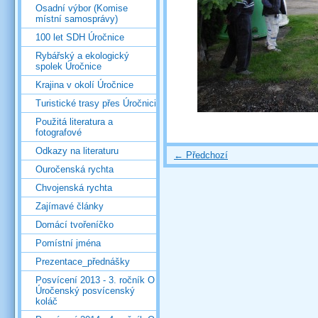
Osadní výbor (Komise
místní samosprávy)
100 let SDH Úročnice
Rybářský a ekologický
spolek Úročnice
Krajina v okolí Úročnice
Turistické trasy přes Úročnici
Použitá literatura a
fotografové
Odkazy na literaturu
← Předchozí
Ouročenská rychta
Chvojenská rychta
Zajímavé články
Domácí tvořeníčko
Pomístní jména
Prezentace_přednášky
Posvícení 2013 - 3. ročník O
Úročenský posvícenský
koláč