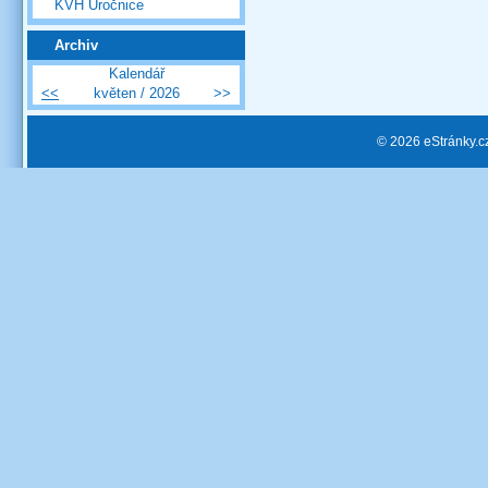
KVH Úročnice
Archiv
Kalendář
<<
květen / 2026
>>
© 2026 eStránky.c