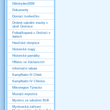
Dětskýden2009
Dokumenty
Domácí tvořeníčko
Drobné sakrální stavby v
okolí Úročnice
Fotbal/kopaná v Úročnici v
datech
Hasičské zbrojnice
Historické mapy
Historické památky
Hřbitov ve Václavicích
Informační tabule
Kampfbahn III Chleb
Kampfbahn IV Chlistov
Mikroregion Týnecko
Muzejní expozice
Myslivci ze sdružení BUK
Myslivecká zařízení