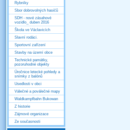
Rybníky
Sbor dobrovolných hasičů
SDH - nové zásahové
vozidlo_ duben 2016
Škola ve Václavicích
Slavní rodáci.
Sportovní zařízení
Stavby na území obce
Technické památky,
pozoruhodné objekty
Úročnice letecké pohledy a
snímky z balónů
Usedlosti v obci
Válečné a poválečné mapy
Waldkampfbahn Bukowan
Z historie
Zájmové organizace
Ze současnosti