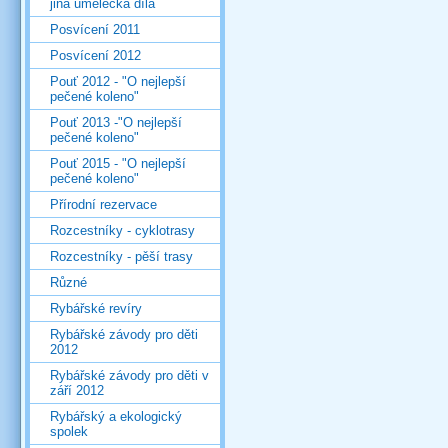
jiná umělecká díla
Posvícení 2011
Posvícení 2012
Pouť 2012 - "O nejlepší
pečené koleno"
Pouť 2013 -"O nejlepší
pečené koleno"
Pouť 2015 - "O nejlepší
pečené koleno"
Přírodní rezervace
Rozcestníky - cyklotrasy
Rozcestníky - pěší trasy
Různé
Rybářské revíry
Rybářské závody pro děti
2012
Rybářské závody pro děti v
září 2012
Rybářský a ekologický
spolek