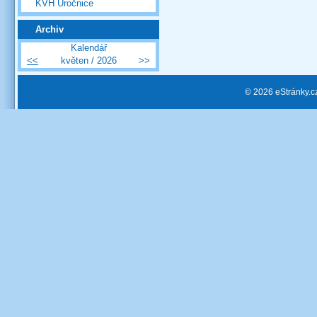
KVH Úročnice
Archiv
Kalendář
<<
květen / 2026
>>
© 2026 eStránky.c