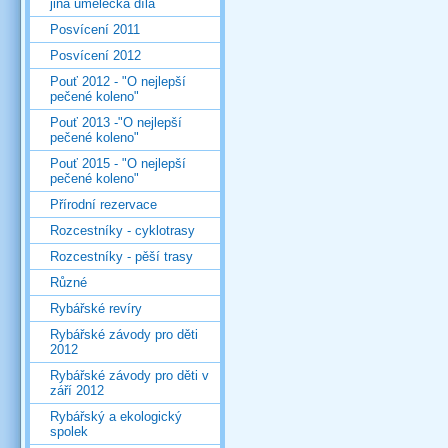
jiná umělecká díla
Posvícení 2011
Posvícení 2012
Pouť 2012 - "O nejlepší
pečené koleno"
Pouť 2013 -"O nejlepší
pečené koleno"
Pouť 2015 - "O nejlepší
pečené koleno"
Přírodní rezervace
Rozcestníky - cyklotrasy
Rozcestníky - pěší trasy
Různé
Rybářské revíry
Rybářské závody pro děti
2012
Rybářské závody pro děti v
září 2012
Rybářský a ekologický
spolek