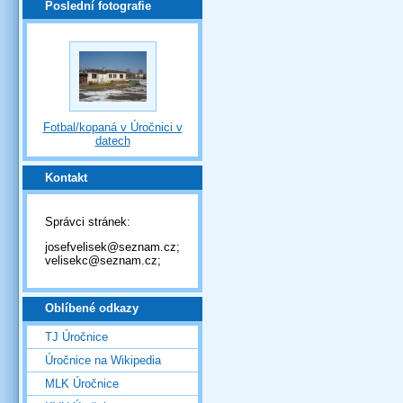
Poslední fotografie
Fotbal/kopaná v Úročnici v
datech
Kontakt
Správci stránek:
josefvelisek@seznam.cz;
velisekc@seznam.cz;
Oblíbené odkazy
TJ Úročnice
Úročnice na Wikipedia
MLK Úročnice