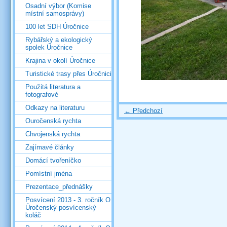
Osadní výbor (Komise
místní samosprávy)
100 let SDH Úročnice
Rybářský a ekologický
spolek Úročnice
Krajina v okolí Úročnice
Turistické trasy přes Úročnici
Použitá literatura a
fotografové
Odkazy na literaturu
← Předchozí
Ouročenská rychta
Chvojenská rychta
Zajímavé články
Domácí tvořeníčko
Pomístní jména
Prezentace_přednášky
Posvícení 2013 - 3. ročník O
Úročenský posvícenský
koláč