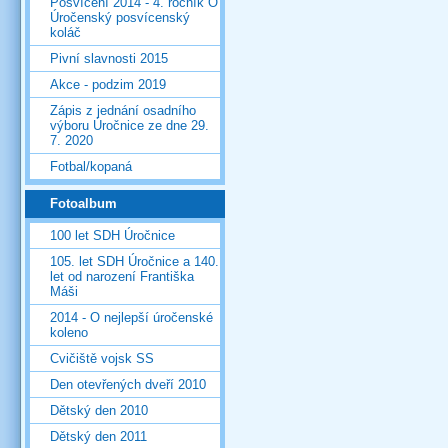
Posvícení 2014 - 4. ročník O
Úročenský posvícenský
koláč
Pivní slavnosti 2015
Akce - podzim 2019
Zápis z jednání osadního
výboru Úročnice ze dne 29.
7. 2020
Fotbal/kopaná
Fotoalbum
100 let SDH Úročnice
105. let SDH Úročnice a 140.
let od narození Františka
Máši
2014 - O nejlepší úročenské
koleno
Cvičiště vojsk SS
Den otevřených dveří 2010
Dětský den 2010
Dětský den 2011