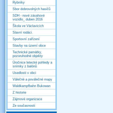
Rybníky
Sbor dobrovolných hasičů
SDH - nové zásahové
vozidlo_ duben 2016
Škola ve Václavicích
Slavní rodáci.
Sportovní zařízení
Stavby na území obce
Technické památky,
pozoruhodné objekty
Úročnice letecké pohledy a
snímky z balónů
Usedlosti v obci
Válečné a poválečné mapy
Waldkampfbahn Bukowan
Z historie
Zájmové organizace
Ze současnosti