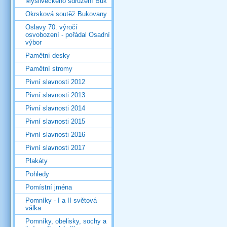
Mysliveckého sdružení Buk
Okrsková soutěž Bukovany
Oslavy 70. výročí
osvobození - pořádal Osadní
výbor
Pamětní desky
Pamětní stromy
Pivní slavnosti 2012
Pivní slavnosti 2013
Pivní slavnosti 2014
Pivní slavnosti 2015
Pivní slavnosti 2016
Pivní slavnosti 2017
Plakáty
Pohledy
Pomístní jména
Pomníky - I a II světová
válka
Pomníky, obelisky, sochy a