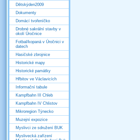
Dětskýden2009
Dokumenty
Domácí tvořeníčko
Drobné sakrální stavby v
okolí Úročnice
Fotbal/kopaná v Úročnici v
datech
Hasičské zbrojnice
Historické mapy
Historické památky
Hřbitov ve Václavicích
Informační tabule
Kampfbahn III Chleb
Kampfbahn IV Chlistov
Mikroregion Týnecko
Muzejní expozice
Myslivci ze sdružení BUK
Myslivecká zařízení