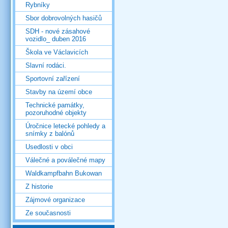
Rybníky
Sbor dobrovolných hasičů
SDH - nové zásahové
vozidlo_ duben 2016
Škola ve Václavicích
Slavní rodáci.
Sportovní zařízení
Stavby na území obce
Technické památky,
pozoruhodné objekty
Úročnice letecké pohledy a
snímky z balónů
Usedlosti v obci
Válečné a poválečné mapy
Waldkampfbahn Bukowan
Z historie
Zájmové organizace
Ze současnosti