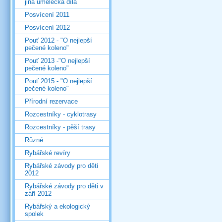
jiná umělecká díla
Posvícení 2011
Posvícení 2012
Pouť 2012 - "O nejlepší
pečené koleno"
Pouť 2013 -"O nejlepší
pečené koleno"
Pouť 2015 - "O nejlepší
pečené koleno"
Přírodní rezervace
Rozcestníky - cyklotrasy
Rozcestníky - pěší trasy
Různé
Rybářské revíry
Rybářské závody pro děti
2012
Rybářské závody pro děti v
září 2012
Rybářský a ekologický
spolek