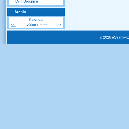
KVH Úročnice
Archiv
Kalendář
<<
květen / 2026
>>
© 2026 eStránky.c