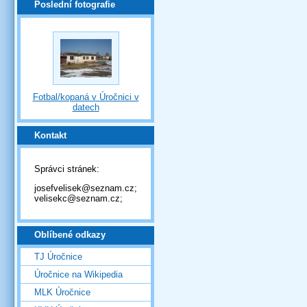
Poslední fotografie
Fotbal/kopaná v Úročnici v
datech
Kontakt
Správci stránek:
josefvelisek@seznam.cz;
velisekc@seznam.cz;
Oblíbené odkazy
TJ Úročnice
Úročnice na Wikipedia
MLK Úročnice