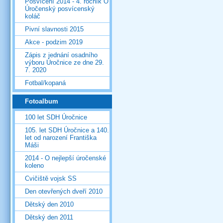
Posvícení 2014 - 4. ročník O
Úročenský posvícenský
koláč
Pivní slavnosti 2015
Akce - podzim 2019
Zápis z jednání osadního
výboru Úročnice ze dne 29.
7. 2020
Fotbal/kopaná
Fotoalbum
100 let SDH Úročnice
105. let SDH Úročnice a 140.
let od narození Františka
Máši
2014 - O nejlepší úročenské
koleno
Cvičiště vojsk SS
Den otevřených dveří 2010
Dětský den 2010
Dětský den 2011