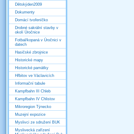
Dětskýden2009
Dokumenty
Domácí tvořeníčko
Drobné sakrální stavby v
okolí Úročnice
Fotbal/kopaná v Úročnici v
datech
Hasičské zbrojnice
Historické mapy
Historické památky
Hřbitov ve Václavicích
Informační tabule
Kampfbahn III Chleb
Kampfbahn IV Chlistov
Mikroregion Týnecko
Muzejní expozice
Myslivci ze sdružení BUK
Myslivecká zařízení