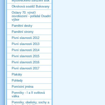
Mysliveckého sdružení Buk
Okrsková soutěž Bukovany
Oslavy 70. výročí
osvobození - pořádal Osadní
výbor
Pamětní desky
Pamětní stromy
Pivní slavnosti 2012
Pivní slavnosti 2013
Pivní slavnosti 2014
Pivní slavnosti 2015
Pivní slavnosti 2016
Pivní slavnosti 2017
Plakáty
Pohledy
Pomístní jména
Pomníky - I a II světová
válka
Pomníky, obelisky, sochy a