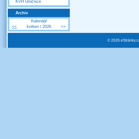
KVH Úročnice
Archiv
Kalendář
<<
květen / 2026
>>
© 2026 eStránky.c