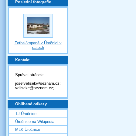
Poslední fotografie
Fotbal/kopaná v Úročnici v
datech
Kontakt
Správci stránek:
josefvelisek@seznam.cz;
velisekc@seznam.cz;
Oblíbené odkazy
TJ Úročnice
Úročnice na Wikipedia
MLK Úročnice