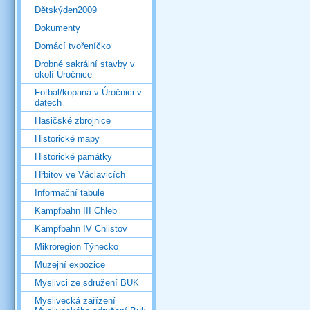
Dětskýden2009
Dokumenty
Domácí tvořeníčko
Drobné sakrální stavby v
okolí Úročnice
Fotbal/kopaná v Úročnici v
datech
Hasičské zbrojnice
Historické mapy
Historické památky
Hřbitov ve Václavicích
Informační tabule
Kampfbahn III Chleb
Kampfbahn IV Chlistov
Mikroregion Týnecko
Muzejní expozice
Myslivci ze sdružení BUK
Myslivecká zařízení