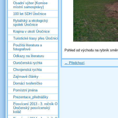
Osadní výbor (Komise
místní samosprávy)
100 let SDH Úročnice
Rybářský a ekologický
spolek Úročnice
Krajina v okolí Úročnice
Turistické trasy přes Úročnici
Použitá literatura a
fotografové
Pohled od východu na rybník směr
Odkazy na literaturu
← Předchozí
Ouročenská rychta
Chvojenská rychta
Zajímavé články
Domácí tvořeníčko
Pomístní jména
Prezentace_přednášky
Posvícení 2013 - 3. ročník O
Úročenský posvícenský
koláč