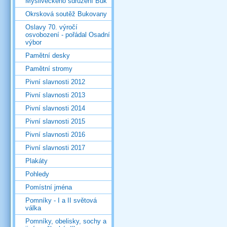
Mysliveckého sdružení Buk
Okrsková soutěž Bukovany
Oslavy 70. výročí
osvobození - pořádal Osadní
výbor
Pamětní desky
Pamětní stromy
Pivní slavnosti 2012
Pivní slavnosti 2013
Pivní slavnosti 2014
Pivní slavnosti 2015
Pivní slavnosti 2016
Pivní slavnosti 2017
Plakáty
Pohledy
Pomístní jména
Pomníky - I a II světová
válka
Pomníky, obelisky, sochy a