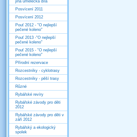
jiná umělecká díla
Posvícení 2011
Posvícení 2012
Pouť 2012 - "O nejlepší
pečené koleno"
Pouť 2013 -"O nejlepší
pečené koleno"
Pouť 2015 - "O nejlepší
pečené koleno"
Přírodní rezervace
Rozcestníky - cyklotrasy
Rozcestníky - pěší trasy
Různé
Rybářské revíry
Rybářské závody pro děti
2012
Rybářské závody pro děti v
září 2012
Rybářský a ekologický
spolek