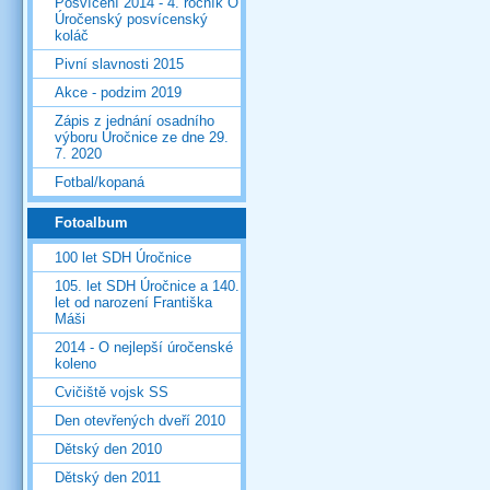
Posvícení 2014 - 4. ročník O
Úročenský posvícenský
koláč
Pivní slavnosti 2015
Akce - podzim 2019
Zápis z jednání osadního
výboru Úročnice ze dne 29.
7. 2020
Fotbal/kopaná
Fotoalbum
100 let SDH Úročnice
105. let SDH Úročnice a 140.
let od narození Františka
Máši
2014 - O nejlepší úročenské
koleno
Cvičiště vojsk SS
Den otevřených dveří 2010
Dětský den 2010
Dětský den 2011