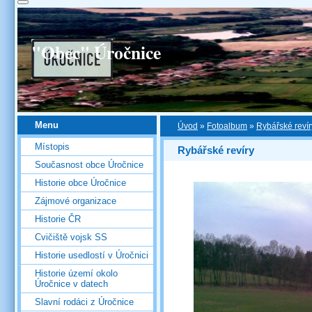
"Obec" Úročnice
Menu
Úvod
»
Fotoalbum
»
Rybářské revír
Místopis
Rybářské revíry
Současnost obce Úročnice
Historie obce Úročnice
Zájmové organizace
Historie ČR
Cvičiště vojsk SS
Historie usedlostí v Úročnici
Historie území okolo
Úročnice v datech
Slavní rodáci z Úročnice