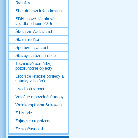
Rybníky
Sbor dobrovolných hasičů
SDH - nové zásahové
vozidlo_ duben 2016
Škola ve Václavicích
Slavní rodáci.
Sportovní zařízení
Stavby na území obce
Technické památky,
pozoruhodné objekty
Úročnice letecké pohledy a
snímky z balónů
Usedlosti v obci
Válečné a poválečné mapy
Waldkampfbahn Bukowan
Z historie
Zájmové organizace
Ze současnosti