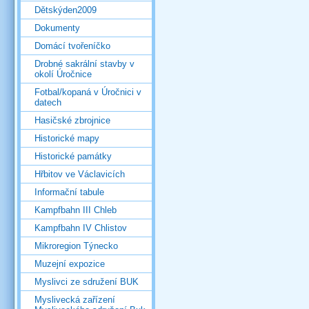
Dětskýden2009
Dokumenty
Domácí tvořeníčko
Drobné sakrální stavby v
okolí Úročnice
Fotbal/kopaná v Úročnici v
datech
Hasičské zbrojnice
Historické mapy
Historické památky
Hřbitov ve Václavicích
Informační tabule
Kampfbahn III Chleb
Kampfbahn IV Chlistov
Mikroregion Týnecko
Muzejní expozice
Myslivci ze sdružení BUK
Myslivecká zařízení