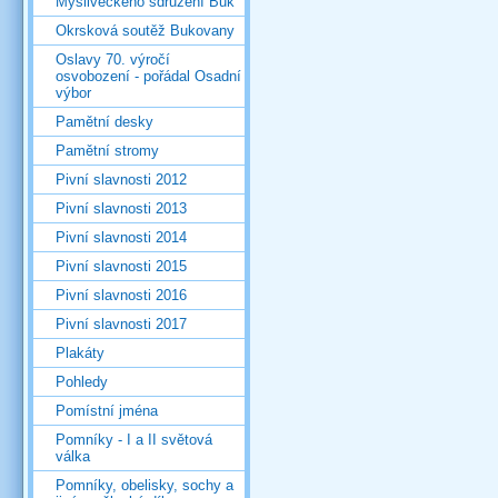
Mysliveckého sdružení Buk
Okrsková soutěž Bukovany
Oslavy 70. výročí
osvobození - pořádal Osadní
výbor
Pamětní desky
Pamětní stromy
Pivní slavnosti 2012
Pivní slavnosti 2013
Pivní slavnosti 2014
Pivní slavnosti 2015
Pivní slavnosti 2016
Pivní slavnosti 2017
Plakáty
Pohledy
Pomístní jména
Pomníky - I a II světová
válka
Pomníky, obelisky, sochy a