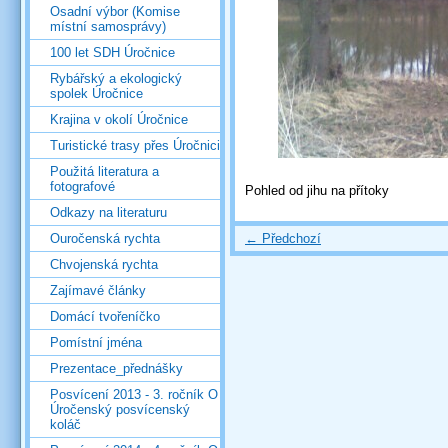
Osadní výbor (Komise
místní samosprávy)
100 let SDH Úročnice
Rybářský a ekologický
spolek Úročnice
Krajina v okolí Úročnice
Turistické trasy přes Úročnici
Použitá literatura a
fotografové
Pohled od jihu na přítoky
Odkazy na literaturu
← Předchozí
Ouročenská rychta
Chvojenská rychta
Zajímavé články
Domácí tvořeníčko
Pomístní jména
Prezentace_přednášky
Posvícení 2013 - 3. ročník O
Úročenský posvícenský
koláč