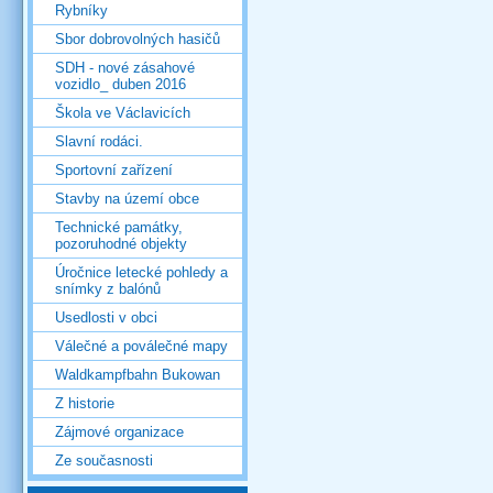
Rybníky
Sbor dobrovolných hasičů
SDH - nové zásahové
vozidlo_ duben 2016
Škola ve Václavicích
Slavní rodáci.
Sportovní zařízení
Stavby na území obce
Technické památky,
pozoruhodné objekty
Úročnice letecké pohledy a
snímky z balónů
Usedlosti v obci
Válečné a poválečné mapy
Waldkampfbahn Bukowan
Z historie
Zájmové organizace
Ze současnosti