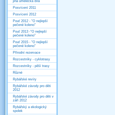
jiná umělecká díla
Posvícení 2011
Posvícení 2012
Pouť 2012 - "O nejlepší
pečené koleno"
Pouť 2013 -"O nejlepší
pečené koleno"
Pouť 2015 - "O nejlepší
pečené koleno"
Přírodní rezervace
Rozcestníky - cyklotrasy
Rozcestníky - pěší trasy
Různé
Rybářské revíry
Rybářské závody pro děti
2012
Rybářské závody pro děti v
září 2012
Rybářský a ekologický
spolek