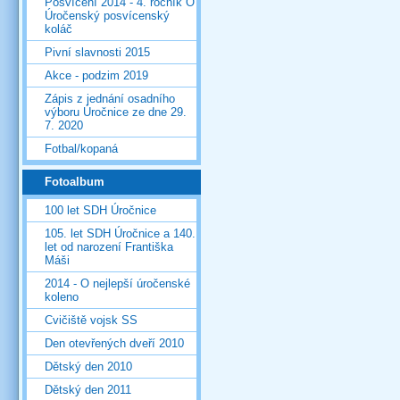
Posvícení 2014 - 4. ročník O
Úročenský posvícenský
koláč
Pivní slavnosti 2015
Akce - podzim 2019
Zápis z jednání osadního
výboru Úročnice ze dne 29.
7. 2020
Fotbal/kopaná
Fotoalbum
100 let SDH Úročnice
105. let SDH Úročnice a 140.
let od narození Františka
Máši
2014 - O nejlepší úročenské
koleno
Cvičiště vojsk SS
Den otevřených dveří 2010
Dětský den 2010
Dětský den 2011