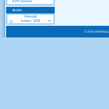
KVH Úročnice
Archiv
Kalendář
<<
květen / 2026
>>
© 2026 eStránky.c