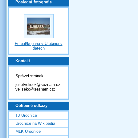
Poslední fotografie
Fotbal/kopaná v Úročnici v
datech
Kontakt
Správci stránek:
josefvelisek@seznam.cz;
velisekc@seznam.cz;
Oblíbené odkazy
TJ Úročnice
Úročnice na Wikipedia
MLK Úročnice