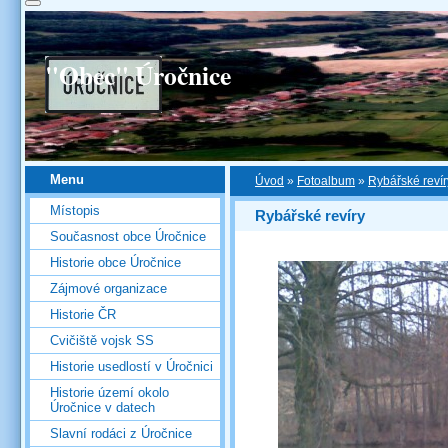
"Obec" Úročnice
Menu
Úvod
»
Fotoalbum
»
Rybářské revír
Místopis
Rybářské revíry
Současnost obce Úročnice
Historie obce Úročnice
Zájmové organizace
Historie ČR
Cvičiště vojsk SS
Historie usedlostí v Úročnici
Historie území okolo
Úročnice v datech
Slavní rodáci z Úročnice