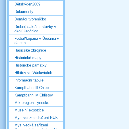
Dětskýden2009
Dokumenty
Domácí tvořeníčko
Drobné sakrální stavby v
okolí Úročnice
Fotbal/kopaná v Úročnici v
datech
Hasičské zbrojnice
Historické mapy
Historické památky
Hřbitov ve Václavicích
Informační tabule
Kampfbahn III Chleb
Kampfbahn IV Chlistov
Mikroregion Týnecko
Muzejní expozice
Myslivci ze sdružení BUK
Myslivecká zařízení