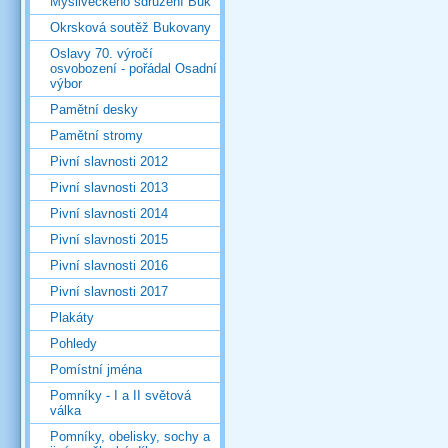
Mysliveckého sdružení Buk
Okrsková soutěž Bukovany
Oslavy 70. výročí
osvobození - pořádal Osadní
výbor
Pamětní desky
Pamětní stromy
Pivní slavnosti 2012
Pivní slavnosti 2013
Pivní slavnosti 2014
Pivní slavnosti 2015
Pivní slavnosti 2016
Pivní slavnosti 2017
Plakáty
Pohledy
Pomístní jména
Pomníky - I a II světová
válka
Pomníky, obelisky, sochy a