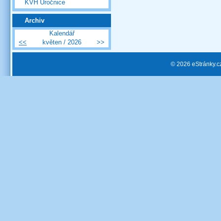
KVH Úročnice
Archiv
Kalendář
<<
květen / 2026
>>
© 2026 eStránky.c