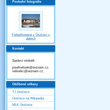
Poslední fotografie
Fotbal/kopaná v Úročnici v
datech
Kontakt
Správci stránek:
josefvelisek@seznam.cz;
velisekc@seznam.cz;
Oblíbené odkazy
TJ Úročnice
Úročnice na Wikipedia
MLK Úročnice