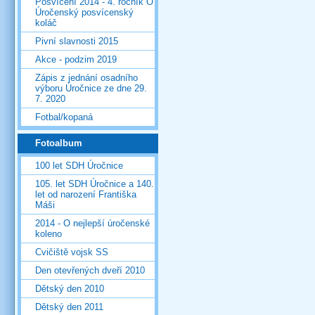
Posvícení 2014 - 4. ročník O
Úročenský posvícenský
koláč
Pivní slavnosti 2015
Akce - podzim 2019
Zápis z jednání osadního
výboru Úročnice ze dne 29.
7. 2020
Fotbal/kopaná
Fotoalbum
100 let SDH Úročnice
105. let SDH Úročnice a 140.
let od narození Františka
Máši
2014 - O nejlepší úročenské
koleno
Cvičiště vojsk SS
Den otevřených dveří 2010
Dětský den 2010
Dětský den 2011