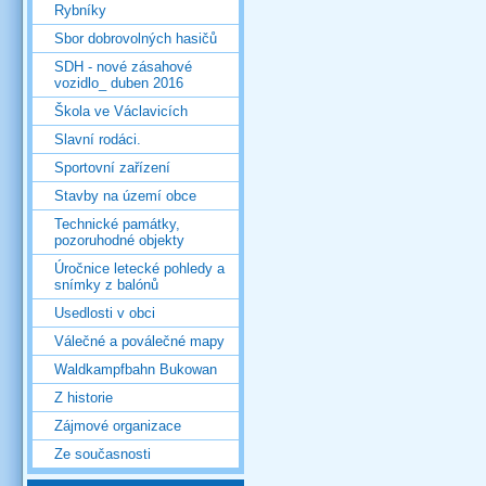
Rybníky
Sbor dobrovolných hasičů
SDH - nové zásahové
vozidlo_ duben 2016
Škola ve Václavicích
Slavní rodáci.
Sportovní zařízení
Stavby na území obce
Technické památky,
pozoruhodné objekty
Úročnice letecké pohledy a
snímky z balónů
Usedlosti v obci
Válečné a poválečné mapy
Waldkampfbahn Bukowan
Z historie
Zájmové organizace
Ze současnosti