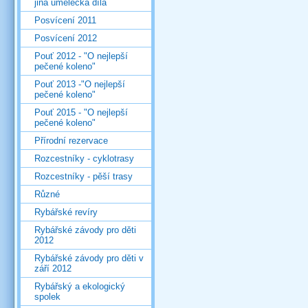
jiná umělecká díla
Posvícení 2011
Posvícení 2012
Pouť 2012 - "O nejlepší
pečené koleno"
Pouť 2013 -"O nejlepší
pečené koleno"
Pouť 2015 - "O nejlepší
pečené koleno"
Přírodní rezervace
Rozcestníky - cyklotrasy
Rozcestníky - pěší trasy
Různé
Rybářské revíry
Rybářské závody pro děti
2012
Rybářské závody pro děti v
září 2012
Rybářský a ekologický
spolek