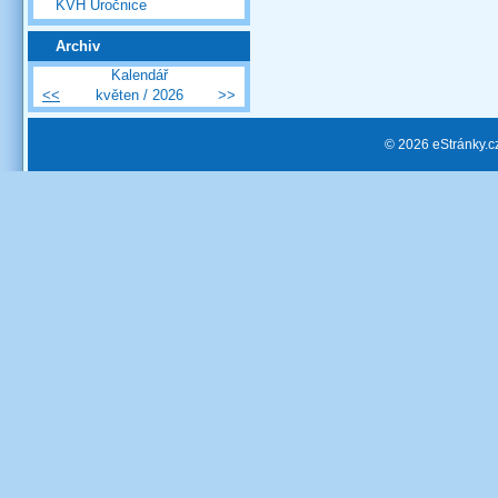
KVH Úročnice
Archiv
Kalendář
<<
květen / 2026
>>
© 2026 eStránky.c