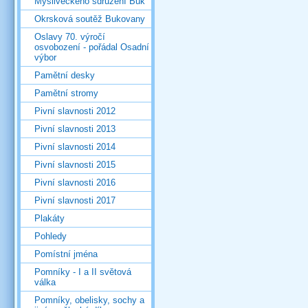
Mysliveckého sdružení Buk
Okrsková soutěž Bukovany
Oslavy 70. výročí
osvobození - pořádal Osadní
výbor
Pamětní desky
Pamětní stromy
Pivní slavnosti 2012
Pivní slavnosti 2013
Pivní slavnosti 2014
Pivní slavnosti 2015
Pivní slavnosti 2016
Pivní slavnosti 2017
Plakáty
Pohledy
Pomístní jména
Pomníky - I a II světová
válka
Pomníky, obelisky, sochy a