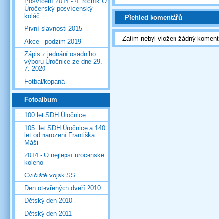
Posvícení 2014 - 4. ročník O
Úročenský posvícenský
koláč
Přehled komentářů
Pivní slavnosti 2015
Zatím nebyl vložen žádný koment
Akce - podzim 2019
Zápis z jednání osadního
výboru Úročnice ze dne 29.
7. 2020
Fotbal/kopaná
Fotoalbum
100 let SDH Úročnice
105. let SDH Úročnice a 140.
let od narození Františka
Máši
2014 - O nejlepší úročenské
koleno
Cvičiště vojsk SS
Den otevřených dveří 2010
Dětský den 2010
Dětský den 2011