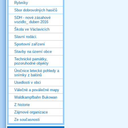
Rybníky
Sbor dobrovolných hasičů
SDH - nové zásahové
vozidlo_ duben 2016
Škola ve Václavicích
Slavní rodáci.
Sportovní zařízení
Stavby na území obce
Technické památky,
pozoruhodné objekty
Úročnice letecké pohledy a
snímky z balónů
Usedlosti v obci
Válečné a poválečné mapy
Waldkampfbahn Bukowan
Z historie
Zájmové organizace
Ze současnosti