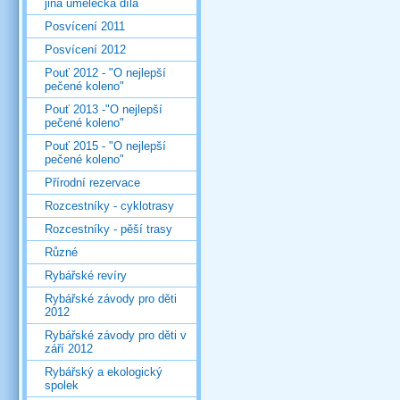
jiná umělecká díla
Posvícení 2011
Posvícení 2012
Pouť 2012 - "O nejlepší
pečené koleno"
Pouť 2013 -"O nejlepší
pečené koleno"
Pouť 2015 - "O nejlepší
pečené koleno"
Přírodní rezervace
Rozcestníky - cyklotrasy
Rozcestníky - pěší trasy
Různé
Rybářské revíry
Rybářské závody pro děti
2012
Rybářské závody pro děti v
září 2012
Rybářský a ekologický
spolek