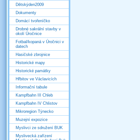
Dětskýden2009
Dokumenty
Domácí tvořeníčko
Drobné sakrální stavby v
okolí Úročnice
Fotbal/kopaná v Úročnici v
datech
Hasičské zbrojnice
Historické mapy
Historické památky
Hřbitov ve Václavicích
Informační tabule
Kampfbahn III Chleb
Kampfbahn IV Chlistov
Mikroregion Týnecko
Muzejní expozice
Myslivci ze sdružení BUK
Myslivecká zařízení