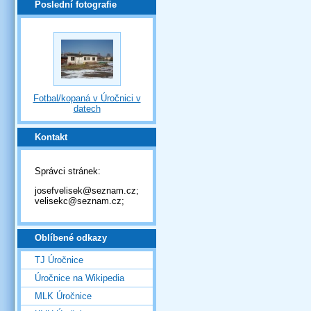
Poslední fotografie
Fotbal/kopaná v Úročnici v
datech
Kontakt
Správci stránek:
josefvelisek@seznam.cz;
velisekc@seznam.cz;
Oblíbené odkazy
TJ Úročnice
Úročnice na Wikipedia
MLK Úročnice