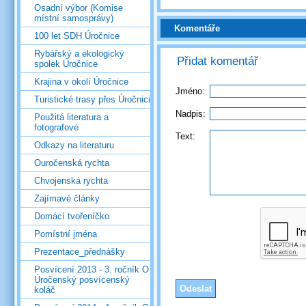
Osadní výbor (Komise
místní samosprávy)
Komentáře
100 let SDH Úročnice
Rybářský a ekologický
Přidat komentář
spolek Úročnice
Krajina v okolí Úročnice
Jméno:
Turistické trasy přes Úročnici
Nadpis:
Použitá literatura a
fotografové
Text:
Odkazy na literaturu
Ouročenská rychta
Chvojenská rychta
Zajímavé články
Domácí tvořeníčko
Pomístní jména
Prezentace_přednášky
Posvícení 2013 - 3. ročník O
Úročenský posvícenský
koláč