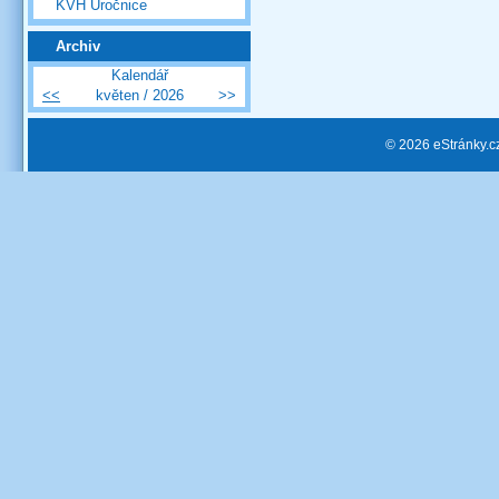
KVH Úročnice
Archiv
Kalendář
<<
květen / 2026
>>
© 2026 eStránky.c