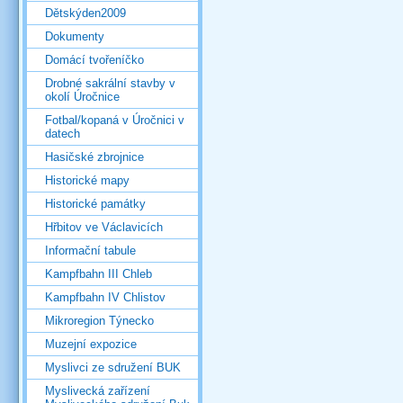
Dětskýden2009
Dokumenty
Domácí tvořeníčko
Drobné sakrální stavby v
okolí Úročnice
Fotbal/kopaná v Úročnici v
datech
Hasičské zbrojnice
Historické mapy
Historické památky
Hřbitov ve Václavicích
Informační tabule
Kampfbahn III Chleb
Kampfbahn IV Chlistov
Mikroregion Týnecko
Muzejní expozice
Myslivci ze sdružení BUK
Myslivecká zařízení