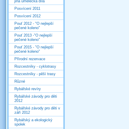
jiná umělecká díla
Posvícení 2011
Posvícení 2012
Pouť 2012 - "O nejlepší
pečené koleno"
Pouť 2013 -"O nejlepší
pečené koleno"
Pouť 2015 - "O nejlepší
pečené koleno"
Přírodní rezervace
Rozcestníky - cyklotrasy
Rozcestníky - pěší trasy
Různé
Rybářské revíry
Rybářské závody pro děti
2012
Rybářské závody pro děti v
září 2012
Rybářský a ekologický
spolek