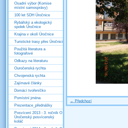
Osadní výbor (Komise
místní samosprávy)
100 let SDH Úročnice
Rybářský a ekologický
spolek Úročnice
Krajina v okolí Úročnice
Turistické trasy přes Úročnici
Použitá literatura a
fotografové
Odkazy na literaturu
Ouročenská rychta
Chvojenská rychta
Zajímavé články
Domácí tvořeníčko
Pomístní jména
← Předchozí
Prezentace_přednášky
Posvícení 2013 - 3. ročník O
Úročenský posvícenský
koláč