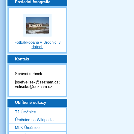
Poslední fotografie
Fotbal/kopaná v Úročnici v
datech
Kontakt
Správci stránek:
josefvelisek@seznam.cz;
velisekc@seznam.cz;
Oblíbené odkazy
TJ Úročnice
Úročnice na Wikipedia
MLK Úročnice