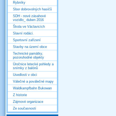
Rybníky
Sbor dobrovolných hasičů
SDH - nové zásahové
vozidlo_ duben 2016
Škola ve Václavicích
Slavní rodáci.
Sportovní zařízení
Stavby na území obce
Technické památky,
pozoruhodné objekty
Úročnice letecké pohledy a
snímky z balónů
Usedlosti v obci
Válečné a poválečné mapy
Waldkampfbahn Bukowan
Z historie
Zájmové organizace
Ze současnosti