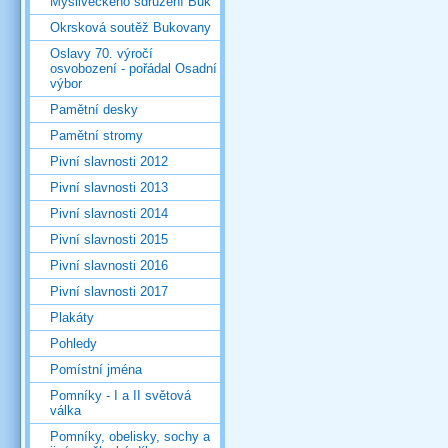
Mysliveckého sdružení Buk
Okrsková soutěž Bukovany
Oslavy 70. výročí
osvobození - pořádal Osadní
výbor
Pamětní desky
Pamětní stromy
Pivní slavnosti 2012
Pivní slavnosti 2013
Pivní slavnosti 2014
Pivní slavnosti 2015
Pivní slavnosti 2016
Pivní slavnosti 2017
Plakáty
Pohledy
Pomístní jména
Pomníky - I a II světová
válka
Pomníky, obelisky, sochy a