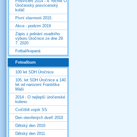
Posvícení 2014 - 4. ročník O
Úročenský posvícenský
koláč
Pivní slavnosti 2015
Akce - podzim 2019
Zápis z jednání osadního
výboru Úročnice ze dne 29.
7. 2020
Fotbal/kopaná
Fotoalbum
100 let SDH Úročnice
105. let SDH Úročnice a 140.
let od narození Františka
Máši
2014 - O nejlepší úročenské
koleno
Cvičiště vojsk SS
Den otevřených dveří 2010
Dětský den 2010
Dětský den 2011