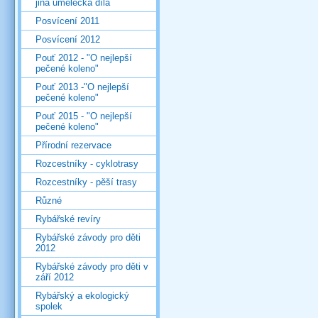
jiná umělecká díla
Posvícení 2011
Posvícení 2012
Pouť 2012 - "O nejlepší
pečené koleno"
Pouť 2013 -"O nejlepší
pečené koleno"
Pouť 2015 - "O nejlepší
pečené koleno"
Přírodní rezervace
Rozcestníky - cyklotrasy
Rozcestníky - pěší trasy
Různé
Rybářské revíry
Rybářské závody pro děti
2012
Rybářské závody pro děti v
září 2012
Rybářský a ekologický
spolek