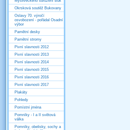
Mysliveckého sdružení Buk
Okrsková soutěž Bukovany
Oslavy 70. výročí
osvobození - pořádal Osadní
výbor
Pamětní desky
Pamětní stromy
Pivní slavnosti 2012
Pivní slavnosti 2013
Pivní slavnosti 2014
Pivní slavnosti 2015
Pivní slavnosti 2016
Pivní slavnosti 2017
Plakáty
Pohledy
Pomístní jména
Pomníky - I a II světová
válka
Pomníky, obelisky, sochy a