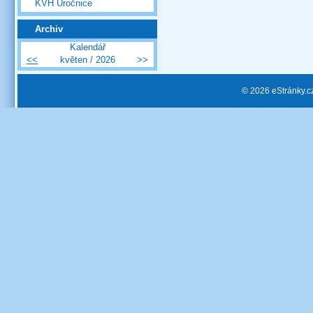
KVH Úročnice
Archiv
Kalendář
<<
květen / 2026
>>
© 2026 eStránky.c