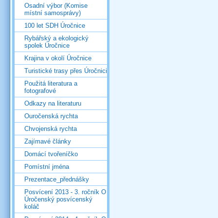
Osadní výbor (Komise
místní samosprávy)
100 let SDH Úročnice
Rybářský a ekologický
spolek Úročnice
Krajina v okolí Úročnice
Turistické trasy přes Úročnici
Použitá literatura a
fotografové
Odkazy na literaturu
Ouročenská rychta
Chvojenská rychta
Zajímavé články
Domácí tvořeníčko
Pomístní jména
Prezentace_přednášky
Posvícení 2013 - 3. ročník O
Úročenský posvícenský
koláč