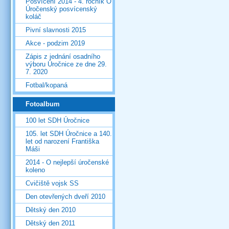
Posvícení 2014 - 4. ročník O
Úročenský posvícenský
koláč
Pivní slavnosti 2015
Akce - podzim 2019
Zápis z jednání osadního
výboru Úročnice ze dne 29.
7. 2020
Fotbal/kopaná
Fotoalbum
100 let SDH Úročnice
105. let SDH Úročnice a 140.
let od narození Františka
Máši
2014 - O nejlepší úročenské
koleno
Cvičiště vojsk SS
Den otevřených dveří 2010
Dětský den 2010
Dětský den 2011