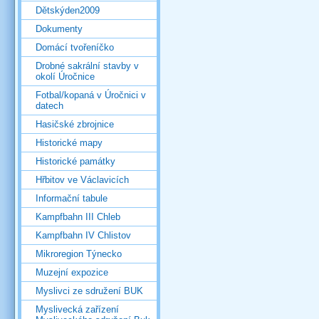
Dětskýden2009
Dokumenty
Domácí tvořeníčko
Drobné sakrální stavby v
okolí Úročnice
Fotbal/kopaná v Úročnici v
datech
Hasičské zbrojnice
Historické mapy
Historické památky
Hřbitov ve Václavicích
Informační tabule
Kampfbahn III Chleb
Kampfbahn IV Chlistov
Mikroregion Týnecko
Muzejní expozice
Myslivci ze sdružení BUK
Myslivecká zařízení