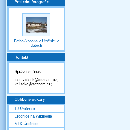
Poslední fotografie
Fotbal/kopaná v Úročnici v
datech
Kontakt
Správci stránek:
josefvelisek@seznam.cz;
velisekc@seznam.cz;
Oblíbené odkazy
TJ Úročnice
Úročnice na Wikipedia
MLK Úročnice