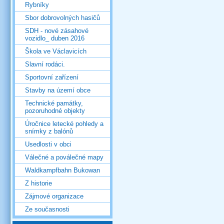
Rybníky
Sbor dobrovolných hasičů
SDH - nové zásahové
vozidlo_ duben 2016
Škola ve Václavicích
Slavní rodáci.
Sportovní zařízení
Stavby na území obce
Technické památky,
pozoruhodné objekty
Úročnice letecké pohledy a
snímky z balónů
Usedlosti v obci
Válečné a poválečné mapy
Waldkampfbahn Bukowan
Z historie
Zájmové organizace
Ze současnosti