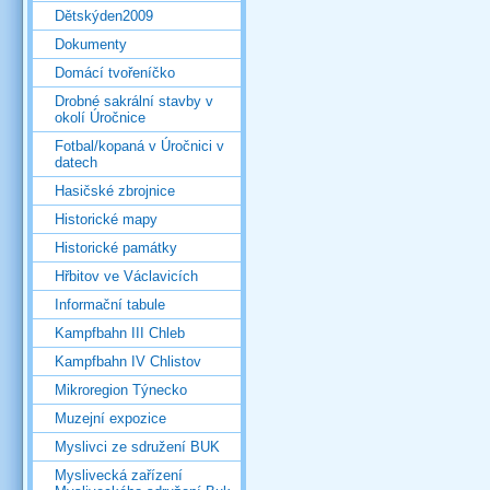
Dětskýden2009
Dokumenty
Domácí tvořeníčko
Drobné sakrální stavby v
okolí Úročnice
Fotbal/kopaná v Úročnici v
datech
Hasičské zbrojnice
Historické mapy
Historické památky
Hřbitov ve Václavicích
Informační tabule
Kampfbahn III Chleb
Kampfbahn IV Chlistov
Mikroregion Týnecko
Muzejní expozice
Myslivci ze sdružení BUK
Myslivecká zařízení