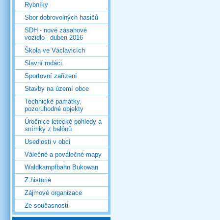
Rybníky
Sbor dobrovolných hasičů
SDH - nové zásahové
vozidlo_ duben 2016
Škola ve Václavicích
Slavní rodáci.
Sportovní zařízení
Stavby na území obce
Technické památky,
pozoruhodné objekty
Úročnice letecké pohledy a
snímky z balónů
Usedlosti v obci
Válečné a poválečné mapy
Waldkampfbahn Bukowan
Z historie
Zájmové organizace
Ze současnosti