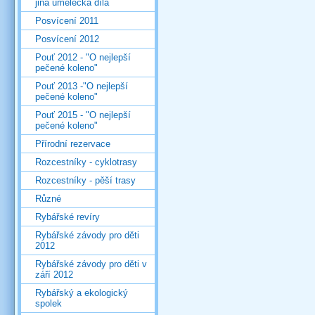
jiná umělecká díla
Posvícení 2011
Posvícení 2012
Pouť 2012 - "O nejlepší
pečené koleno"
Pouť 2013 -"O nejlepší
pečené koleno"
Pouť 2015 - "O nejlepší
pečené koleno"
Přírodní rezervace
Rozcestníky - cyklotrasy
Rozcestníky - pěší trasy
Různé
Rybářské revíry
Rybářské závody pro děti
2012
Rybářské závody pro děti v
září 2012
Rybářský a ekologický
spolek