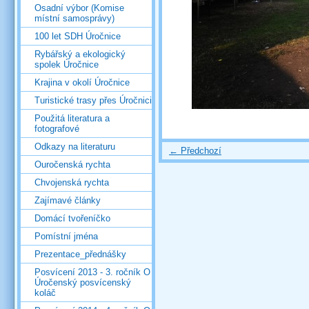
Osadní výbor (Komise
místní samosprávy)
100 let SDH Úročnice
Rybářský a ekologický
spolek Úročnice
Krajina v okolí Úročnice
Turistické trasy přes Úročnici
Použitá literatura a
fotografové
Odkazy na literaturu
← Předchozí
Ouročenská rychta
Chvojenská rychta
Zajímavé články
Domácí tvořeníčko
Pomístní jména
Prezentace_přednášky
Posvícení 2013 - 3. ročník O
Úročenský posvícenský
koláč