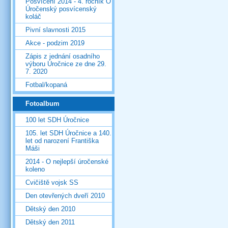
Posvícení 2014 - 4. ročník O
Úročenský posvícenský
koláč
Pivní slavnosti 2015
Akce - podzim 2019
Zápis z jednání osadního
výboru Úročnice ze dne 29.
7. 2020
Fotbal/kopaná
Fotoalbum
100 let SDH Úročnice
105. let SDH Úročnice a 140.
let od narození Františka
Máši
2014 - O nejlepší úročenské
koleno
Cvičiště vojsk SS
Den otevřených dveří 2010
Dětský den 2010
Dětský den 2011