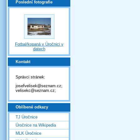
Poslední fotografie
Fotbal/kopaná v Úročnici v
datech
Kontakt
Správci stránek:
josefvelisek@seznam.cz;
velisekc@seznam.cz;
Oblíbené odkazy
TJ Úročnice
Úročnice na Wikipedia
MLK Úročnice