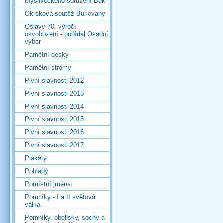
Mysliveckého sdružení Buk
Okrsková soutěž Bukovany
Oslavy 70. výročí
osvobození - pořádal Osadní
výbor
Pamětní desky
Pamětní stromy
Pivní slavnosti 2012
Pivní slavnosti 2013
Pivní slavnosti 2014
Pivní slavnosti 2015
Pivní slavnosti 2016
Pivní slavnosti 2017
Plakáty
Pohledy
Pomístní jména
Pomníky - I a II světová
válka
Pomníky, obelisky, sochy a