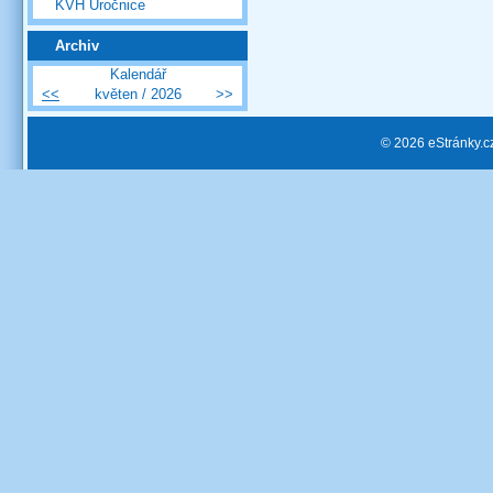
KVH Úročnice
Archiv
Kalendář
<<
květen / 2026
>>
© 2026 eStránky.c