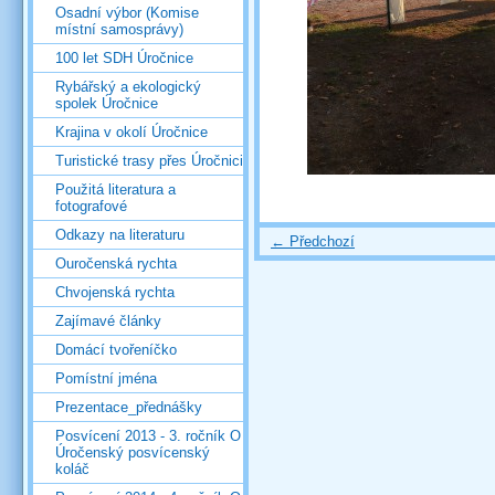
Osadní výbor (Komise
místní samosprávy)
100 let SDH Úročnice
Rybářský a ekologický
spolek Úročnice
Krajina v okolí Úročnice
Turistické trasy přes Úročnici
Použitá literatura a
fotografové
Odkazy na literaturu
← Předchozí
Ouročenská rychta
Chvojenská rychta
Zajímavé články
Domácí tvořeníčko
Pomístní jména
Prezentace_přednášky
Posvícení 2013 - 3. ročník O
Úročenský posvícenský
koláč