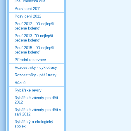
jiná umělecká díla
Posvícení 2011
Posvícení 2012
Pouť 2012 - "O nejlepší
pečené koleno"
Pouť 2013 -"O nejlepší
pečené koleno"
Pouť 2015 - "O nejlepší
pečené koleno"
Přírodní rezervace
Rozcestníky - cyklotrasy
Rozcestníky - pěší trasy
Různé
Rybářské revíry
Rybářské závody pro děti
2012
Rybářské závody pro děti v
září 2012
Rybářský a ekologický
spolek