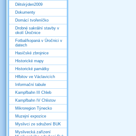
Dětskýden2009
Dokumenty
Domácí tvořeníčko
Drobné sakrální stavby v
okolí Úročnice
Fotbal/kopaná v Úročnici v
datech
Hasičské zbrojnice
Historické mapy
Historické památky
Hřbitov ve Václavicích
Informační tabule
Kampfbahn III Chleb
Kampfbahn IV Chlistov
Mikroregion Týnecko
Muzejní expozice
Myslivci ze sdružení BUK
Myslivecká zařízení