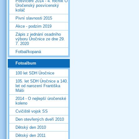
Posvícení 2014 - 4. ročník O
Úročenský posvícenský
koláč
Pivní slavnosti 2015
Akce - podzim 2019
Zápis z jednání osadního
výboru Úročnice ze dne 29.
7. 2020
Fotbal/kopaná
Fotoalbum
100 let SDH Úročnice
105. let SDH Úročnice a 140.
let od narození Františka
Máši
2014 - O nejlepší úročenské
koleno
Cvičiště vojsk SS
Den otevřených dveří 2010
Dětský den 2010
Dětský den 2011