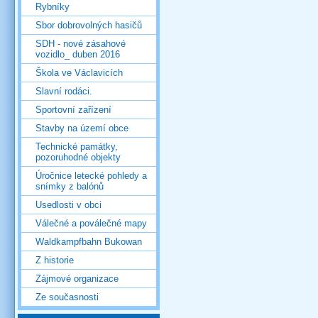
Rybníky
Sbor dobrovolných hasičů
SDH - nové zásahové
vozidlo_ duben 2016
Škola ve Václavicích
Slavní rodáci.
Sportovní zařízení
Stavby na území obce
Technické památky,
pozoruhodné objekty
Úročnice letecké pohledy a
snímky z balónů
Usedlosti v obci
Válečné a poválečné mapy
Waldkampfbahn Bukowan
Z historie
Zájmové organizace
Ze současnosti