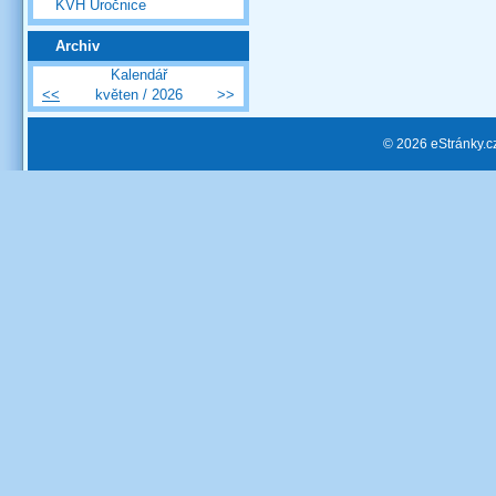
KVH Úročnice
Archiv
Kalendář
<<
květen / 2026
>>
© 2026 eStránky.c