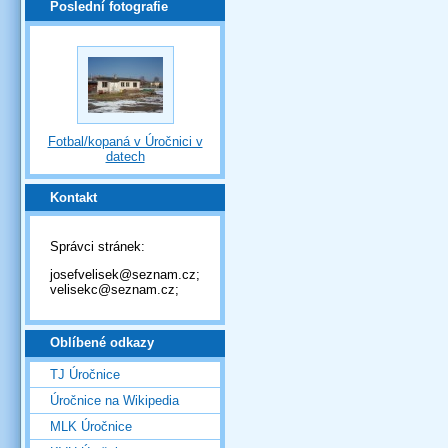
Poslední fotografie
Fotbal/kopaná v Úročnici v
datech
Kontakt
Správci stránek:
josefvelisek@seznam.cz;
velisekc@seznam.cz;
Oblíbené odkazy
TJ Úročnice
Úročnice na Wikipedia
MLK Úročnice