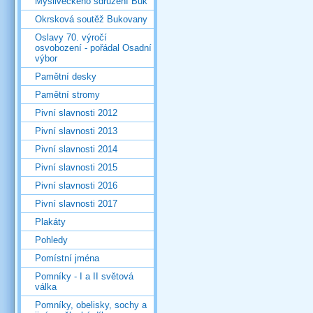
Mysliveckého sdružení Buk
Okrsková soutěž Bukovany
Oslavy 70. výročí
osvobození - pořádal Osadní
výbor
Pamětní desky
Pamětní stromy
Pivní slavnosti 2012
Pivní slavnosti 2013
Pivní slavnosti 2014
Pivní slavnosti 2015
Pivní slavnosti 2016
Pivní slavnosti 2017
Plakáty
Pohledy
Pomístní jména
Pomníky - I a II světová
válka
Pomníky, obelisky, sochy a