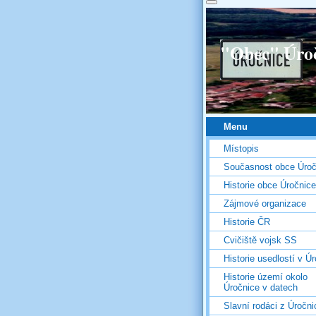
"Obec" Úro
Menu
Místopis
Současnost obce Úroč
Historie obce Úročnice
Zájmové organizace
Historie ČR
Cvičiště vojsk SS
Historie usedlostí v Úr
Historie území okolo
Úročnice v datech
Slavní rodáci z Úročni