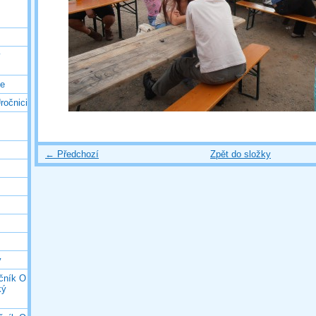
ý
ce
ročnici
← Předchozí
Zpět do složky
y
očník O
ký