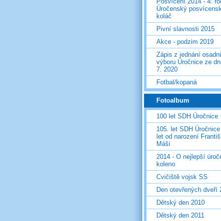
Posvícení 2014 - 4. r
Úročenský posvícens
koláč
Pivní slavnosti 2015
Akce - podzim 2019
Zápis z jednání osadn
výboru Úročnice ze dn
7. 2020
Fotbal/kopaná
Fotoalbum
100 let SDH Úročnice
105. let SDH Úročnice
let od narození Franti
Máši
2014 - O nejlepší úro
koleno
Cvičiště vojsk SS
Den otevřených dveří
Dětský den 2010
Dětský den 2011