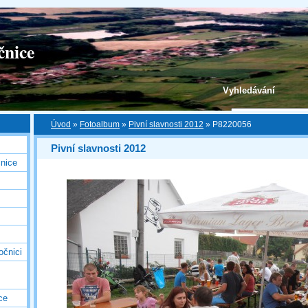
čnice
Vyhledávání
Úvod
»
Fotoalbum
»
Pivní slavnosti 2012
»
P8220056
Pivní slavnosti 2012
nice
očnici
ce