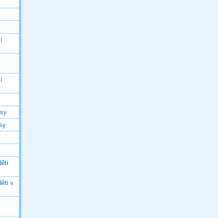
í
í
í
asy
asy
ěti
ěti v
ý