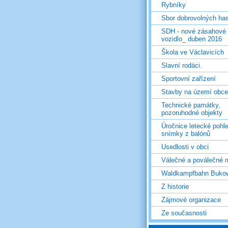
Rybníky
Sbor dobrovolných ha
SDH - nové zásahové
vozidlo_ duben 2016
Škola ve Václavicích
Slavní rodáci.
Sportovní zařízení
Stavby na území obce
Technické památky,
pozoruhodné objekty
Úročnice letecké pohl
snímky z balónů
Usedlosti v obci
Válečné a poválečné 
Waldkampfbahn Buko
Z historie
Zájmové organizace
Ze současnosti