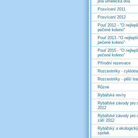
jiná umělecká díla
Posvícení 2011
Posvícení 2012
Pouť 2012 - "O nejlepš
pečené koleno"
Pouť 2013 -"O nejlepš
pečené koleno"
Pouť 2015 - "O nejlepš
pečené koleno"
Přírodní rezervace
Rozcestníky - cyklotr
Rozcestníky - pěší tr
Různé
Rybářské revíry
Rybářské závody pro d
2012
Rybářské závody pro d
září 2012
Rybářský a ekologick
spolek