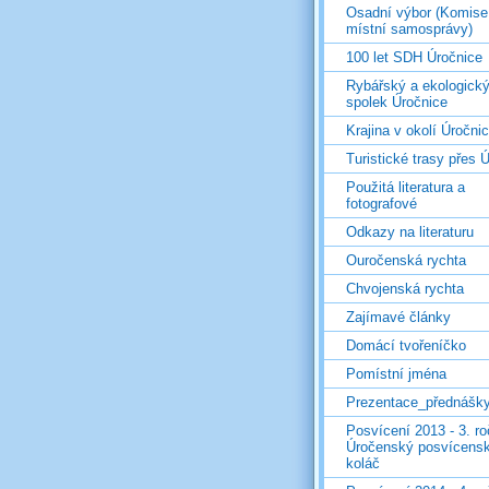
Osadní výbor (Komise
místní samosprávy)
100 let SDH Úročnice
Rybářský a ekologick
spolek Úročnice
Krajina v okolí Úročni
Turistické trasy přes Ú
Použitá literatura a
fotografové
Odkazy na literaturu
Ouročenská rychta
Chvojenská rychta
Zajímavé články
Domácí tvořeníčko
Pomístní jména
Prezentace_přednášk
Posvícení 2013 - 3. r
Úročenský posvícens
koláč