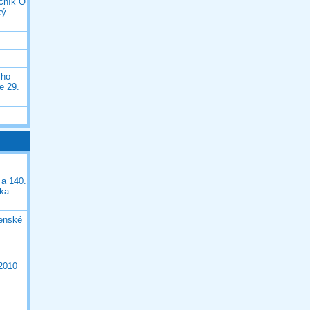
očník O
ký
ího
e 29.
 a 140.
ška
čenské
 2010