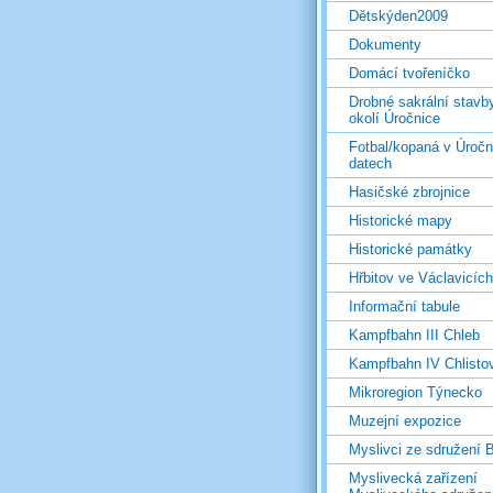
Dětskýden2009
Dokumenty
Domácí tvořeníčko
Drobné sakrální stavb
okolí Úročnice
Fotbal/kopaná v Úročn
datech
Hasičské zbrojnice
Historické mapy
Historické památky
Hřbitov ve Václavicích
Informační tabule
Kampfbahn III Chleb
Kampfbahn IV Chlisto
Mikroregion Týnecko
Muzejní expozice
Myslivci ze sdružení
Myslivecká zařízení