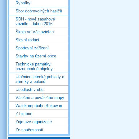
Rybníky
Sbor dobrovolných hasičů
SDH - nové zásahové
vozidlo_ duben 2016
Škola ve Václavicích
Slavní rodáci.
Sportovní zařízení
Stavby na území obce
Technické památky,
pozoruhodné objekty
Úročnice letecké pohledy a
snímky z balónů
Usedlosti v obci
Válečné a poválečné mapy
Waldkampfbahn Bukowan
Z historie
Zájmové organizace
Ze současnosti