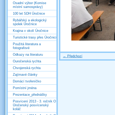
Osadní výbor (Komise
místní samosprávy)
100 let SDH Úročnice
Rybářský a ekologický
spolek Úročnice
Krajina v okolí Úročnice
Turistické trasy přes Úročnici
Použitá literatura a
fotografové
Odkazy na literaturu
← Předchozí
Ouročenská rychta
Chvojenská rychta
Zajímavé články
Domácí tvořeníčko
Pomístní jména
Prezentace_přednášky
Posvícení 2013 - 3. ročník O
Úročenský posvícenský
koláč