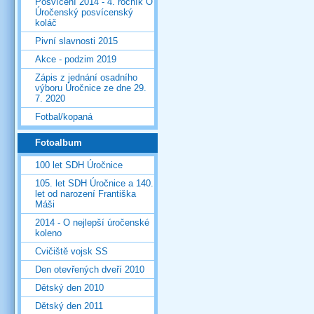
Posvícení 2014 - 4. ročník O
Úročenský posvícenský
koláč
Pivní slavnosti 2015
Akce - podzim 2019
Zápis z jednání osadního
výboru Úročnice ze dne 29.
7. 2020
Fotbal/kopaná
Fotoalbum
100 let SDH Úročnice
105. let SDH Úročnice a 140.
let od narození Františka
Máši
2014 - O nejlepší úročenské
koleno
Cvičiště vojsk SS
Den otevřených dveří 2010
Dětský den 2010
Dětský den 2011