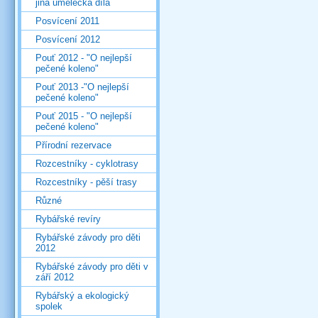
jiná umělecká díla
Posvícení 2011
Posvícení 2012
Pouť 2012 - "O nejlepší
pečené koleno"
Pouť 2013 -"O nejlepší
pečené koleno"
Pouť 2015 - "O nejlepší
pečené koleno"
Přírodní rezervace
Rozcestníky - cyklotrasy
Rozcestníky - pěší trasy
Různé
Rybářské revíry
Rybářské závody pro děti
2012
Rybářské závody pro děti v
září 2012
Rybářský a ekologický
spolek