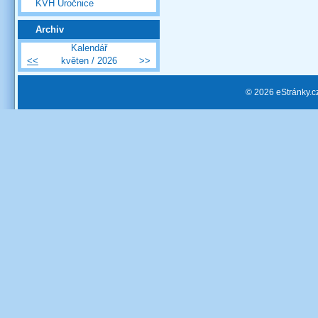
KVH Úročnice
Archiv
Kalendář
<<
květen / 2026
>>
© 2026 eStránky.c