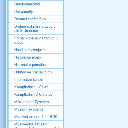
Dětskýden2009
Dokumenty
Domácí tvořeníčko
Drobné sakrální stavby v
okolí Úročnice
Fotbal/kopaná v Úročnici v
datech
Hasičské zbrojnice
Historické mapy
Historické památky
Hřbitov ve Václavicích
Informační tabule
Kampfbahn III Chleb
Kampfbahn IV Chlistov
Mikroregion Týnecko
Muzejní expozice
Myslivci ze sdružení BUK
Myslivecká zařízení