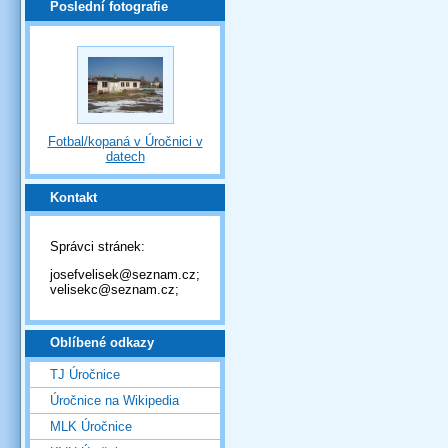
Poslední fotografie
Fotbal/kopaná v Úročnici v
datech
Kontakt
Správci stránek:
josefvelisek@seznam.cz;
velisekc@seznam.cz;
Oblíbené odkazy
TJ Úročnice
Úročnice na Wikipedia
MLK Úročnice