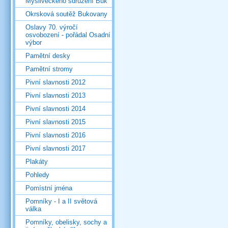
Mysliveckého sdružení Buk
Okrsková soutěž Bukovany
Oslavy 70. výročí
osvobození - pořádal Osadní
výbor
Pamětní desky
Pamětní stromy
Pivní slavnosti 2012
Pivní slavnosti 2013
Pivní slavnosti 2014
Pivní slavnosti 2015
Pivní slavnosti 2016
Pivní slavnosti 2017
Plakáty
Pohledy
Pomístní jména
Pomníky - I a II světová
válka
Pomníky, obelisky, sochy a