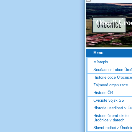
"Obec" Úro
Menu
Místopis
Současnost obce Úroč
Historie obce Úročnice
Zájmové organizace
Historie ČR
Cvičiště vojsk SS
Historie usedlostí v Úr
Historie území okolo
Úročnice v datech
Slavní rodáci z Úročni