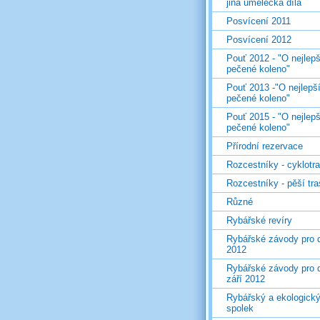
jiná umělecká díla
Posvícení 2011
Posvícení 2012
Pouť 2012 - "O nejlepš
pečené koleno"
Pouť 2013 -"O nejlepš
pečené koleno"
Pouť 2015 - "O nejlepš
pečené koleno"
Přírodní rezervace
Rozcestníky - cyklotr
Rozcestníky - pěší tr
Různé
Rybářské revíry
Rybářské závody pro d
2012
Rybářské závody pro d
září 2012
Rybářský a ekologick
spolek