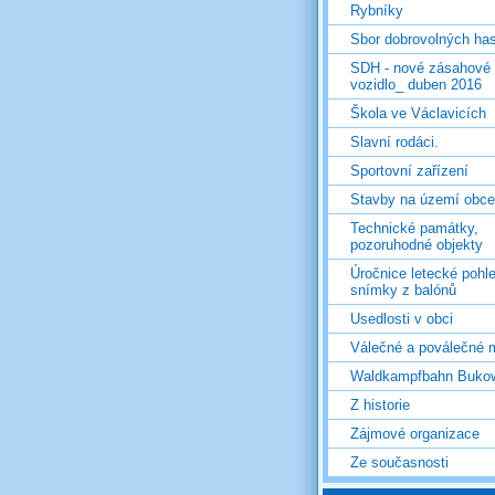
Rybníky
Sbor dobrovolných ha
SDH - nové zásahové
vozidlo_ duben 2016
Škola ve Václavicích
Slavní rodáci.
Sportovní zařízení
Stavby na území obce
Technické památky,
pozoruhodné objekty
Úročnice letecké pohl
snímky z balónů
Usedlosti v obci
Válečné a poválečné 
Waldkampfbahn Buko
Z historie
Zájmové organizace
Ze současnosti