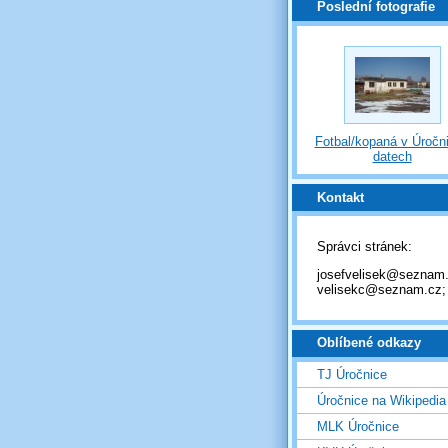
Poslední fotografie
Fotbal/kopaná v Úročni
datech
Kontakt
Správci stránek:
josefvelisek@seznam.
velisekc@seznam.cz;
Oblíbené odkazy
TJ Úročnice
Úročnice na Wikipedia
MLK Úročnice