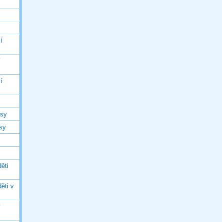
í
í
í
asy
asy
ěti
ěti v
ý