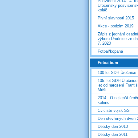
Posvícení 2014 - 4. r
Úročenský posvícens
koláč
Pivní slavnosti 2015
Akce - podzim 2019
Zápis z jednání osadn
výboru Úročnice ze dn
7. 2020
Fotbal/kopaná
Fotoalbum
100 let SDH Úročnice
105. let SDH Úročnice
let od narození Franti
Máši
2014 - O nejlepší úro
koleno
Cvičiště vojsk SS
Den otevřených dveří
Dětský den 2010
Dětský den 2011