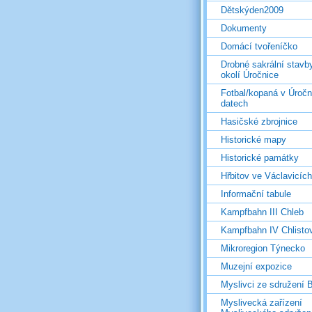
Dětskýden2009
Dokumenty
Domácí tvořeníčko
Drobné sakrální stavb
okolí Úročnice
Fotbal/kopaná v Úročn
datech
Hasičské zbrojnice
Historické mapy
Historické památky
Hřbitov ve Václavicích
Informační tabule
Kampfbahn III Chleb
Kampfbahn IV Chlisto
Mikroregion Týnecko
Muzejní expozice
Myslivci ze sdružení
Myslivecká zařízení