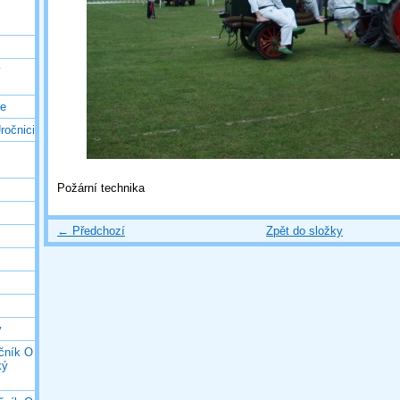
ý
ce
ročnici
Požární technika
← Předchozí
Zpět do složky
y
očník O
ký