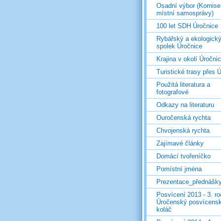
Osadní výbor (Komise
místní samosprávy)
100 let SDH Úročnice
Rybářský a ekologick
spolek Úročnice
Krajina v okolí Úročni
Turistické trasy přes Ú
Použitá literatura a
fotografové
Odkazy na literaturu
Ouročenská rychta
Chvojenská rychta
Zajímavé články
Domácí tvořeníčko
Pomístní jména
Prezentace_přednášk
Posvícení 2013 - 3. r
Úročenský posvícens
koláč