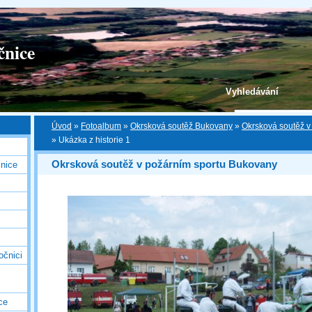
čnice
Vyhledávání
Úvod
»
Fotoalbum
»
Okrsková soutěž Bukovany
»
Okrsková soutěž v
»
Ukázka z historie 1
Okrsková soutěž v požárním sportu Bukovany
nice
očnici
ce