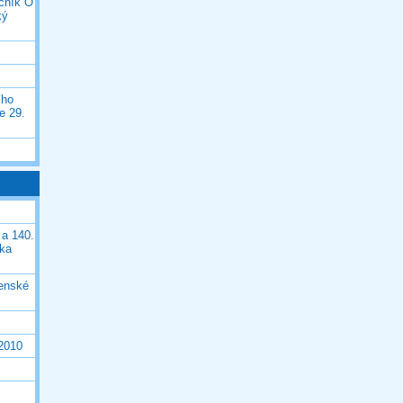
očník O
ký
ího
e 29.
 a 140.
ška
čenské
 2010