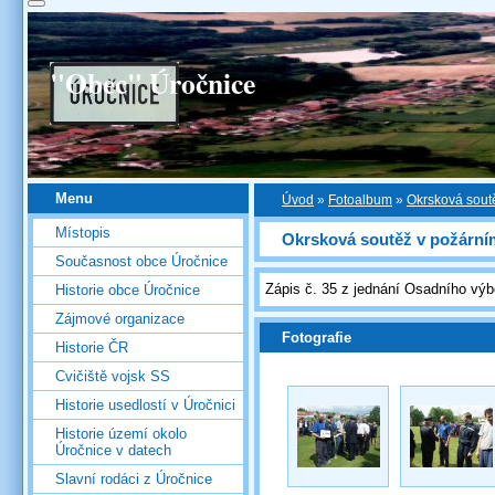
"Obec" Úročnice
Menu
Úvod
»
Fotoalbum
»
Okrsková sout
Místopis
Okrsková soutěž v požární
Současnost obce Úročnice
Zápis č. 35 z jednání Osadního výb
Historie obce Úročnice
Zájmové organizace
Fotografie
Historie ČR
Cvičiště vojsk SS
Historie usedlostí v Úročnici
Historie území okolo
Úročnice v datech
Slavní rodáci z Úročnice