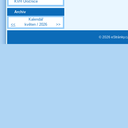
KVH Úročnice
Archiv
Kalendář
<<
květen / 2026
>>
© 2026 eStránky.c