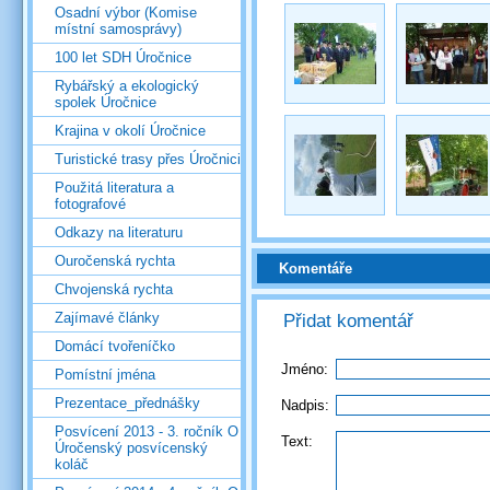
Osadní výbor (Komise
místní samosprávy)
100 let SDH Úročnice
Rybářský a ekologický
spolek Úročnice
Krajina v okolí Úročnice
Turistické trasy přes Úročnici
Použitá literatura a
fotografové
Odkazy na literaturu
Ouročenská rychta
Komentáře
Chvojenská rychta
Zajímavé články
Přidat komentář
Domácí tvořeníčko
Jméno:
Pomístní jména
Prezentace_přednášky
Nadpis:
Posvícení 2013 - 3. ročník O
Text:
Úročenský posvícenský
koláč