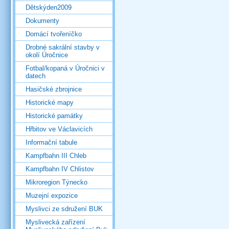
Dětskýden2009
Dokumenty
Domácí tvořeníčko
Drobné sakrální stavby v
okolí Úročnice
Fotbal/kopaná v Úročnici v
datech
Hasičské zbrojnice
Historické mapy
Historické památky
Hřbitov ve Václavicích
Informační tabule
Kampfbahn III Chleb
Kampfbahn IV Chlistov
Mikroregion Týnecko
Muzejní expozice
Myslivci ze sdružení BUK
Myslivecká zařízení