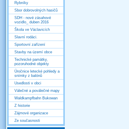
Rybníky
Sbor dobrovolných hasičů
SDH - nové zásahové
vozidlo_ duben 2016
Škola ve Václavicích
Slavní rodáci.
Sportovní zařízení
Stavby na území obce
Technické památky,
pozoruhodné objekty
Úročnice letecké pohledy a
snímky z balónů
Usedlosti v obci
Válečné a poválečné mapy
Waldkampfbahn Bukowan
Z historie
Zájmové organizace
Ze současnosti