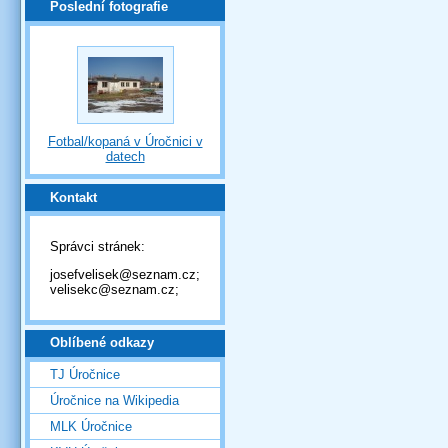
Poslední fotografie
Fotbal/kopaná v Úročnici v
datech
Kontakt
Správci stránek:
josefvelisek@seznam.cz;
velisekc@seznam.cz;
Oblíbené odkazy
TJ Úročnice
Úročnice na Wikipedia
MLK Úročnice