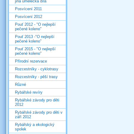
jiná umělecká díla
Posvícení 2011
Posvícení 2012
Pouť 2012 - "O nejlepší
pečené koleno"
Pouť 2013 -"O nejlepší
pečené koleno"
Pouť 2015 - "O nejlepší
pečené koleno"
Přírodní rezervace
Rozcestníky - cyklotrasy
Rozcestníky - pěší trasy
Různé
Rybářské revíry
Rybářské závody pro děti
2012
Rybářské závody pro děti v
září 2012
Rybářský a ekologický
spolek