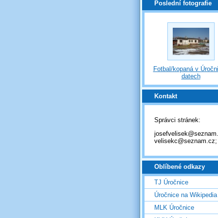
Poslední fotografie
Fotbal/kopaná v Úročni
datech
Kontakt
Správci stránek:
josefvelisek@seznam.
velisekc@seznam.cz;
Oblíbené odkazy
TJ Úročnice
Úročnice na Wikipedia
MLK Úročnice