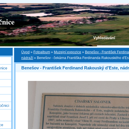
čnice
Vyhledávání
Úvod
»
Fotoalbum
»
Muzejní expozice
»
Benešov - František Ferdin
nádraží
»
Benešov - čekárna Františka Ferdinanda Rakouského d'Este
Benešov - František Ferdinand Rakouský d'Este, nádr
nice
očnici
ce