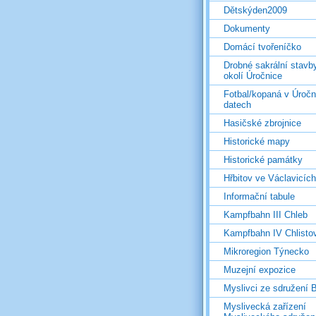
Dětskýden2009
Dokumenty
Domácí tvořeníčko
Drobné sakrální stavb
okolí Úročnice
Fotbal/kopaná v Úročn
datech
Hasičské zbrojnice
Historické mapy
Historické památky
Hřbitov ve Václavicích
Informační tabule
Kampfbahn III Chleb
Kampfbahn IV Chlisto
Mikroregion Týnecko
Muzejní expozice
Myslivci ze sdružení
Myslivecká zařízení