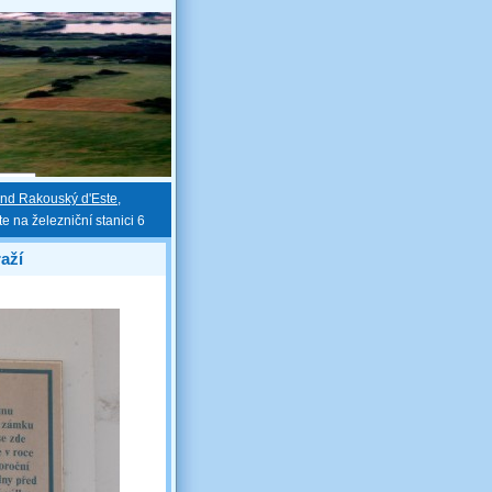
and Rakouský d'Este,
 na železniční stanici 6
aží