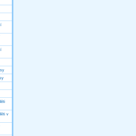
í
í
í
asy
asy
ěti
ěti v
ý