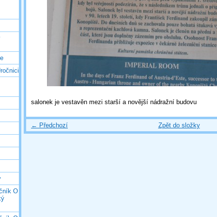
ý
ce
ročnici
salonek je vestavěn mezi starší a novější nádražní budovu
← Předchozí
Zpět do složky
y
očník O
ký