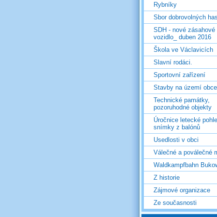
Rybníky
Sbor dobrovolných ha
SDH - nové zásahové
vozidlo_ duben 2016
Škola ve Václavicích
Slavní rodáci.
Sportovní zařízení
Stavby na území obce
Technické památky,
pozoruhodné objekty
Úročnice letecké pohl
snímky z balónů
Usedlosti v obci
Válečné a poválečné 
Waldkampfbahn Buko
Z historie
Zájmové organizace
Ze současnosti