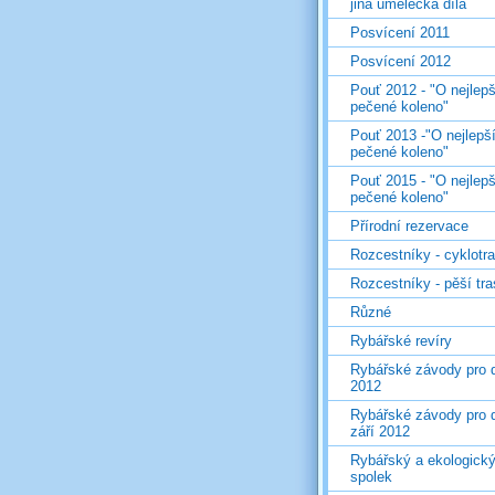
jiná umělecká díla
Posvícení 2011
Posvícení 2012
Pouť 2012 - "O nejlepš
pečené koleno"
Pouť 2013 -"O nejlepš
pečené koleno"
Pouť 2015 - "O nejlepš
pečené koleno"
Přírodní rezervace
Rozcestníky - cyklotr
Rozcestníky - pěší tr
Různé
Rybářské revíry
Rybářské závody pro d
2012
Rybářské závody pro d
září 2012
Rybářský a ekologick
spolek