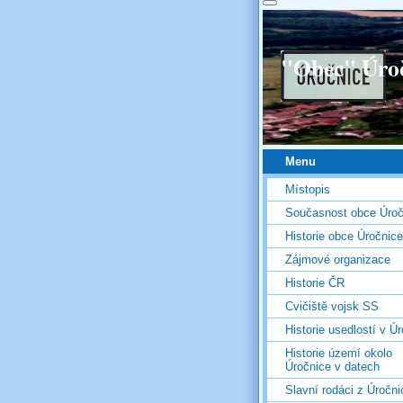
"Obec" Úro
Menu
Místopis
Současnost obce Úroč
Historie obce Úročnice
Zájmové organizace
Historie ČR
Cvičiště vojsk SS
Historie usedlostí v Úr
Historie území okolo
Úročnice v datech
Slavní rodáci z Úročni