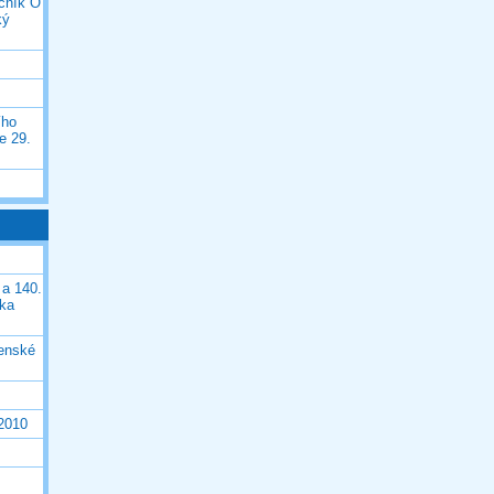
očník O
ký
ího
e 29.
 a 140.
ška
čenské
 2010