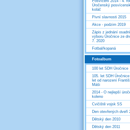
Posvícení 2014 - 4. r
Úročenský posvícens
koláč
Pivní slavnosti 2015
Akce - podzim 2019
Zápis z jednání osadn
výboru Úročnice ze dn
7. 2020
Fotbal/kopaná
Fotoalbum
100 let SDH Úročnice
105. let SDH Úročnice
let od narození Franti
Máši
2014 - O nejlepší úro
koleno
Cvičiště vojsk SS
Den otevřených dveří
Dětský den 2010
Dětský den 2011