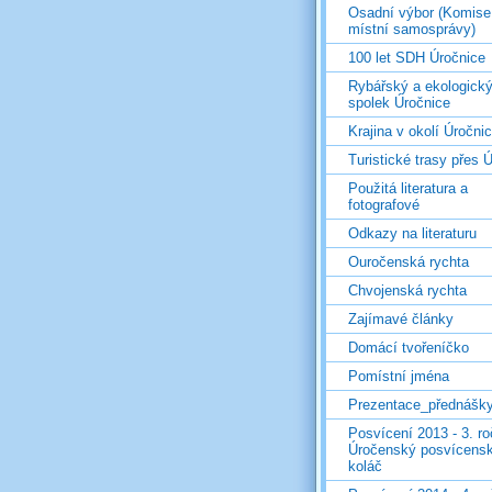
Osadní výbor (Komise
místní samosprávy)
100 let SDH Úročnice
Rybářský a ekologick
spolek Úročnice
Krajina v okolí Úročni
Turistické trasy přes Ú
Použitá literatura a
fotografové
Odkazy na literaturu
Ouročenská rychta
Chvojenská rychta
Zajímavé články
Domácí tvořeníčko
Pomístní jména
Prezentace_přednášk
Posvícení 2013 - 3. r
Úročenský posvícens
koláč