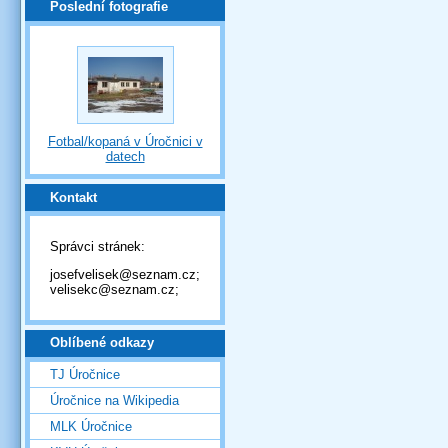
Poslední fotografie
Fotbal/kopaná v Úročnici v
datech
Kontakt
Správci stránek:
josefvelisek@seznam.cz;
velisekc@seznam.cz;
Oblíbené odkazy
TJ Úročnice
Úročnice na Wikipedia
MLK Úročnice