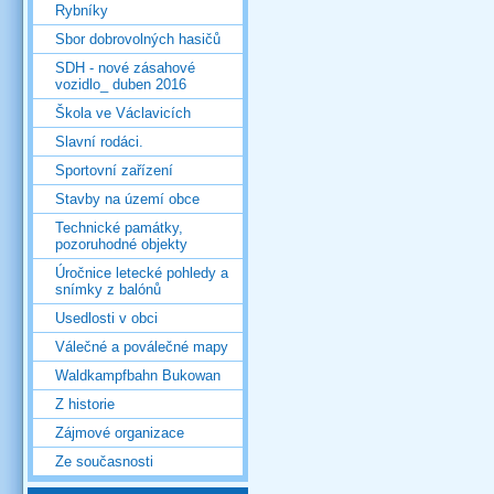
Rybníky
Sbor dobrovolných hasičů
SDH - nové zásahové
vozidlo_ duben 2016
Škola ve Václavicích
Slavní rodáci.
Sportovní zařízení
Stavby na území obce
Technické památky,
pozoruhodné objekty
Úročnice letecké pohledy a
snímky z balónů
Usedlosti v obci
Válečné a poválečné mapy
Waldkampfbahn Bukowan
Z historie
Zájmové organizace
Ze současnosti