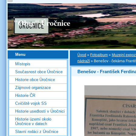
"Obec" Úročnice
Menu
Úvod
»
Fotoalbum
»
Muzejní expoz
nádraží
»
Benešov - čekárna Franti
Místopis
Benešov - František Ferdin
Současnost obce Úročnice
Historie obce Úročnice
Zájmové organizace
Historie ČR
Cvičiště vojsk SS
Historie usedlostí v Úročnici
Historie území okolo
Úročnice v datech
Slavní rodáci z Úročnice