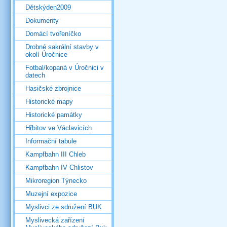
Dětskýden2009
Dokumenty
Domácí tvořeníčko
Drobné sakrální stavby v
okolí Úročnice
Fotbal/kopaná v Úročnici v
datech
Hasičské zbrojnice
Historické mapy
Historické památky
Hřbitov ve Václavicích
Informační tabule
Kampfbahn III Chleb
Kampfbahn IV Chlistov
Mikroregion Týnecko
Muzejní expozice
Myslivci ze sdružení BUK
Myslivecká zařízení