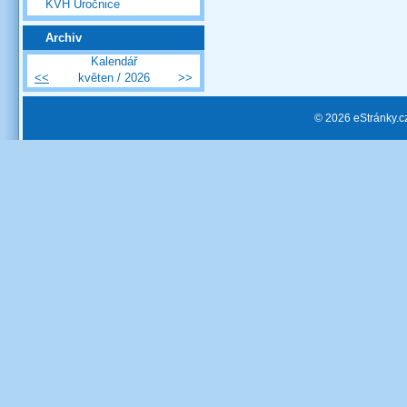
KVH Úročnice
Archiv
Kalendář
<<
květen / 2026
>>
© 2026 eStránky.c