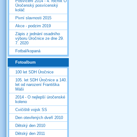
Posvícení 2014 - 4. ročník O
Úročenský posvícenský
koláč
Pivní slavnosti 2015
Akce - podzim 2019
Zápis z jednání osadního
výboru Úročnice ze dne 29.
7. 2020
Fotbal/kopaná
Fotoalbum
100 let SDH Úročnice
105. let SDH Úročnice a 140.
let od narození Františka
Máši
2014 - O nejlepší úročenské
koleno
Cvičiště vojsk SS
Den otevřených dveří 2010
Dětský den 2010
Dětský den 2011