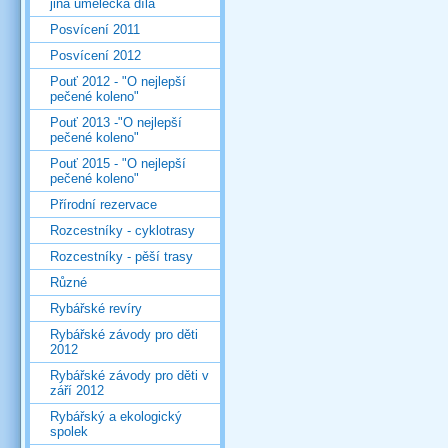
jiná umělecká díla
Posvícení 2011
Posvícení 2012
Pouť 2012 - "O nejlepší
pečené koleno"
Pouť 2013 -"O nejlepší
pečené koleno"
Pouť 2015 - "O nejlepší
pečené koleno"
Přírodní rezervace
Rozcestníky - cyklotrasy
Rozcestníky - pěší trasy
Různé
Rybářské revíry
Rybářské závody pro děti
2012
Rybářské závody pro děti v
září 2012
Rybářský a ekologický
spolek