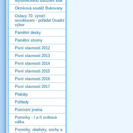
Mysliveckého sdružení Buk
Okrsková soutěž Bukovany
Oslavy 70. výročí
osvobození - pořádal Osadní
výbor
Pamětní desky
Pamětní stromy
Pivní slavnosti 2012
Pivní slavnosti 2013
Pivní slavnosti 2014
Pivní slavnosti 2015
Pivní slavnosti 2016
Pivní slavnosti 2017
Plakáty
Pohledy
Pomístní jména
Pomníky - I a II světová
válka
Pomníky, obelisky, sochy a