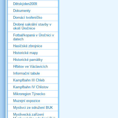
Dětskýden2009
Dokumenty
Domácí tvořeníčko
Drobné sakrální stavby v
okolí Úročnice
Fotbal/kopaná v Úročnici v
datech
Hasičské zbrojnice
Historické mapy
Historické památky
Hřbitov ve Václavicích
Informační tabule
Kampfbahn III Chleb
Kampfbahn IV Chlistov
Mikroregion Týnecko
Muzejní expozice
Myslivci ze sdružení BUK
Myslivecká zařízení