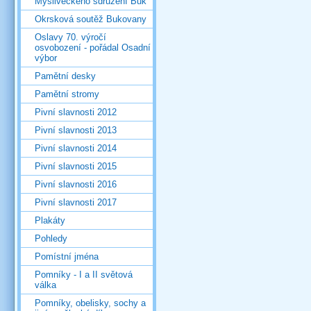
Mysliveckého sdružení Buk
Okrsková soutěž Bukovany
Oslavy 70. výročí
osvobození - pořádal Osadní
výbor
Pamětní desky
Pamětní stromy
Pivní slavnosti 2012
Pivní slavnosti 2013
Pivní slavnosti 2014
Pivní slavnosti 2015
Pivní slavnosti 2016
Pivní slavnosti 2017
Plakáty
Pohledy
Pomístní jména
Pomníky - I a II světová
válka
Pomníky, obelisky, sochy a