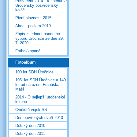
Posvícení 2014 - 4. ročník O
Úročenský posvícenský
koláč
Pivní slavnosti 2015
Akce - podzim 2019
Zápis z jednání osadního
výboru Úročnice ze dne 29.
7. 2020
Fotbal/kopaná
Fotoalbum
100 let SDH Úročnice
105. let SDH Úročnice a 140.
let od narození Františka
Máši
2014 - O nejlepší úročenské
koleno
Cvičiště vojsk SS
Den otevřených dveří 2010
Dětský den 2010
Dětský den 2011