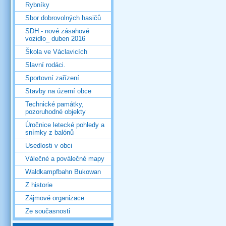
Rybníky
Sbor dobrovolných hasičů
SDH - nové zásahové
vozidlo_ duben 2016
Škola ve Václavicích
Slavní rodáci.
Sportovní zařízení
Stavby na území obce
Technické památky,
pozoruhodné objekty
Úročnice letecké pohledy a
snímky z balónů
Usedlosti v obci
Válečné a poválečné mapy
Waldkampfbahn Bukowan
Z historie
Zájmové organizace
Ze současnosti