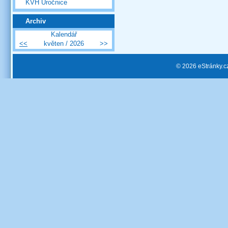
KVH Úročnice
Archiv
Kalendář
<<
květen / 2026
>>
© 2026 eStránky.c