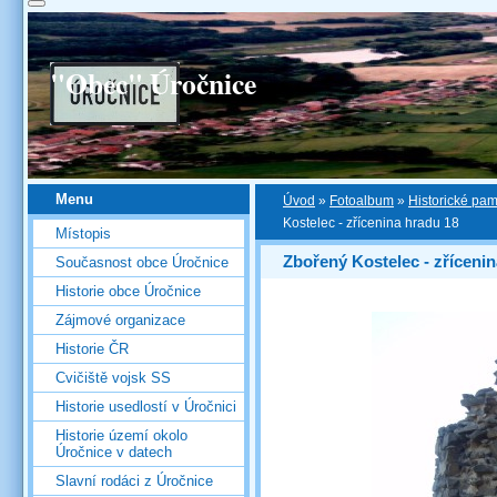
"Obec" Úročnice
Menu
Úvod
»
Fotoalbum
»
Historické pa
Kostelec - zřícenina hradu 18
Místopis
Zbořený Kostelec - zříceni
Současnost obce Úročnice
Historie obce Úročnice
Zájmové organizace
Historie ČR
Cvičiště vojsk SS
Historie usedlostí v Úročnici
Historie území okolo
Úročnice v datech
Slavní rodáci z Úročnice