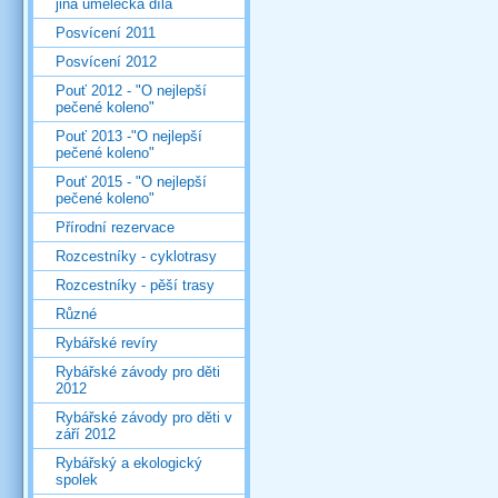
jiná umělecká díla
Posvícení 2011
Posvícení 2012
Pouť 2012 - "O nejlepší
pečené koleno"
Pouť 2013 -"O nejlepší
pečené koleno"
Pouť 2015 - "O nejlepší
pečené koleno"
Přírodní rezervace
Rozcestníky - cyklotrasy
Rozcestníky - pěší trasy
Různé
Rybářské revíry
Rybářské závody pro děti
2012
Rybářské závody pro děti v
září 2012
Rybářský a ekologický
spolek