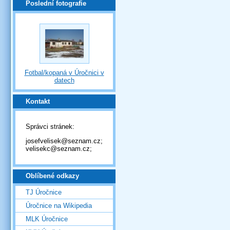
Poslední fotografie
Fotbal/kopaná v Úročnici v
datech
Kontakt
Správci stránek:
josefvelisek@seznam.cz;
velisekc@seznam.cz;
Oblíbené odkazy
TJ Úročnice
Úročnice na Wikipedia
MLK Úročnice