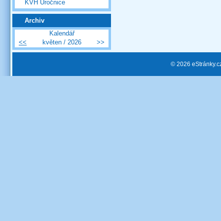
KVH Úročnice
Archiv
Kalendář
<<
květen / 2026
>>
© 2026 eStránky.c