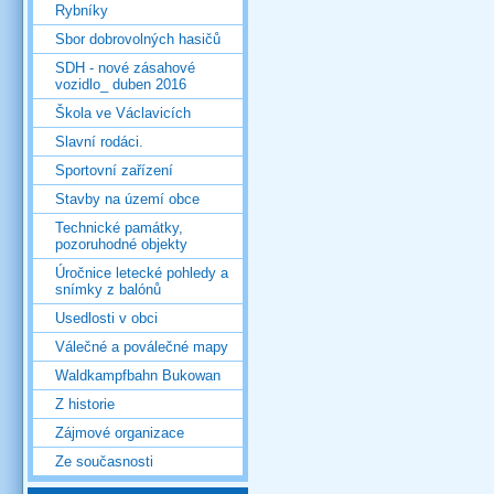
Rybníky
Sbor dobrovolných hasičů
SDH - nové zásahové
vozidlo_ duben 2016
Škola ve Václavicích
Slavní rodáci.
Sportovní zařízení
Stavby na území obce
Technické památky,
pozoruhodné objekty
Úročnice letecké pohledy a
snímky z balónů
Usedlosti v obci
Válečné a poválečné mapy
Waldkampfbahn Bukowan
Z historie
Zájmové organizace
Ze současnosti