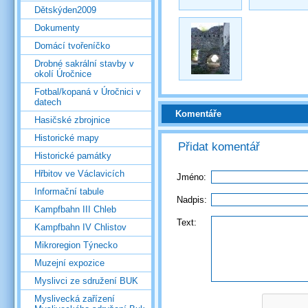
Dětskýden2009
Dokumenty
Domácí tvořeníčko
Drobné sakrální stavby v
okolí Úročnice
Fotbal/kopaná v Úročnici v
datech
Komentáře
Hasičské zbrojnice
Historické mapy
Přidat komentář
Historické památky
Hřbitov ve Václavicích
Jméno:
Informační tabule
Nadpis:
Kampfbahn III Chleb
Text:
Kampfbahn IV Chlistov
Mikroregion Týnecko
Muzejní expozice
Myslivci ze sdružení BUK
Myslivecká zařízení