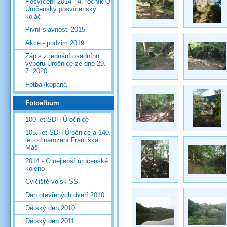
Posvícení 2014 - 4. ročník O
Úročenský posvícenský
koláč
Pivní slavnosti 2015
Akce - podzim 2019
Zápis z jednání osadního
výboru Úročnice ze dne 29.
7. 2020
Fotbal/kopaná
Fotoalbum
100 let SDH Úročnice
105. let SDH Úročnice a 140.
let od narození Františka
Máši
2014 - O nejlepší úročenské
koleno
Cvičiště vojsk SS
Den otevřených dveří 2010
Dětský den 2010
Dětský den 2011