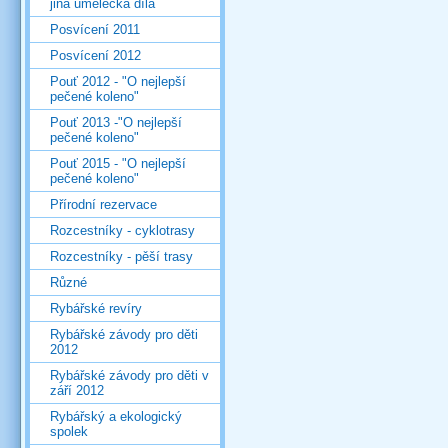
jiná umělecká díla
Posvícení 2011
Posvícení 2012
Pouť 2012 - "O nejlepší
pečené koleno"
Pouť 2013 -"O nejlepší
pečené koleno"
Pouť 2015 - "O nejlepší
pečené koleno"
Přírodní rezervace
Rozcestníky - cyklotrasy
Rozcestníky - pěší trasy
Různé
Rybářské revíry
Rybářské závody pro děti
2012
Rybářské závody pro děti v
září 2012
Rybářský a ekologický
spolek