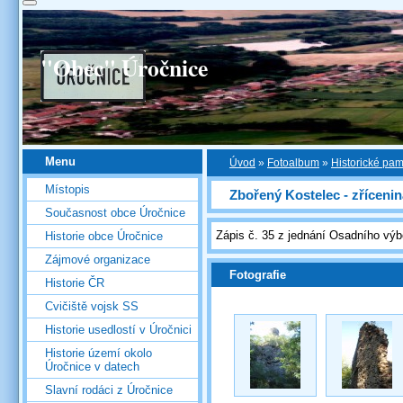
"Obec" Úročnice
Menu
Úvod
»
Fotoalbum
»
Historické pa
Místopis
Zbořený Kostelec - zříceni
Současnost obce Úročnice
Zápis č. 35 z jednání Osadního výb
Historie obce Úročnice
Zájmové organizace
Fotografie
Historie ČR
Cvičiště vojsk SS
Historie usedlostí v Úročnici
Historie území okolo
Úročnice v datech
Slavní rodáci z Úročnice