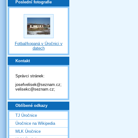
Poslední fotografie
Fotbal/kopaná v Úročnici v
datech
Kontakt
Správci stránek:
josefvelisek@seznam.cz;
velisekc@seznam.cz;
Oblíbené odkazy
TJ Úročnice
Úročnice na Wikipedia
MLK Úročnice