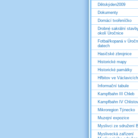
Dětskýden2009
Dokumenty
Domácí tvořeníčko
Drobné sakrální stavb
okolí Úročnice
Fotbal/kopaná v Úročn
datech
Hasičské zbrojnice
Historické mapy
Historické památky
Hřbitov ve Václavicích
Informační tabule
Kampfbahn III Chleb
Kampfbahn IV Chlisto
Mikroregion Týnecko
Muzejní expozice
Myslivci ze sdružení
Myslivecká zařízení