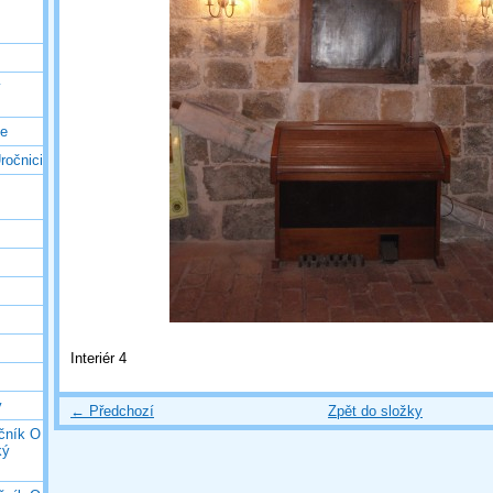
ý
ce
ročnici
Interiér 4
y
← Předchozí
Zpět do složky
očník O
ký