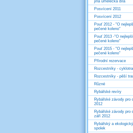
jiná umělecká díla
Posvícení 2011
Posvícení 2012
Pouť 2012 - "O nejlepš
pečené koleno"
Pouť 2013 -"O nejlepš
pečené koleno"
Pouť 2015 - "O nejlepš
pečené koleno"
Přírodní rezervace
Rozcestníky - cyklotr
Rozcestníky - pěší tr
Různé
Rybářské revíry
Rybářské závody pro d
2012
Rybářské závody pro d
září 2012
Rybářský a ekologick
spolek