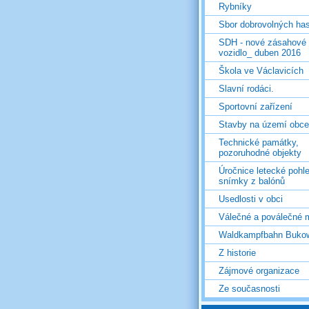
Rybníky
Sbor dobrovolných ha
SDH - nové zásahové
vozidlo_ duben 2016
Škola ve Václavicích
Slavní rodáci.
Sportovní zařízení
Stavby na území obce
Technické památky,
pozoruhodné objekty
Úročnice letecké pohl
snímky z balónů
Usedlosti v obci
Válečné a poválečné 
Waldkampfbahn Buko
Z historie
Zájmové organizace
Ze současnosti