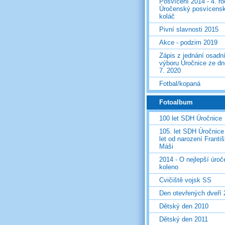
Posvícení 2014 - 4. r
Úročenský posvícens
koláč
Pivní slavnosti 2015
Akce - podzim 2019
Zápis z jednání osadn
výboru Úročnice ze dn
7. 2020
Fotbal/kopaná
Fotoalbum
100 let SDH Úročnice
105. let SDH Úročnice
let od narození Franti
Máši
2014 - O nejlepší úro
koleno
Cvičiště vojsk SS
Den otevřených dveří
Dětský den 2010
Dětský den 2011