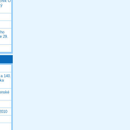
očník O
ký
ího
e 29.
 a 140.
ška
čenské
 2010