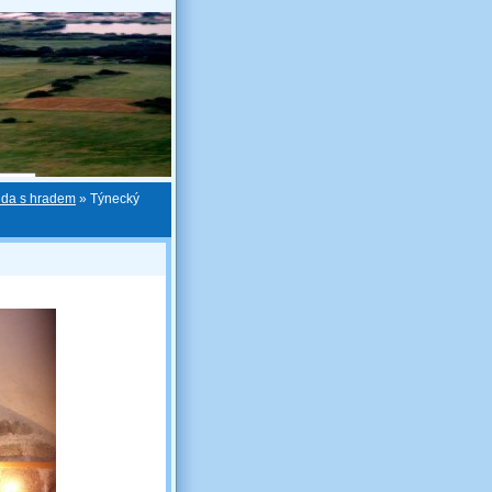
nda s hradem
»
Týnecký