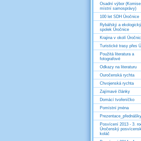
Osadní výbor (Komise
místní samosprávy)
100 let SDH Úročnice
Rybářský a ekologick
spolek Úročnice
Krajina v okolí Úročni
Turistické trasy přes Ú
Použitá literatura a
fotografové
Odkazy na literaturu
Ouročenská rychta
Chvojenská rychta
Zajímavé články
Domácí tvořeníčko
Pomístní jména
Prezentace_přednášk
Posvícení 2013 - 3. r
Úročenský posvícens
koláč