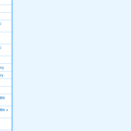
í
í
í
asy
asy
ěti
ěti v
ý