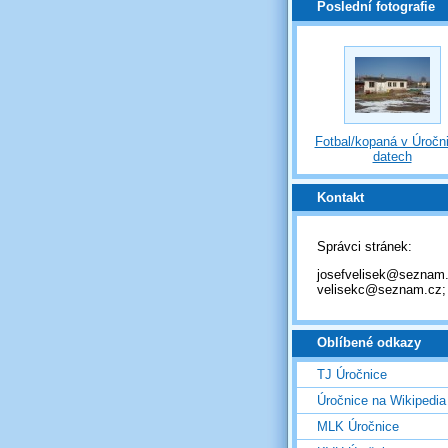
Poslední fotografie
Fotbal/kopaná v Úročni
datech
Kontakt
Správci stránek:
josefvelisek@seznam.
velisekc@seznam.cz;
Oblíbené odkazy
TJ Úročnice
Úročnice na Wikipedia
MLK Úročnice