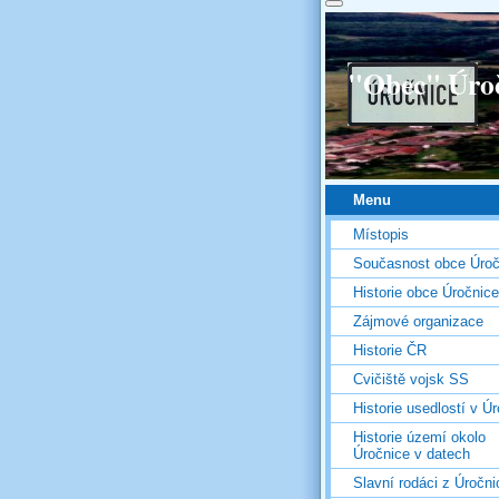
"Obec" Úro
Menu
Místopis
Současnost obce Úroč
Historie obce Úročnice
Zájmové organizace
Historie ČR
Cvičiště vojsk SS
Historie usedlostí v Úr
Historie území okolo
Úročnice v datech
Slavní rodáci z Úročni