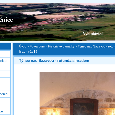
čnice
Vyhledávání
Úvod
»
Fotoalbum
»
Historické památky
»
Týnec nad Sázavou - rotu
hrad - věž 19
Týnec nad Sázavou - rotunda s hradem
nice
očnici
ce