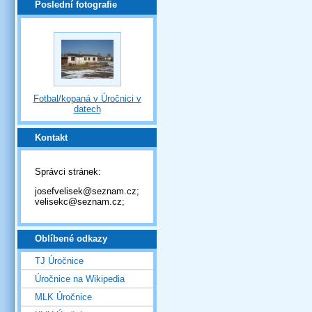
Poslední fotografie
Fotbal/kopaná v Úročnici v
datech
Kontakt
Správci stránek:
josefvelisek@seznam.cz;
velisekc@seznam.cz;
Oblíbené odkazy
TJ Úročnice
Úročnice na Wikipedia
MLK Úročnice