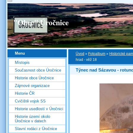
"Obec" Úročnice
Menu
Úvod
»
Fotoalbum
»
Historické pa
hrad - věž 18
Místopis
Týnec nad Sázavou - rotun
Současnost obce Úročnice
Historie obce Úročnice
Zájmové organizace
Historie ČR
Cvičiště vojsk SS
Historie usedlostí v Úročnici
Historie území okolo
Úročnice v datech
Slavní rodáci z Úročnice