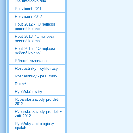
jiná umělecká díla
Posvícení 2011
Posvícení 2012
Pouť 2012 - "O nejlepší
pečené koleno"
Pouť 2013 -"O nejlepší
pečené koleno"
Pouť 2015 - "O nejlepší
pečené koleno"
Přírodní rezervace
Rozcestníky - cyklotrasy
Rozcestníky - pěší trasy
Různé
Rybářské revíry
Rybářské závody pro děti
2012
Rybářské závody pro děti v
září 2012
Rybářský a ekologický
spolek