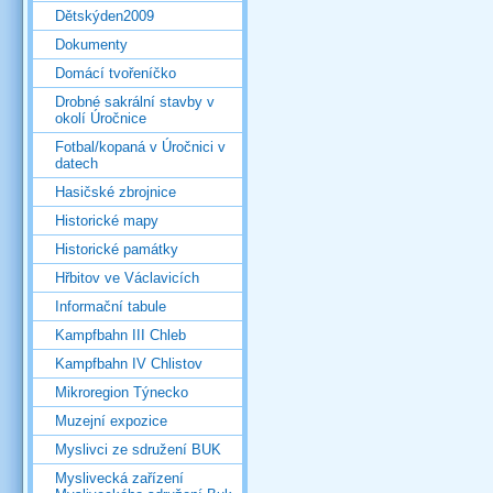
Dětskýden2009
Dokumenty
Domácí tvořeníčko
Drobné sakrální stavby v
okolí Úročnice
Fotbal/kopaná v Úročnici v
datech
Hasičské zbrojnice
Historické mapy
Historické památky
Hřbitov ve Václavicích
Informační tabule
Kampfbahn III Chleb
Kampfbahn IV Chlistov
Mikroregion Týnecko
Muzejní expozice
Myslivci ze sdružení BUK
Myslivecká zařízení