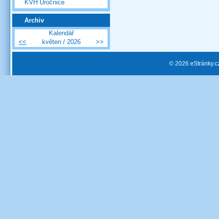
KVH Úročnice
Archiv
Kalendář
<<
květen / 2026
>>
© 2026 eStránky.c