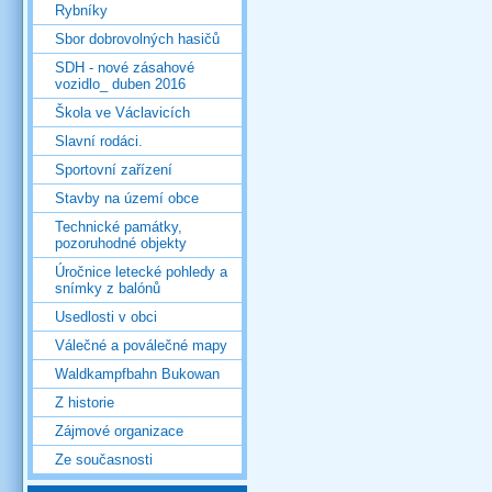
Rybníky
Sbor dobrovolných hasičů
SDH - nové zásahové
vozidlo_ duben 2016
Škola ve Václavicích
Slavní rodáci.
Sportovní zařízení
Stavby na území obce
Technické památky,
pozoruhodné objekty
Úročnice letecké pohledy a
snímky z balónů
Usedlosti v obci
Válečné a poválečné mapy
Waldkampfbahn Bukowan
Z historie
Zájmové organizace
Ze současnosti