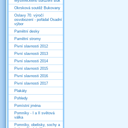
Mysliveckého sdružení Buk
Okrsková soutěž Bukovany
Oslavy 70. výročí
osvobození - pořádal Osadní
výbor
Pamětní desky
Pamětní stromy
Pivní slavnosti 2012
Pivní slavnosti 2013
Pivní slavnosti 2014
Pivní slavnosti 2015
Pivní slavnosti 2016
Pivní slavnosti 2017
Plakáty
Pohledy
Pomístní jména
Pomníky - I a II světová
válka
Pomníky, obelisky, sochy a