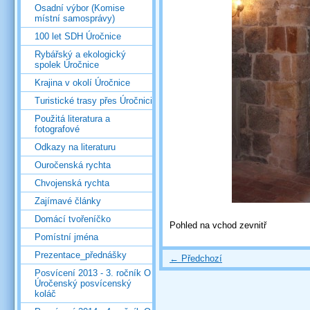
Osadní výbor (Komise
místní samosprávy)
100 let SDH Úročnice
Rybářský a ekologický
spolek Úročnice
Krajina v okolí Úročnice
Turistické trasy přes Úročnici
Použitá literatura a
fotografové
Odkazy na literaturu
Ouročenská rychta
Chvojenská rychta
Zajímavé články
Domácí tvořeníčko
Pohled na vchod zevnitř
Pomístní jména
Prezentace_přednášky
← Předchozí
Posvícení 2013 - 3. ročník O
Úročenský posvícenský
koláč