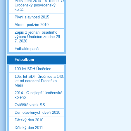
Posvícení 2014 - 4. ročník O
Úročenský posvícenský
koláč
Pivní slavnosti 2015
Akce - podzim 2019
Zápis z jednání osadního
výboru Úročnice ze dne 29.
7. 2020
Fotbal/kopaná
Fotoalbum
100 let SDH Úročnice
105. let SDH Úročnice a 140.
let od narození Františka
Máši
2014 - O nejlepší úročenské
koleno
Cvičiště vojsk SS
Den otevřených dveří 2010
Dětský den 2010
Dětský den 2011