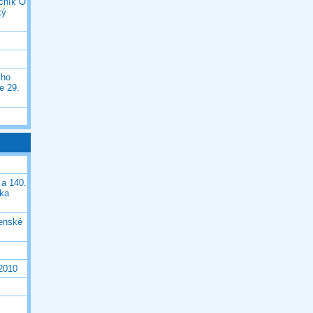
očník O
ký
ího
e 29.
 a 140.
ška
čenské
 2010