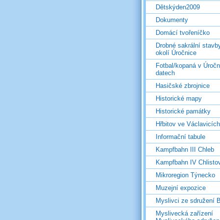
Dětskýden2009
Dokumenty
Domácí tvořeníčko
Drobné sakrální stavb
okolí Úročnice
Fotbal/kopaná v Úročn
datech
Hasičské zbrojnice
Historické mapy
Historické památky
Hřbitov ve Václavicích
Informační tabule
Kampfbahn III Chleb
Kampfbahn IV Chlisto
Mikroregion Týnecko
Muzejní expozice
Myslivci ze sdružení
Myslivecká zařízení