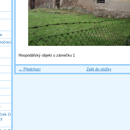
ý
ce
ročnici
Hospodářský objekt u zámečku 1
← Předchozí
Zpět do složky
y
očník O
ký