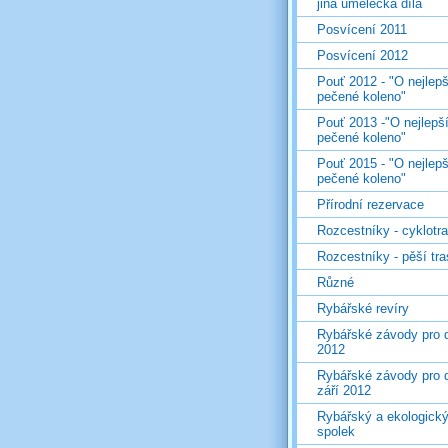
jiná umělecká díla
Posvícení 2011
Posvícení 2012
Pouť 2012 - "O nejlepš
pečené koleno"
Pouť 2013 -"O nejlepš
pečené koleno"
Pouť 2015 - "O nejlepš
pečené koleno"
Přírodní rezervace
Rozcestníky - cyklotr
Rozcestníky - pěší tr
Různé
Rybářské revíry
Rybářské závody pro d
2012
Rybářské závody pro d
září 2012
Rybářský a ekologick
spolek