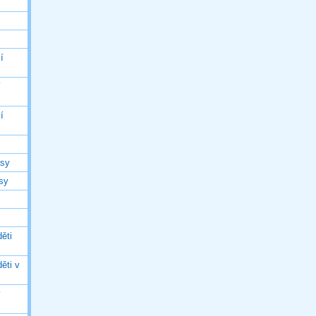
í
í
í
asy
asy
ěti
ěti v
ý