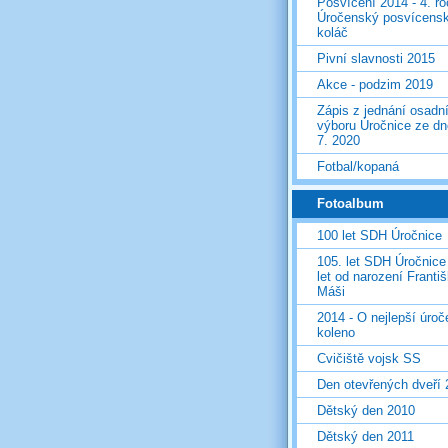
Posvícení 2014 - 4. r
Úročenský posvícens
koláč
Pivní slavnosti 2015
Akce - podzim 2019
Zápis z jednání osadn
výboru Úročnice ze dn
7. 2020
Fotbal/kopaná
Fotoalbum
100 let SDH Úročnice
105. let SDH Úročnice
let od narození Franti
Máši
2014 - O nejlepší úro
koleno
Cvičiště vojsk SS
Den otevřených dveří
Dětský den 2010
Dětský den 2011