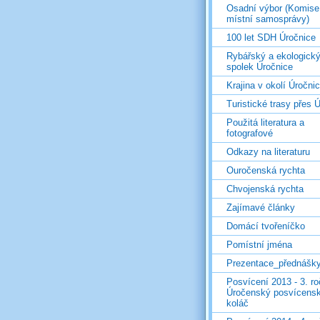
Osadní výbor (Komise
místní samosprávy)
100 let SDH Úročnice
Rybářský a ekologick
spolek Úročnice
Krajina v okolí Úročni
Turistické trasy přes Ú
Použitá literatura a
fotografové
Odkazy na literaturu
Ouročenská rychta
Chvojenská rychta
Zajímavé články
Domácí tvořeníčko
Pomístní jména
Prezentace_přednášk
Posvícení 2013 - 3. r
Úročenský posvícens
koláč