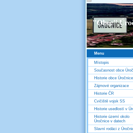
"Obec" Úro
Menu
Místopis
Současnost obce Úroč
Historie obce Úročnice
Zájmové organizace
Historie ČR
Cvičiště vojsk SS
Historie usedlostí v Úr
Historie území okolo
Úročnice v datech
Slavní rodáci z Úročni