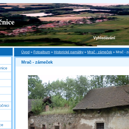
čnice
Vyhledávání
Úvod
»
Fotoalbum
»
Historické památky
»
Mrač - zámeček
»
Mrač - 
Mrač - zámeček
nice
očnici
ce