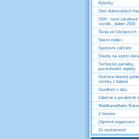
Rybníky
Sbor dobrovolných ha
SDH - nové zásahové
vozidlo_ duben 2016
Škola ve Václavicích
Slavní rodáci.
Sportovní zařízení
Stavby na území obce
Technické památky,
pozoruhodné objekty
Úročnice letecké pohl
snímky z balónů
Usedlosti v obci
Válečné a poválečné 
Waldkampfbahn Buko
Z historie
Zájmové organizace
Ze současnosti