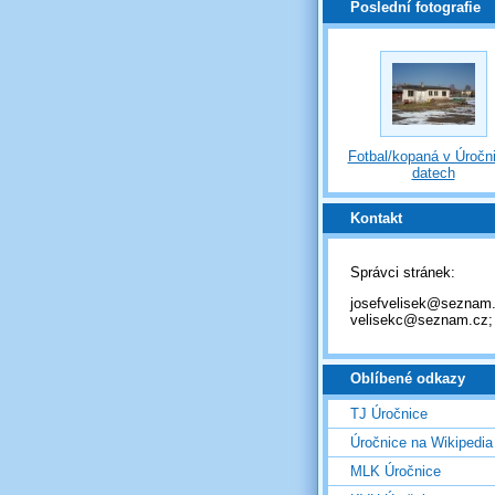
Poslední fotografie
Fotbal/kopaná v Úročni
datech
Kontakt
Správci stránek:
josefvelisek@seznam.
velisekc@seznam.cz;
Oblíbené odkazy
TJ Úročnice
Úročnice na Wikipedia
MLK Úročnice