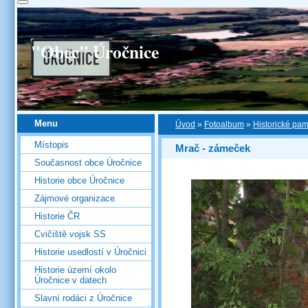
"Obec" Úročnice
Menu
Úvod
»
Fotoalbum
»
Historické pa
Místopis
Mrač - zámeček
Současnost obce Úročnice
Historie obce Úročnice
Zájmové organizace
Historie ČR
Cvičiště vojsk SS
Historie usedlostí v Úročnici
Historie území okolo
Úročnice v datech
Slavní rodáci z Úročnice