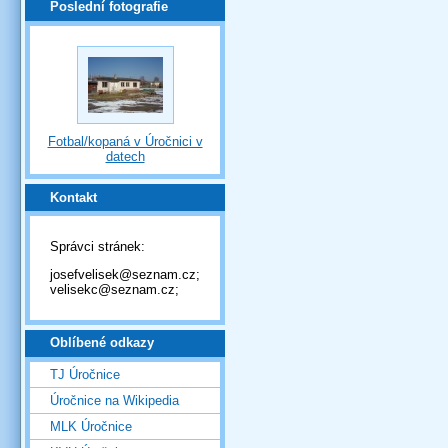
Poslední fotografie
Fotbal/kopaná v Úročnici v
datech
Kontakt
Správci stránek:
josefvelisek@seznam.cz;
velisekc@seznam.cz;
Oblíbené odkazy
TJ Úročnice
Úročnice na Wikipedia
MLK Úročnice