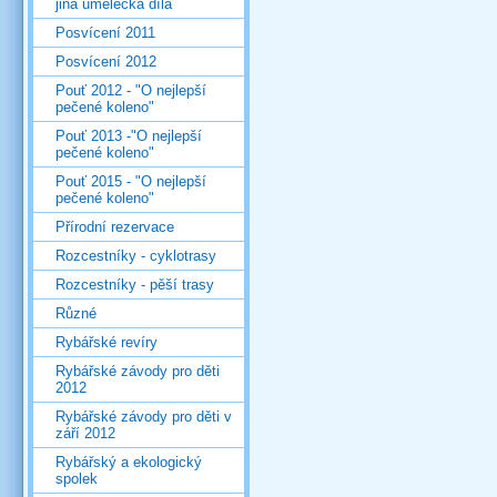
jiná umělecká díla
Posvícení 2011
Posvícení 2012
Pouť 2012 - "O nejlepší
pečené koleno"
Pouť 2013 -"O nejlepší
pečené koleno"
Pouť 2015 - "O nejlepší
pečené koleno"
Přírodní rezervace
Rozcestníky - cyklotrasy
Rozcestníky - pěší trasy
Různé
Rybářské revíry
Rybářské závody pro děti
2012
Rybářské závody pro děti v
září 2012
Rybářský a ekologický
spolek