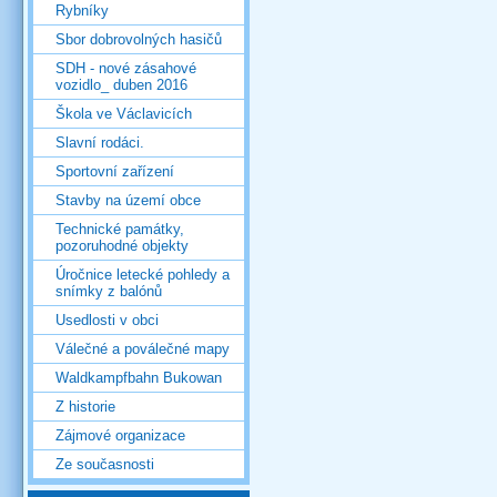
Rybníky
Sbor dobrovolných hasičů
SDH - nové zásahové
vozidlo_ duben 2016
Škola ve Václavicích
Slavní rodáci.
Sportovní zařízení
Stavby na území obce
Technické památky,
pozoruhodné objekty
Úročnice letecké pohledy a
snímky z balónů
Usedlosti v obci
Válečné a poválečné mapy
Waldkampfbahn Bukowan
Z historie
Zájmové organizace
Ze současnosti