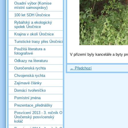
Osadní výbor (Komise
místní samosprávy)
100 let SDH Úročnice
Rybářský a ekologický
spolek Úročnice
Krajina v okolí Úročnice
Turistické trasy přes Úročnici
Použitá literatura a
fotografové
V přízemí byly kanceláře a byty pr
Odkazy na literaturu
← Předchozí
Ouročenská rychta
Chvojenská rychta
Zajímavé články
Domácí tvořeníčko
Pomístní jména
Prezentace_přednášky
Posvícení 2013 - 3. ročník O
Úročenský posvícenský
koláč