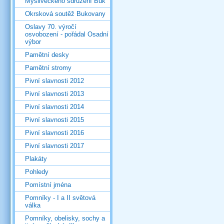
Mysliveckého sdružení Buk
Okrsková soutěž Bukovany
Oslavy 70. výročí
osvobození - pořádal Osadní
výbor
Pamětní desky
Pamětní stromy
Pivní slavnosti 2012
Pivní slavnosti 2013
Pivní slavnosti 2014
Pivní slavnosti 2015
Pivní slavnosti 2016
Pivní slavnosti 2017
Plakáty
Pohledy
Pomístní jména
Pomníky - I a II světová
válka
Pomníky, obelisky, sochy a