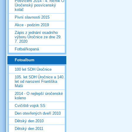
Posvícení 2014 - 4. ročník O
Úročenský posvícenský
koláč
Pivní slavnosti 2015
Akce - podzim 2019
Zápis z jednání osadního
výboru Úročnice ze dne 29.
7. 2020
Fotbal/kopaná
Fotoalbum
100 let SDH Úročnice
105. let SDH Úročnice a 140.
let od narození Františka
Máši
2014 - O nejlepší úročenské
koleno
Cvičiště vojsk SS
Den otevřených dveří 2010
Dětský den 2010
Dětský den 2011