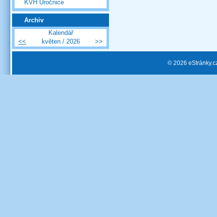
KVH Úročnice
Archiv
Kalendář
<<
květen / 2026
>>
© 2026 eStránky.c