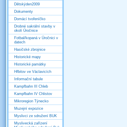
Dětskýden2009
Dokumenty
Domácí tvořeníčko
Drobné sakrální stavby v
okolí Úročnice
Fotbal/kopaná v Úročnici v
datech
Hasičské zbrojnice
Historické mapy
Historické památky
Hřbitov ve Václavicích
Informační tabule
Kampfbahn III Chleb
Kampfbahn IV Chlistov
Mikroregion Týnecko
Muzejní expozice
Myslivci ze sdružení BUK
Myslivecká zařízení