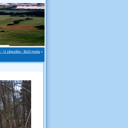
 - U zájezdku - Boží muka
»