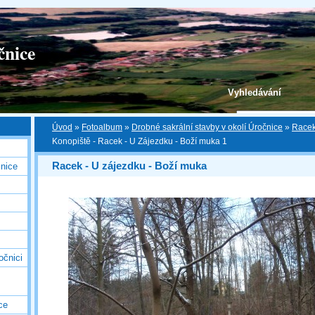
čnice
Vyhledávání
Úvod
»
Fotoalbum
»
Drobné sakrální stavby v okolí Úročnice
»
Racek
Konopiště - Racek - U Zájezdku - Boží muka 1
Racek - U zájezdku - Boží muka
nice
očnici
ce