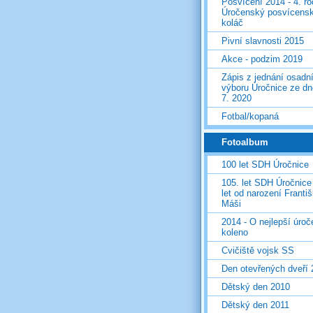
Posvícení 2014 - 4. r
Úročenský posvícens
koláč
Pivní slavnosti 2015
Akce - podzim 2019
Zápis z jednání osadn
výboru Úročnice ze dn
7. 2020
Fotbal/kopaná
Fotoalbum
100 let SDH Úročnice
105. let SDH Úročnice
let od narození Franti
Máši
2014 - O nejlepší úro
koleno
Cvičiště vojsk SS
Den otevřených dveří
Dětský den 2010
Dětský den 2011