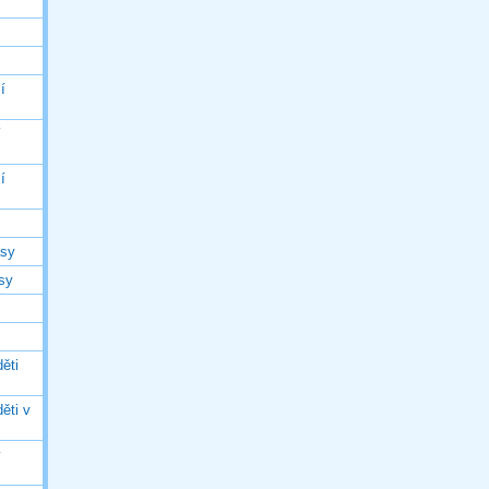
í
í
í
asy
asy
ěti
ěti v
ý