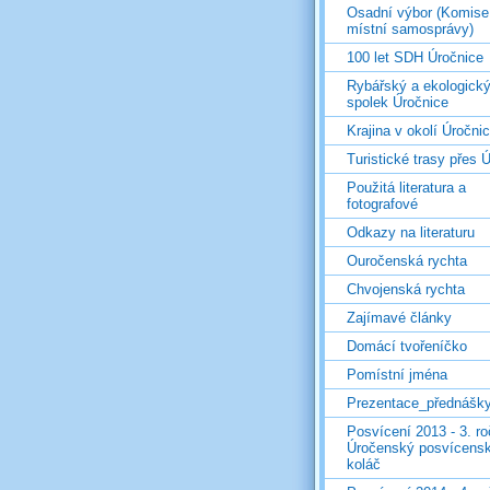
Osadní výbor (Komise
místní samosprávy)
100 let SDH Úročnice
Rybářský a ekologick
spolek Úročnice
Krajina v okolí Úročni
Turistické trasy přes Ú
Použitá literatura a
fotografové
Odkazy na literaturu
Ouročenská rychta
Chvojenská rychta
Zajímavé články
Domácí tvořeníčko
Pomístní jména
Prezentace_přednášk
Posvícení 2013 - 3. r
Úročenský posvícens
koláč