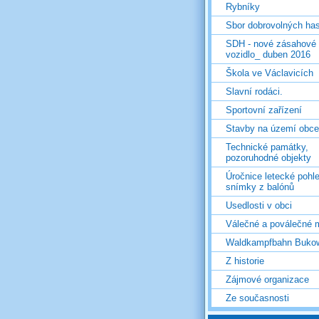
Rybníky
Sbor dobrovolných ha
SDH - nové zásahové
vozidlo_ duben 2016
Škola ve Václavicích
Slavní rodáci.
Sportovní zařízení
Stavby na území obce
Technické památky,
pozoruhodné objekty
Úročnice letecké pohl
snímky z balónů
Usedlosti v obci
Válečné a poválečné 
Waldkampfbahn Buko
Z historie
Zájmové organizace
Ze současnosti