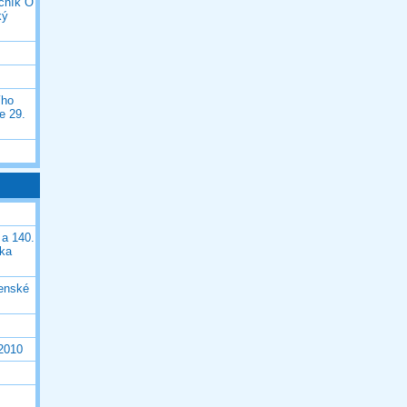
očník O
ký
ího
e 29.
 a 140.
ška
čenské
 2010