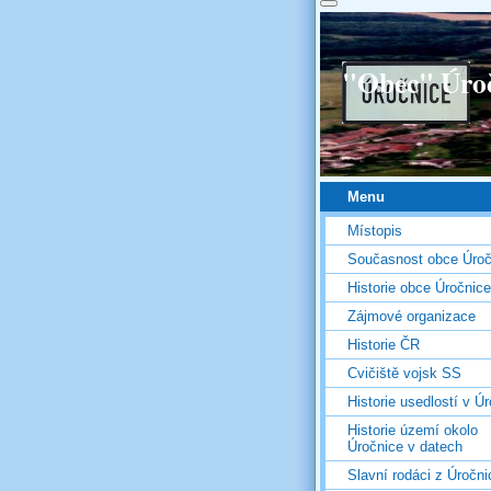
"Obec" Úro
Menu
Místopis
Současnost obce Úroč
Historie obce Úročnice
Zájmové organizace
Historie ČR
Cvičiště vojsk SS
Historie usedlostí v Úr
Historie území okolo
Úročnice v datech
Slavní rodáci z Úročni