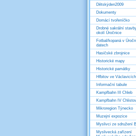
Dětskýden2009
Dokumenty
Domácí tvořeníčko
Drobné sakrální stavb
okolí Úročnice
Fotbal/kopaná v Úročn
datech
Hasičské zbrojnice
Historické mapy
Historické památky
Hřbitov ve Václavicích
Informační tabule
Kampfbahn III Chleb
Kampfbahn IV Chlisto
Mikroregion Týnecko
Muzejní expozice
Myslivci ze sdružení
Myslivecká zařízení