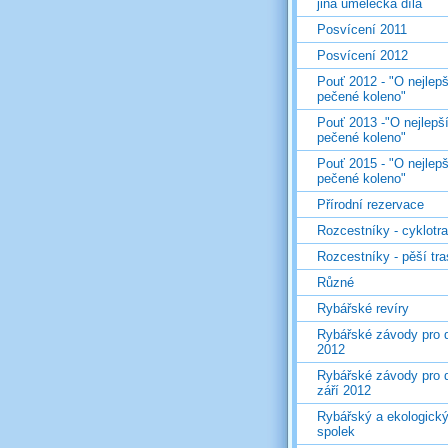
jiná umělecká díla
Posvícení 2011
Posvícení 2012
Pouť 2012 - "O nejlepš
pečené koleno"
Pouť 2013 -"O nejlepš
pečené koleno"
Pouť 2015 - "O nejlepš
pečené koleno"
Přírodní rezervace
Rozcestníky - cyklotr
Rozcestníky - pěší tr
Různé
Rybářské revíry
Rybářské závody pro d
2012
Rybářské závody pro d
září 2012
Rybářský a ekologick
spolek