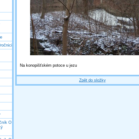
ý
ce
ročnici
Na konopišťském potoce u jezu
Zpět do složky
y
očník O
ký