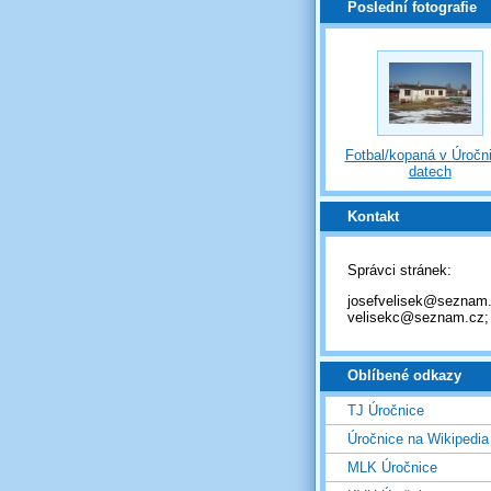
Poslední fotografie
Fotbal/kopaná v Úročni
datech
Kontakt
Správci stránek:
josefvelisek@seznam.
velisekc@seznam.cz;
Oblíbené odkazy
TJ Úročnice
Úročnice na Wikipedia
MLK Úročnice