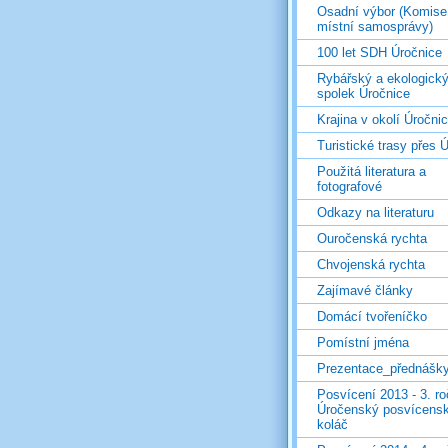
Osadní výbor (Komise
místní samosprávy)
100 let SDH Úročnice
Rybářský a ekologick
spolek Úročnice
Krajina v okolí Úročni
Turistické trasy přes Ú
Použitá literatura a
fotografové
Odkazy na literaturu
Ouročenská rychta
Chvojenská rychta
Zajímavé články
Domácí tvořeníčko
Pomístní jména
Prezentace_přednášk
Posvícení 2013 - 3. r
Úročenský posvícens
koláč