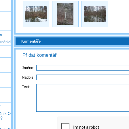
ý
ce
Komentáře
ročnici
Přidat komentář
Jméno:
Nadpis:
Text:
y
očník O
ký