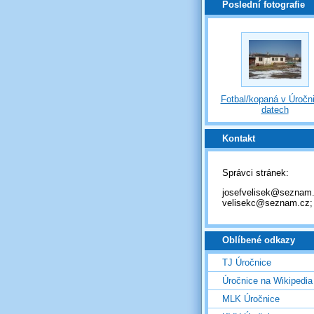
Poslední fotografie
Fotbal/kopaná v Úročni
datech
Kontakt
Správci stránek:
josefvelisek@seznam.
velisekc@seznam.cz;
Oblíbené odkazy
TJ Úročnice
Úročnice na Wikipedia
MLK Úročnice