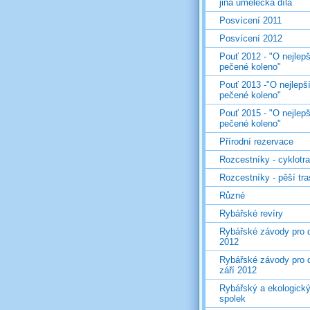
jiná umělecká díla
Posvícení 2011
Posvícení 2012
Pouť 2012 - "O nejlepš
pečené koleno"
Pouť 2013 -"O nejlepš
pečené koleno"
Pouť 2015 - "O nejlepš
pečené koleno"
Přírodní rezervace
Rozcestníky - cyklotr
Rozcestníky - pěší tr
Různé
Rybářské revíry
Rybářské závody pro d
2012
Rybářské závody pro d
září 2012
Rybářský a ekologick
spolek