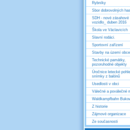
Rybníky
Sbor dobrovolných ha
SDH - nové zásahové
vozidlo_ duben 2016
Škola ve Václavicích
Slavní rodáci.
Sportovní zařízení
Stavby na území obce
Technické památky,
pozoruhodné objekty
Úročnice letecké pohl
snímky z balónů
Usedlosti v obci
Válečné a poválečné 
Waldkampfbahn Buko
Z historie
Zájmové organizace
Ze současnosti