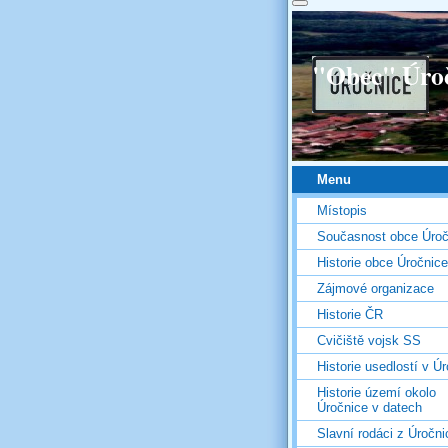
"Obec" Úro
Menu
Místopis
Současnost obce Úroč
Historie obce Úročnice
Zájmové organizace
Historie ČR
Cvičiště vojsk SS
Historie usedlostí v Úr
Historie území okolo
Úročnice v datech
Slavní rodáci z Úročni