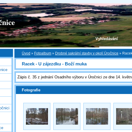
čnice
Vyhledávání
Úvod
»
Fotoalbum
»
Drobné sakrální stavby v okolí Úročnice
»
Racek
Racek - U zájezdku - Boží muka
nice
Zápis č. 35 z jednání Osadního výboru v Úročnici ze dne 14. květ
Fotografie
očnici
ce