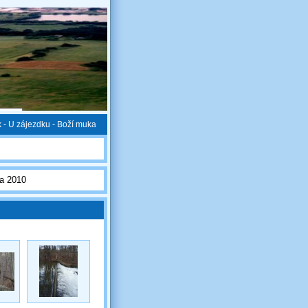
 - U zájezdku - Boží muka
na 2010