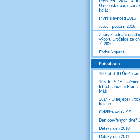
Posvícení 2014 - 4. r
Úročenský posvícens
koláč
Pivní slavnosti 2015
Akce - podzim 2019
Zápis z jednání osadn
výboru Úročnice ze dn
7. 2020
Fotbal/kopaná
Fotoalbum
100 let SDH Úročnice
105. let SDH Úročnice
let od narození Franti
Máši
2014 - O nejlepší úro
koleno
Cvičiště vojsk SS
Den otevřených dveří
Dětský den 2010
Dětský den 2011