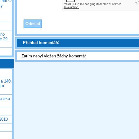
očník O
ký
ího
e 29.
Přehled komentářů
Zatím nebyl vložen žádný komentář
 a 140.
ška
čenské
 2010