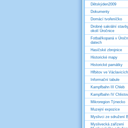
Dětskýden2009
Dokumenty
Domácí tvořeníčko
Drobné sakrální stavb
okolí Úročnice
Fotbal/kopaná v Úročn
datech
Hasičské zbrojnice
Historické mapy
Historické památky
Hřbitov ve Václavicích
Informační tabule
Kampfbahn III Chleb
Kampfbahn IV Chlisto
Mikroregion Týnecko
Muzejní expozice
Myslivci ze sdružení
Myslivecká zařízení