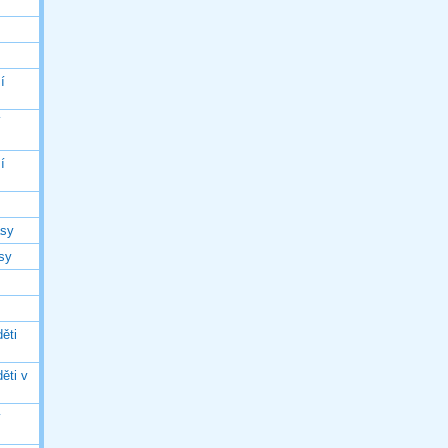
í
í
í
asy
asy
ěti
ěti v
ý