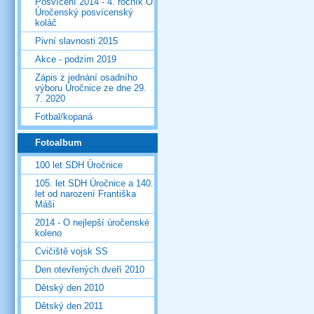
Posvícení 2014 - 4. ročník O
Úročenský posvícenský
koláč
Pivní slavnosti 2015
Akce - podzim 2019
Zápis z jednání osadního
výboru Úročnice ze dne 29.
7. 2020
Fotbal/kopaná
Fotoalbum
100 let SDH Úročnice
105. let SDH Úročnice a 140.
let od narození Františka
Máši
2014 - O nejlepší úročenské
koleno
Cvičiště vojsk SS
Den otevřených dveří 2010
Dětský den 2010
Dětský den 2011