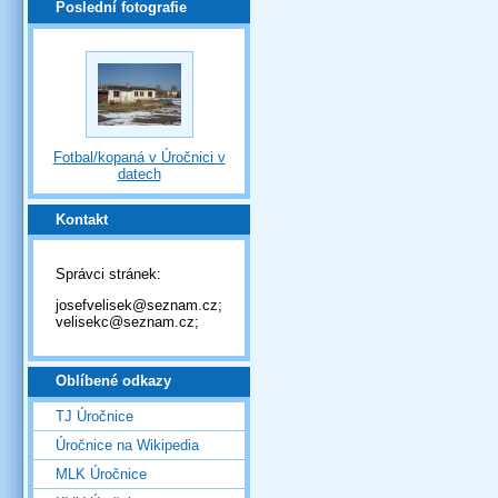
Poslední fotografie
Fotbal/kopaná v Úročnici v
datech
Kontakt
Správci stránek:
josefvelisek@seznam.cz;
velisekc@seznam.cz;
Oblíbené odkazy
TJ Úročnice
Úročnice na Wikipedia
MLK Úročnice