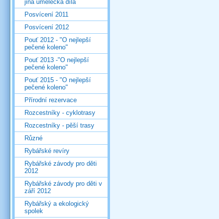
jiná umělecká díla
Posvícení 2011
Posvícení 2012
Pouť 2012 - "O nejlepší
pečené koleno"
Pouť 2013 -"O nejlepší
pečené koleno"
Pouť 2015 - "O nejlepší
pečené koleno"
Přírodní rezervace
Rozcestníky - cyklotrasy
Rozcestníky - pěší trasy
Různé
Rybářské revíry
Rybářské závody pro děti
2012
Rybářské závody pro děti v
září 2012
Rybářský a ekologický
spolek