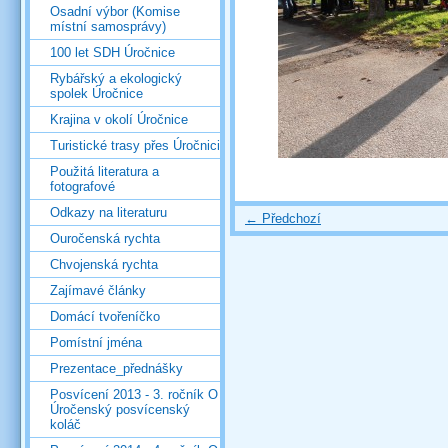
Osadní výbor (Komise
místní samosprávy)
100 let SDH Úročnice
Rybářský a ekologický
spolek Úročnice
Krajina v okolí Úročnice
Turistické trasy přes Úročnici
Použitá literatura a
fotografové
Odkazy na literaturu
← Předchozí
Ouročenská rychta
Chvojenská rychta
Zajímavé články
Domácí tvořeníčko
Pomístní jména
Prezentace_přednášky
Posvícení 2013 - 3. ročník O
Úročenský posvícenský
koláč