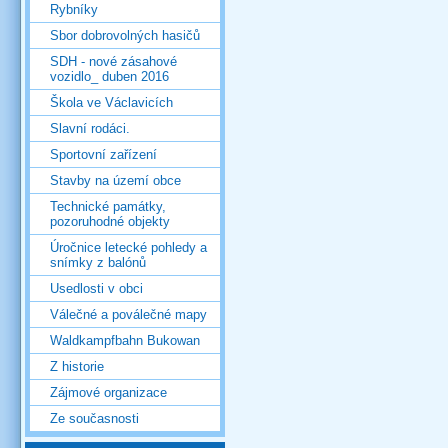
Rybníky
Sbor dobrovolných hasičů
SDH - nové zásahové
vozidlo_ duben 2016
Škola ve Václavicích
Slavní rodáci.
Sportovní zařízení
Stavby na území obce
Technické památky,
pozoruhodné objekty
Úročnice letecké pohledy a
snímky z balónů
Usedlosti v obci
Válečné a poválečné mapy
Waldkampfbahn Bukowan
Z historie
Zájmové organizace
Ze současnosti