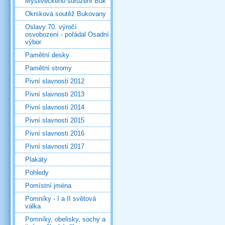
Mysliveckého sdružení Buk
Okrsková soutěž Bukovany
Oslavy 70. výročí
osvobození - pořádal Osadní
výbor
Pamětní desky
Pamětní stromy
Pivní slavnosti 2012
Pivní slavnosti 2013
Pivní slavnosti 2014
Pivní slavnosti 2015
Pivní slavnosti 2016
Pivní slavnosti 2017
Plakáty
Pohledy
Pomístní jména
Pomníky - I a II světová
válka
Pomníky, obelisky, sochy a