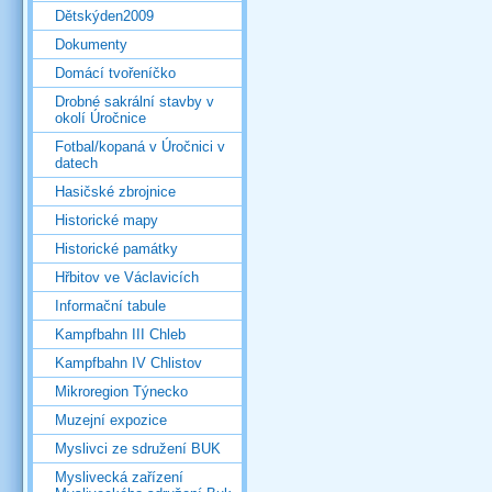
Dětskýden2009
Dokumenty
Domácí tvořeníčko
Drobné sakrální stavby v
okolí Úročnice
Fotbal/kopaná v Úročnici v
datech
Hasičské zbrojnice
Historické mapy
Historické památky
Hřbitov ve Václavicích
Informační tabule
Kampfbahn III Chleb
Kampfbahn IV Chlistov
Mikroregion Týnecko
Muzejní expozice
Myslivci ze sdružení BUK
Myslivecká zařízení