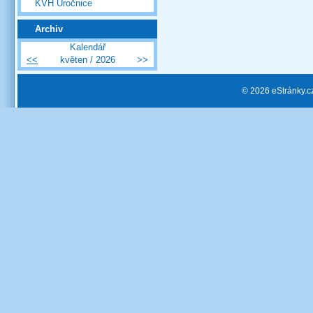
KVH Úročnice
Archiv
Kalendář
<<
květen / 2026
>>
© 2026 eStránky.c