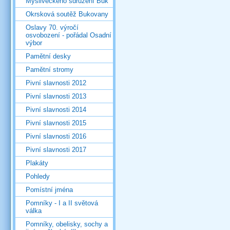
Mysliveckého sdružení Buk
Okrsková soutěž Bukovany
Oslavy 70. výročí
osvobození - pořádal Osadní
výbor
Pamětní desky
Pamětní stromy
Pivní slavnosti 2012
Pivní slavnosti 2013
Pivní slavnosti 2014
Pivní slavnosti 2015
Pivní slavnosti 2016
Pivní slavnosti 2017
Plakáty
Pohledy
Pomístní jména
Pomníky - I a II světová
válka
Pomníky, obelisky, sochy a