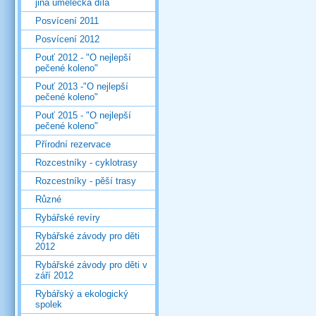
jiná umělecká díla
Posvícení 2011
Posvícení 2012
Pouť 2012 - "O nejlepší
pečené koleno"
Pouť 2013 -"O nejlepší
pečené koleno"
Pouť 2015 - "O nejlepší
pečené koleno"
Přírodní rezervace
Rozcestníky - cyklotrasy
Rozcestníky - pěší trasy
Různé
Rybářské revíry
Rybářské závody pro děti
2012
Rybářské závody pro děti v
září 2012
Rybářský a ekologický
spolek