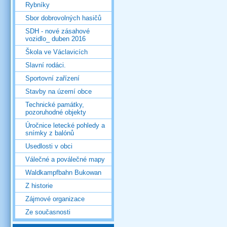
Rybníky
Sbor dobrovolných hasičů
SDH - nové zásahové
vozidlo_ duben 2016
Škola ve Václavicích
Slavní rodáci.
Sportovní zařízení
Stavby na území obce
Technické památky,
pozoruhodné objekty
Úročnice letecké pohledy a
snímky z balónů
Usedlosti v obci
Válečné a poválečné mapy
Waldkampfbahn Bukowan
Z historie
Zájmové organizace
Ze současnosti