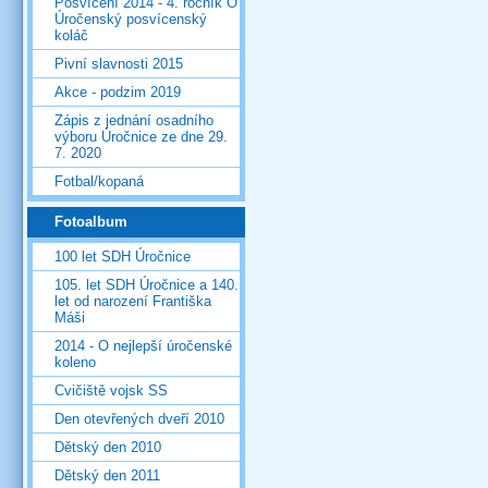
Posvícení 2014 - 4. ročník O
Úročenský posvícenský
koláč
Pivní slavnosti 2015
Akce - podzim 2019
Zápis z jednání osadního
výboru Úročnice ze dne 29.
7. 2020
Fotbal/kopaná
Fotoalbum
100 let SDH Úročnice
105. let SDH Úročnice a 140.
let od narození Františka
Máši
2014 - O nejlepší úročenské
koleno
Cvičiště vojsk SS
Den otevřených dveří 2010
Dětský den 2010
Dětský den 2011