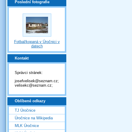
Poslední fotografie
Fotbal/kopaná v Úročnici v
datech
Kontakt
Správci stránek:
josefvelisek@seznam.cz;
velisekc@seznam.cz;
Oblíbené odkazy
TJ Úročnice
Úročnice na Wikipedia
MLK Úročnice