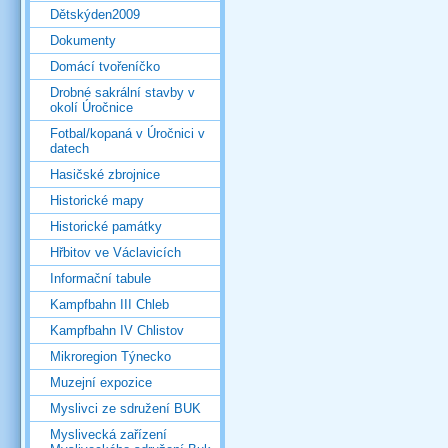
Dětskýden2009
Dokumenty
Domácí tvořeníčko
Drobné sakrální stavby v
okolí Úročnice
Fotbal/kopaná v Úročnici v
datech
Hasičské zbrojnice
Historické mapy
Historické památky
Hřbitov ve Václavicích
Informační tabule
Kampfbahn III Chleb
Kampfbahn IV Chlistov
Mikroregion Týnecko
Muzejní expozice
Myslivci ze sdružení BUK
Myslivecká zařízení