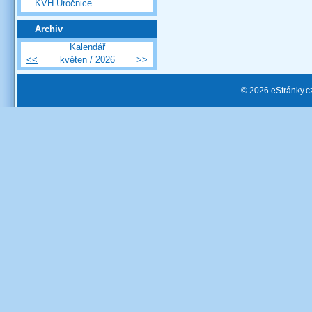
KVH Úročnice
Archiv
Kalendář
<<
květen / 2026
>>
© 2026 eStránky.c