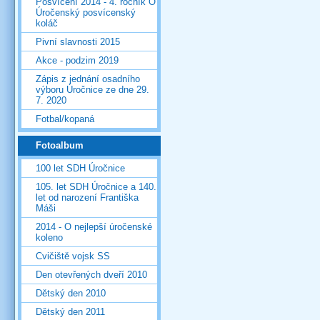
Posvícení 2014 - 4. ročník O
Úročenský posvícenský
koláč
Pivní slavnosti 2015
Akce - podzim 2019
Zápis z jednání osadního
výboru Úročnice ze dne 29.
7. 2020
Fotbal/kopaná
Fotoalbum
100 let SDH Úročnice
105. let SDH Úročnice a 140.
let od narození Františka
Máši
2014 - O nejlepší úročenské
koleno
Cvičiště vojsk SS
Den otevřených dveří 2010
Dětský den 2010
Dětský den 2011