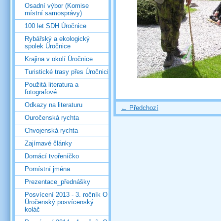
Osadní výbor (Komise
místní samosprávy)
100 let SDH Úročnice
Rybářský a ekologický
spolek Úročnice
Krajina v okolí Úročnice
Turistické trasy přes Úročnici
Použitá literatura a
fotografové
Odkazy na literaturu
← Předchozí
Ouročenská rychta
Chvojenská rychta
Zajímavé články
Domácí tvořeníčko
Pomístní jména
Prezentace_přednášky
Posvícení 2013 - 3. ročník O
Úročenský posvícenský
koláč