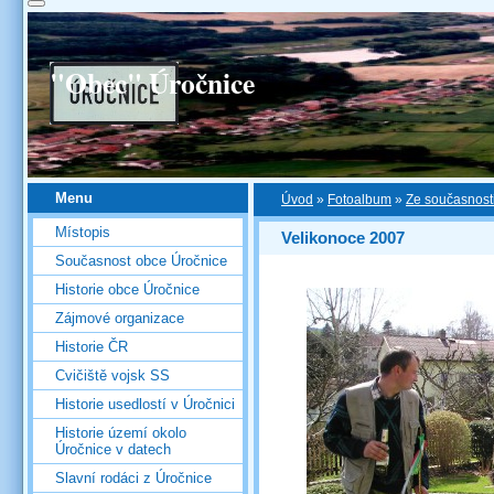
"Obec" Úročnice
Menu
Úvod
»
Fotoalbum
»
Ze současnost
Místopis
Velikonoce 2007
Současnost obce Úročnice
Historie obce Úročnice
Zájmové organizace
Historie ČR
Cvičiště vojsk SS
Historie usedlostí v Úročnici
Historie území okolo
Úročnice v datech
Slavní rodáci z Úročnice