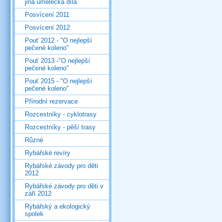
jiná umělecká díla
Posvícení 2011
Posvícení 2012
Pouť 2012 - "O nejlepší
pečené koleno"
Pouť 2013 -"O nejlepší
pečené koleno"
Pouť 2015 - "O nejlepší
pečené koleno"
Přírodní rezervace
Rozcestníky - cyklotrasy
Rozcestníky - pěší trasy
Různé
Rybářské revíry
Rybářské závody pro děti
2012
Rybářské závody pro děti v
září 2012
Rybářský a ekologický
spolek