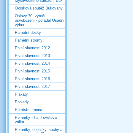
Mysliveckého sdružení Buk
Okrsková soutěž Bukovany
Oslavy 70. výročí
osvobození - pořádal Osadní
výbor
Pamětní desky
Pamětní stromy
Pivní slavnosti 2012
Pivní slavnosti 2013
Pivní slavnosti 2014
Pivní slavnosti 2015
Pivní slavnosti 2016
Pivní slavnosti 2017
Plakáty
Pohledy
Pomístní jména
Pomníky - I a II světová
válka
Pomníky, obelisky, sochy a