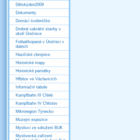
Dětskýden2009
Dokumenty
Domácí tvořeníčko
Drobné sakrální stavby v
okolí Úročnice
Fotbal/kopaná v Úročnici v
datech
Hasičské zbrojnice
Historické mapy
Historické památky
Hřbitov ve Václavicích
Informační tabule
Kampfbahn III Chleb
Kampfbahn IV Chlistov
Mikroregion Týnecko
Muzejní expozice
Myslivci ze sdružení BUK
Myslivecká zařízení