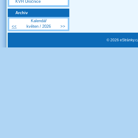
KVH Úročnice
Archiv
Kalendář
<<
květen / 2026
>>
© 2026 eStránky.c