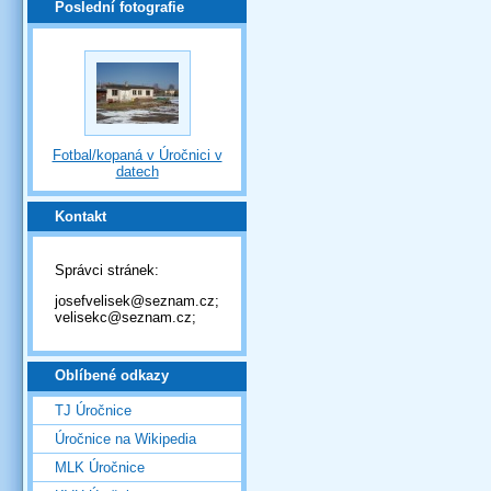
Poslední fotografie
Fotbal/kopaná v Úročnici v
datech
Kontakt
Správci stránek:
josefvelisek@seznam.cz;
velisekc@seznam.cz;
Oblíbené odkazy
TJ Úročnice
Úročnice na Wikipedia
MLK Úročnice