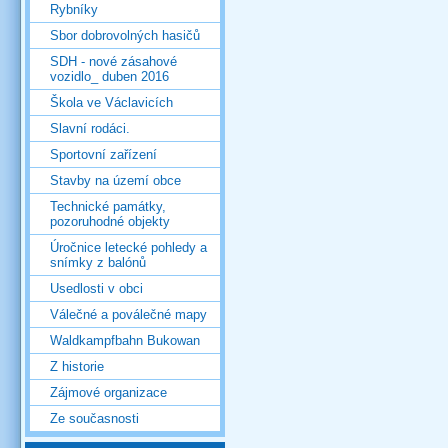
Rybníky
Sbor dobrovolných hasičů
SDH - nové zásahové
vozidlo_ duben 2016
Škola ve Václavicích
Slavní rodáci.
Sportovní zařízení
Stavby na území obce
Technické památky,
pozoruhodné objekty
Úročnice letecké pohledy a
snímky z balónů
Usedlosti v obci
Válečné a poválečné mapy
Waldkampfbahn Bukowan
Z historie
Zájmové organizace
Ze současnosti