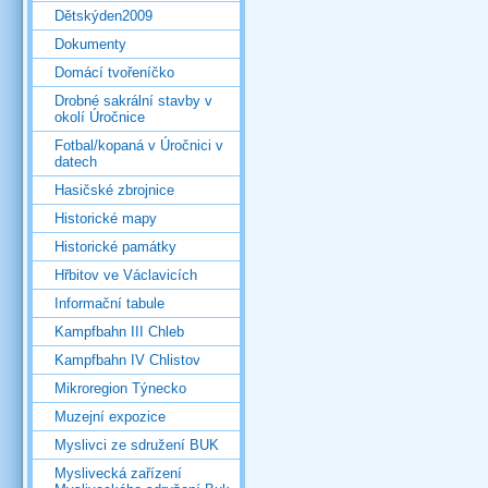
Dětskýden2009
Dokumenty
Domácí tvořeníčko
Drobné sakrální stavby v
okolí Úročnice
Fotbal/kopaná v Úročnici v
datech
Hasičské zbrojnice
Historické mapy
Historické památky
Hřbitov ve Václavicích
Informační tabule
Kampfbahn III Chleb
Kampfbahn IV Chlistov
Mikroregion Týnecko
Muzejní expozice
Myslivci ze sdružení BUK
Myslivecká zařízení