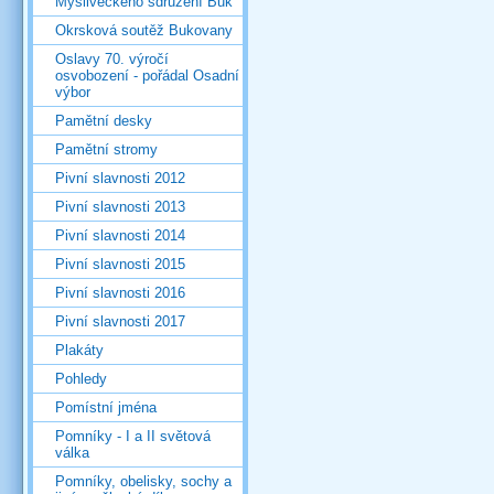
Mysliveckého sdružení Buk
Okrsková soutěž Bukovany
Oslavy 70. výročí
osvobození - pořádal Osadní
výbor
Pamětní desky
Pamětní stromy
Pivní slavnosti 2012
Pivní slavnosti 2013
Pivní slavnosti 2014
Pivní slavnosti 2015
Pivní slavnosti 2016
Pivní slavnosti 2017
Plakáty
Pohledy
Pomístní jména
Pomníky - I a II světová
válka
Pomníky, obelisky, sochy a