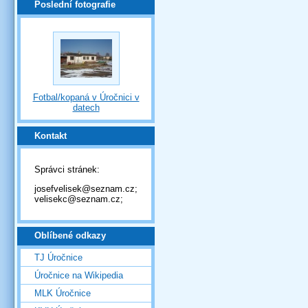
Poslední fotografie
Fotbal/kopaná v Úročnici v
datech
Kontakt
Správci stránek:
josefvelisek@seznam.cz;
velisekc@seznam.cz;
Oblíbené odkazy
TJ Úročnice
Úročnice na Wikipedia
MLK Úročnice