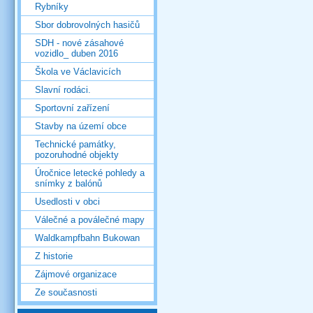
Rybníky
Sbor dobrovolných hasičů
SDH - nové zásahové
vozidlo_ duben 2016
Škola ve Václavicích
Slavní rodáci.
Sportovní zařízení
Stavby na území obce
Technické památky,
pozoruhodné objekty
Úročnice letecké pohledy a
snímky z balónů
Usedlosti v obci
Válečné a poválečné mapy
Waldkampfbahn Bukowan
Z historie
Zájmové organizace
Ze současnosti