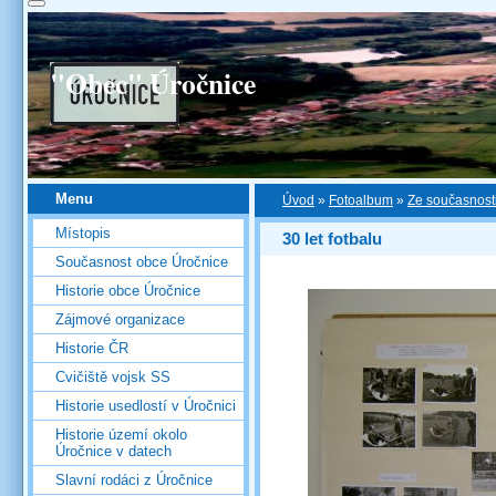
"Obec" Úročnice
Menu
Úvod
»
Fotoalbum
»
Ze současnost
Místopis
30 let fotbalu
Současnost obce Úročnice
Historie obce Úročnice
Zájmové organizace
Historie ČR
Cvičiště vojsk SS
Historie usedlostí v Úročnici
Historie území okolo
Úročnice v datech
Slavní rodáci z Úročnice