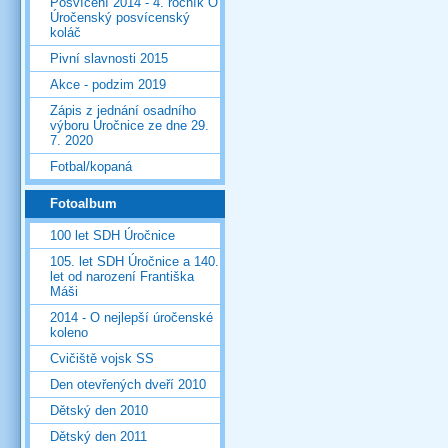
Posvícení 2014 - 4. ročník O
Úročenský posvícenský
koláč
Pivní slavnosti 2015
Akce - podzim 2019
Zápis z jednání osadního
výboru Úročnice ze dne 29.
7. 2020
Fotbal/kopaná
Fotoalbum
100 let SDH Úročnice
105. let SDH Úročnice a 140.
let od narození Františka
Máši
2014 - O nejlepší úročenské
koleno
Cvičiště vojsk SS
Den otevřených dveří 2010
Dětský den 2010
Dětský den 2011