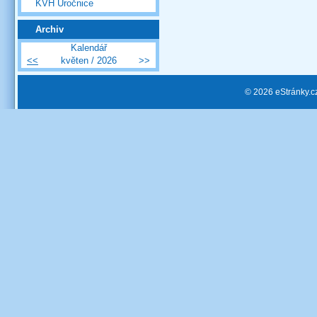
KVH Úročnice
Archiv
Kalendář
<<
květen / 2026
>>
© 2026 eStránky.c