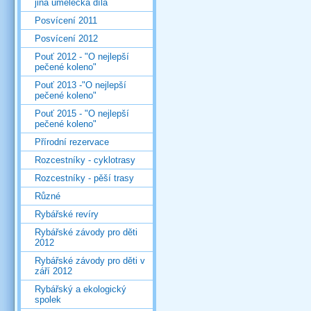
jiná umělecká díla
Posvícení 2011
Posvícení 2012
Pouť 2012 - "O nejlepší
pečené koleno"
Pouť 2013 -"O nejlepší
pečené koleno"
Pouť 2015 - "O nejlepší
pečené koleno"
Přírodní rezervace
Rozcestníky - cyklotrasy
Rozcestníky - pěší trasy
Různé
Rybářské revíry
Rybářské závody pro děti
2012
Rybářské závody pro děti v
září 2012
Rybářský a ekologický
spolek