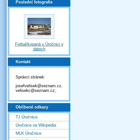
Poslední fotografie
Fotbal/kopaná v Úročnici v
datech
Kontakt
Správci stránek:
josefvelisek@seznam.cz;
velisekc@seznam.cz;
Oblíbené odkazy
TJ Úročnice
Úročnice na Wikipedia
MLK Úročnice