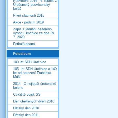
Posvícení 2014 - 4. ročník O
Úročenský posvícenský
koláč
Pivní slavnosti 2015
Akce - podzim 2019
Zápis z jednání osadního
výboru Úročnice ze dne 29.
7. 2020
Fotbal/kopaná
Fotoalbum
100 let SDH Úročnice
105. let SDH Úročnice a 140.
let od narození Františka
Máši
2014 - O nejlepší úročenské
koleno
Cvičiště vojsk SS
Den otevřených dveří 2010
Dětský den 2010
Dětský den 2011