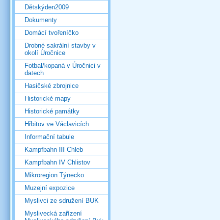
Dětskýden2009
Dokumenty
Domácí tvořeníčko
Drobné sakrální stavby v
okolí Úročnice
Fotbal/kopaná v Úročnici v
datech
Hasičské zbrojnice
Historické mapy
Historické památky
Hřbitov ve Václavicích
Informační tabule
Kampfbahn III Chleb
Kampfbahn IV Chlistov
Mikroregion Týnecko
Muzejní expozice
Myslivci ze sdružení BUK
Myslivecká zařízení