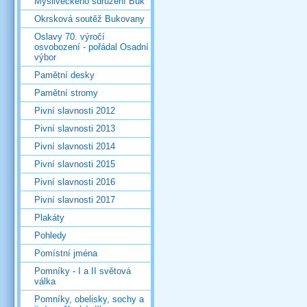
Mysliveckého sdružení Buk
Okrsková soutěž Bukovany
Oslavy 70. výročí
osvobození - pořádal Osadní
výbor
Pamětní desky
Pamětní stromy
Pivní slavnosti 2012
Pivní slavnosti 2013
Pivní slavnosti 2014
Pivní slavnosti 2015
Pivní slavnosti 2016
Pivní slavnosti 2017
Plakáty
Pohledy
Pomístní jména
Pomníky - I a II světová
válka
Pomníky, obelisky, sochy a