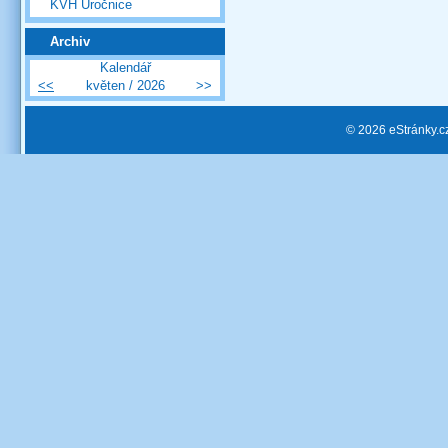
KVH Úročnice
Archiv
Kalendář
<<
květen / 2026
>>
© 2026 eStránky.c