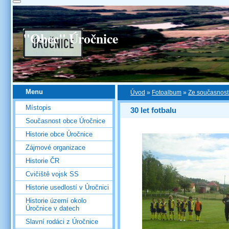
"Obec" Úročnice
Menu
Úvod
»
Fotoalbum
»
Ze současnost
Místopis
30 let fotbalu
Současnost obce Úročnice
Historie obce Úročnice
Zájmové organizace
Historie ČR
Cvičiště vojsk SS
Historie usedlostí v Úročnici
Historie území okolo
Úročnice v datech
Slavní rodáci z Úročnice