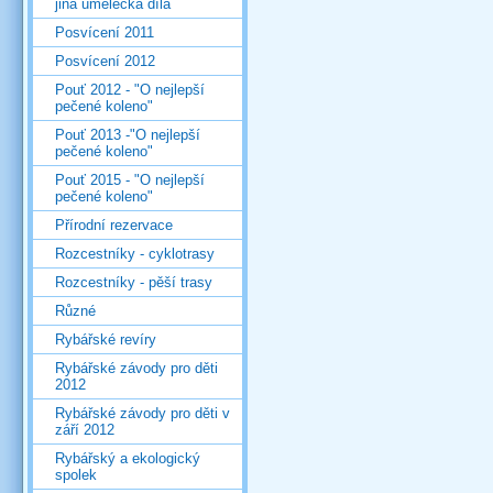
jiná umělecká díla
Posvícení 2011
Posvícení 2012
Pouť 2012 - "O nejlepší
pečené koleno"
Pouť 2013 -"O nejlepší
pečené koleno"
Pouť 2015 - "O nejlepší
pečené koleno"
Přírodní rezervace
Rozcestníky - cyklotrasy
Rozcestníky - pěší trasy
Různé
Rybářské revíry
Rybářské závody pro děti
2012
Rybářské závody pro děti v
září 2012
Rybářský a ekologický
spolek