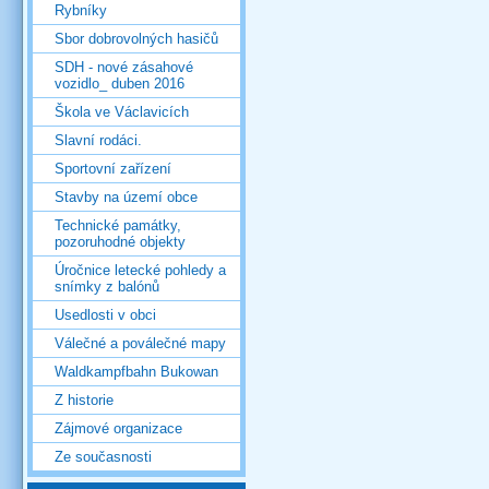
Rybníky
Sbor dobrovolných hasičů
SDH - nové zásahové
vozidlo_ duben 2016
Škola ve Václavicích
Slavní rodáci.
Sportovní zařízení
Stavby na území obce
Technické památky,
pozoruhodné objekty
Úročnice letecké pohledy a
snímky z balónů
Usedlosti v obci
Válečné a poválečné mapy
Waldkampfbahn Bukowan
Z historie
Zájmové organizace
Ze současnosti