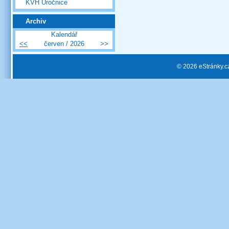
KVH Úročnice
Archiv
Kalendář
<<
červen / 2026
>>
© 2026 eStránky.c