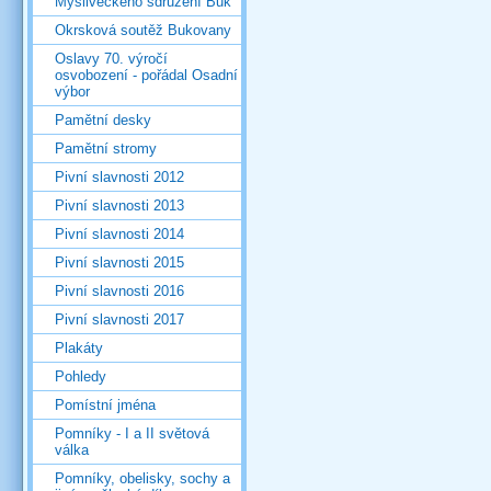
Mysliveckého sdružení Buk
Okrsková soutěž Bukovany
Oslavy 70. výročí
osvobození - pořádal Osadní
výbor
Pamětní desky
Pamětní stromy
Pivní slavnosti 2012
Pivní slavnosti 2013
Pivní slavnosti 2014
Pivní slavnosti 2015
Pivní slavnosti 2016
Pivní slavnosti 2017
Plakáty
Pohledy
Pomístní jména
Pomníky - I a II světová
válka
Pomníky, obelisky, sochy a