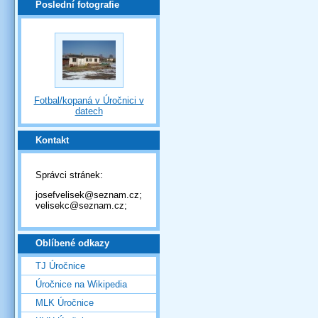
Poslední fotografie
Fotbal/kopaná v Úročnici v
datech
Kontakt
Správci stránek:
josefvelisek@seznam.cz;
velisekc@seznam.cz;
Oblíbené odkazy
TJ Úročnice
Úročnice na Wikipedia
MLK Úročnice