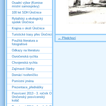
Osadní výbor (Komise
místní samosprávy)
100 let SDH Úročnice
Rybářský a ekologický
spolek Úročnice
Krajina v okolí Úročnice
Turistické trasy přes Úročnici
← Předchozí
Použitá literatura a
fotografové
Odkazy na literaturu
Ouročenská rychta
Chvojenská rychta
Zajímavé články
Domácí tvořeníčko
Pomístní jména
Prezentace_přednášky
Posvícení 2013 - 3. ročník O
Úročenský posvícenský
koláč