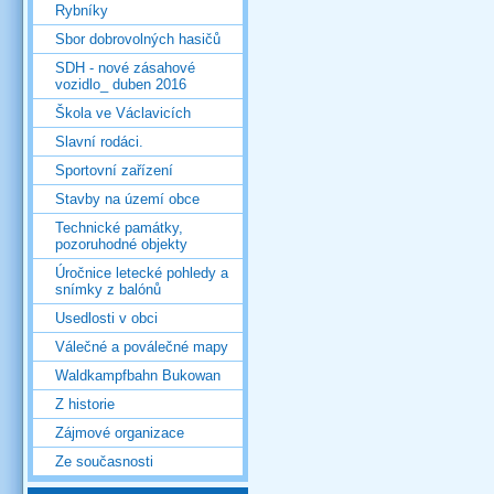
Rybníky
Sbor dobrovolných hasičů
SDH - nové zásahové
vozidlo_ duben 2016
Škola ve Václavicích
Slavní rodáci.
Sportovní zařízení
Stavby na území obce
Technické památky,
pozoruhodné objekty
Úročnice letecké pohledy a
snímky z balónů
Usedlosti v obci
Válečné a poválečné mapy
Waldkampfbahn Bukowan
Z historie
Zájmové organizace
Ze současnosti