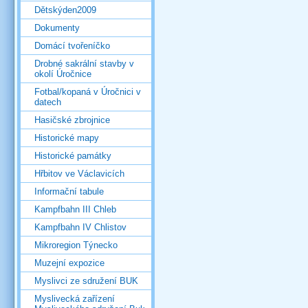
Dětskýden2009
Dokumenty
Domácí tvořeníčko
Drobné sakrální stavby v
okolí Úročnice
Fotbal/kopaná v Úročnici v
datech
Hasičské zbrojnice
Historické mapy
Historické památky
Hřbitov ve Václavicích
Informační tabule
Kampfbahn III Chleb
Kampfbahn IV Chlistov
Mikroregion Týnecko
Muzejní expozice
Myslivci ze sdružení BUK
Myslivecká zařízení