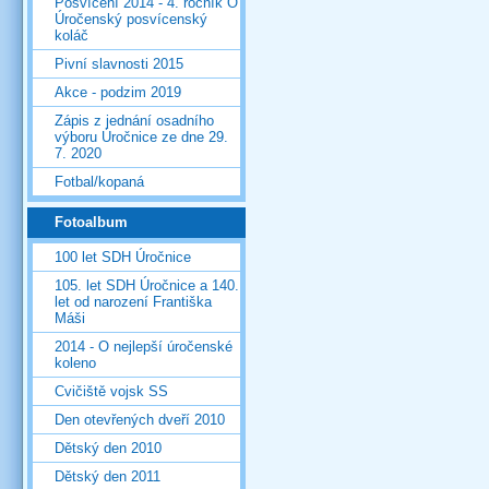
Posvícení 2014 - 4. ročník O
Úročenský posvícenský
koláč
Pivní slavnosti 2015
Akce - podzim 2019
Zápis z jednání osadního
výboru Úročnice ze dne 29.
7. 2020
Fotbal/kopaná
Fotoalbum
100 let SDH Úročnice
105. let SDH Úročnice a 140.
let od narození Františka
Máši
2014 - O nejlepší úročenské
koleno
Cvičiště vojsk SS
Den otevřených dveří 2010
Dětský den 2010
Dětský den 2011