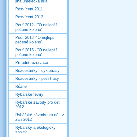
jiná umělecká díla
Posvícení 2011
Posvícení 2012
Pouť 2012 - "O nejlepší
pečené koleno"
Pouť 2013 -"O nejlepší
pečené koleno"
Pouť 2015 - "O nejlepší
pečené koleno"
Přírodní rezervace
Rozcestníky - cyklotrasy
Rozcestníky - pěší trasy
Různé
Rybářské revíry
Rybářské závody pro děti
2012
Rybářské závody pro děti v
září 2012
Rybářský a ekologický
spolek