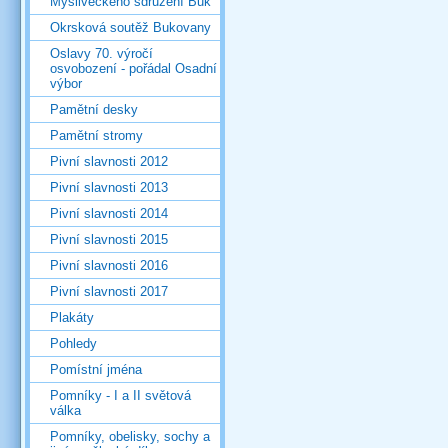
Mysliveckého sdružení Buk
Okrsková soutěž Bukovany
Oslavy 70. výročí
osvobození - pořádal Osadní
výbor
Pamětní desky
Pamětní stromy
Pivní slavnosti 2012
Pivní slavnosti 2013
Pivní slavnosti 2014
Pivní slavnosti 2015
Pivní slavnosti 2016
Pivní slavnosti 2017
Plakáty
Pohledy
Pomístní jména
Pomníky - I a II světová
válka
Pomníky, obelisky, sochy a