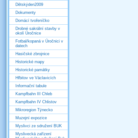
Dětskýden2009
Dokumenty
Domácí tvořeníčko
Drobné sakrální stavby v
okolí Úročnice
Fotbal/kopaná v Úročnici v
datech
Hasičské zbrojnice
Historické mapy
Historické památky
Hřbitov ve Václavicích
Informační tabule
Kampfbahn III Chleb
Kampfbahn IV Chlistov
Mikroregion Týnecko
Muzejní expozice
Myslivci ze sdružení BUK
Myslivecká zařízení