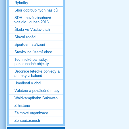
Rybníky
Sbor dobrovolných hasičů
SDH - nové zásahové
vozidlo_ duben 2016
Škola ve Václavicích
Slavní rodáci.
Sportovní zařízení
Stavby na území obce
Technické památky,
pozoruhodné objekty
Úročnice letecké pohledy a
snímky z balónů
Usedlosti v obci
Válečné a poválečné mapy
Waldkampfbahn Bukowan
Z historie
Zájmové organizace
Ze současnosti