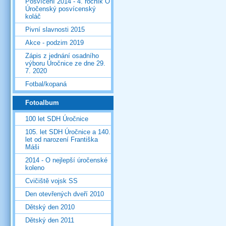
Posvícení 2014 - 4. ročník O
Úročenský posvícenský
koláč
Pivní slavnosti 2015
Akce - podzim 2019
Zápis z jednání osadního
výboru Úročnice ze dne 29.
7. 2020
Fotbal/kopaná
Fotoalbum
100 let SDH Úročnice
105. let SDH Úročnice a 140.
let od narození Františka
Máši
2014 - O nejlepší úročenské
koleno
Cvičiště vojsk SS
Den otevřených dveří 2010
Dětský den 2010
Dětský den 2011