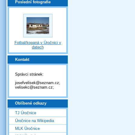
Poslední fotografie
Fotbal/kopaná v Úročnici v
datech
Kontakt
Správci stránek:
josefvelisek@seznam.cz;
velisekc@seznam.cz;
Oblíbené odkazy
TJ Úročnice
Úročnice na Wikipedia
MLK Úročnice