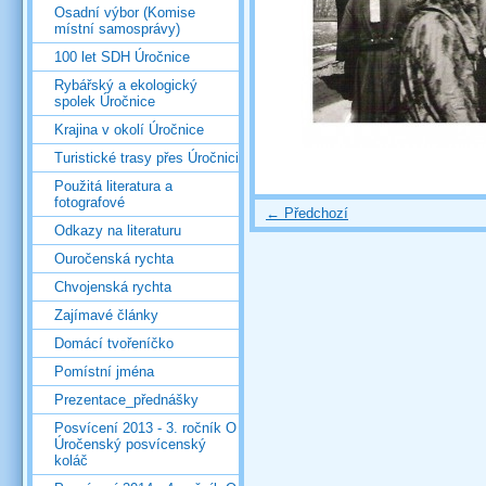
Osadní výbor (Komise
místní samosprávy)
100 let SDH Úročnice
Rybářský a ekologický
spolek Úročnice
Krajina v okolí Úročnice
Turistické trasy přes Úročnici
Použitá literatura a
fotografové
← Předchozí
Odkazy na literaturu
Ouročenská rychta
Chvojenská rychta
Zajímavé články
Domácí tvořeníčko
Pomístní jména
Prezentace_přednášky
Posvícení 2013 - 3. ročník O
Úročenský posvícenský
koláč