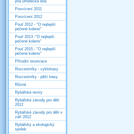
jiná umělecká díla
Posvícení 2011
Posvícení 2012
Pouť 2012 - "O nejlepší
pečené koleno"
Pouť 2013 -"O nejlepší
pečené koleno"
Pouť 2015 - "O nejlepší
pečené koleno"
Přírodní rezervace
Rozcestníky - cyklotrasy
Rozcestníky - pěší trasy
Různé
Rybářské revíry
Rybářské závody pro děti
2012
Rybářské závody pro děti v
září 2012
Rybářský a ekologický
spolek