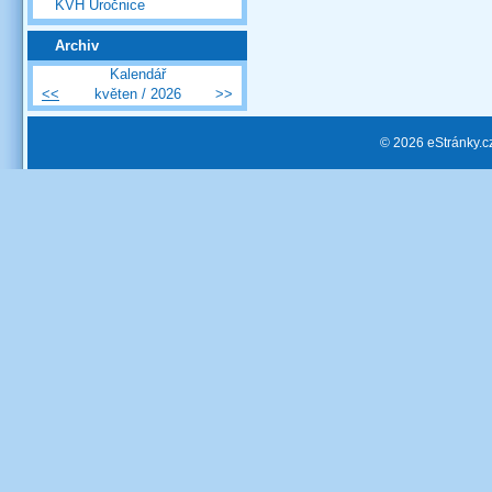
KVH Úročnice
Archiv
Kalendář
<<
květen / 2026
>>
© 2026 eStránky.c