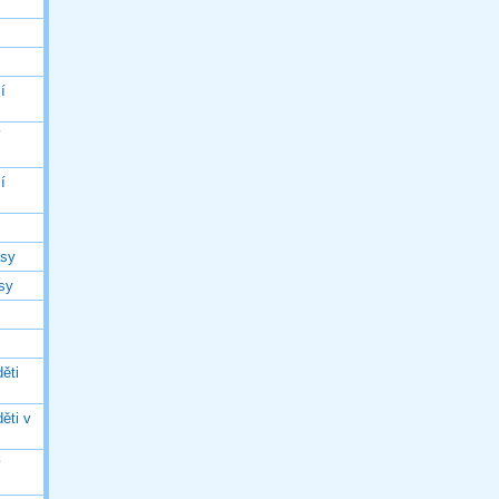
í
í
í
asy
asy
ěti
ěti v
ý