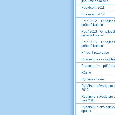
jiná umělecká díla
Posvícení 2011
Posvícení 2012
Pouť 2012 - "O nejlepš
pečené koleno"
Pouť 2013 -"O nejlepš
pečené koleno"
Pouť 2015 - "O nejlepš
pečené koleno"
Přírodní rezervace
Rozcestníky - cyklotr
Rozcestníky - pěší tr
Různé
Rybářské revíry
Rybářské závody pro d
2012
Rybářské závody pro d
září 2012
Rybářský a ekologick
spolek