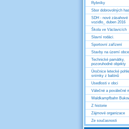
Rybníky
Sbor dobrovolných ha
SDH - nové zásahové
vozidlo_ duben 2016
Škola ve Václavicích
Slavní rodáci.
Sportovní zařízení
Stavby na území obce
Technické památky,
pozoruhodné objekty
Úročnice letecké pohl
snímky z balónů
Usedlosti v obci
Válečné a poválečné 
Waldkampfbahn Buko
Z historie
Zájmové organizace
Ze současnosti