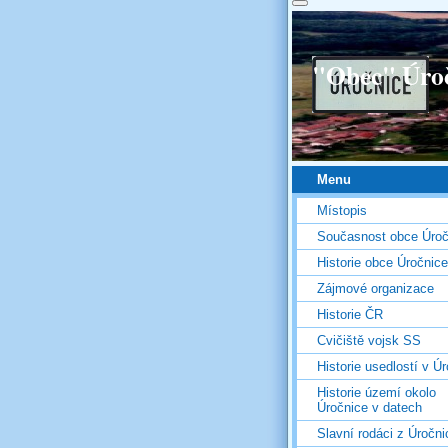
"Obec" Úro
Menu
Místopis
Současnost obce Úroč
Historie obce Úročnice
Zájmové organizace
Historie ČR
Cvičiště vojsk SS
Historie usedlostí v Úr
Historie území okolo
Úročnice v datech
Slavní rodáci z Úročni