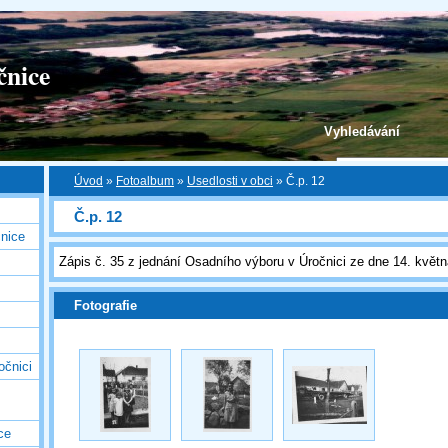
čnice
Vyhledávání
Úvod
»
Fotoalbum
»
Usedlosti v obci
»
Č.p. 12
Č.p. 12
nice
Zápis č. 35 z jednání Osadního výboru v Úročnici ze dne 14. květ
Fotografie
očnici
ce