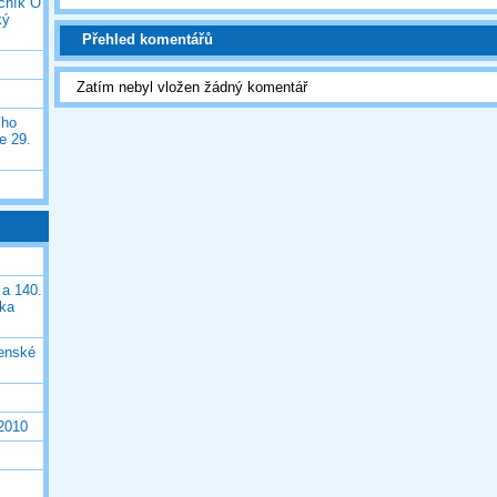
očník O
ký
Přehled komentářů
Zatím nebyl vložen žádný komentář
ího
e 29.
 a 140.
ška
čenské
 2010