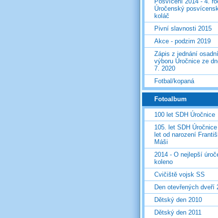
Posvícení 2014 - 4. r
Úročenský posvícens
koláč
Pivní slavnosti 2015
Akce - podzim 2019
Zápis z jednání osadn
výboru Úročnice ze dn
7. 2020
Fotbal/kopaná
Fotoalbum
100 let SDH Úročnice
105. let SDH Úročnice
let od narození Franti
Máši
2014 - O nejlepší úro
koleno
Cvičiště vojsk SS
Den otevřených dveří
Dětský den 2010
Dětský den 2011