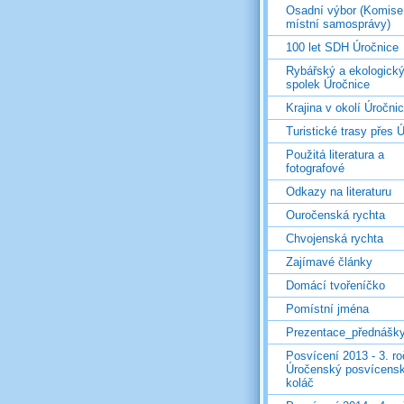
Osadní výbor (Komise
místní samosprávy)
100 let SDH Úročnice
Rybářský a ekologick
spolek Úročnice
Krajina v okolí Úročni
Turistické trasy přes Ú
Použitá literatura a
fotografové
Odkazy na literaturu
Ouročenská rychta
Chvojenská rychta
Zajímavé články
Domácí tvořeníčko
Pomístní jména
Prezentace_přednášk
Posvícení 2013 - 3. r
Úročenský posvícens
koláč