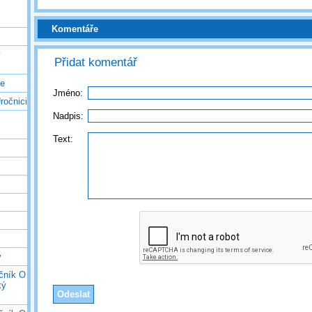
Komentáře
ý
Přidat komentář
ce
Jméno:
ročnici
Nadpis:
Text:
y
očník O
ký