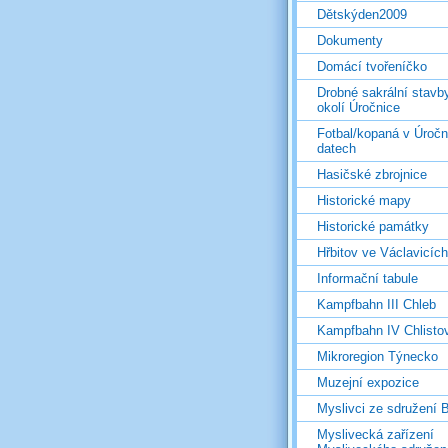
Dětskýden2009
Dokumenty
Domácí tvořeníčko
Drobné sakrální stavb
okolí Úročnice
Fotbal/kopaná v Úročn
datech
Hasičské zbrojnice
Historické mapy
Historické památky
Hřbitov ve Václavicích
Informační tabule
Kampfbahn III Chleb
Kampfbahn IV Chlisto
Mikroregion Týnecko
Muzejní expozice
Myslivci ze sdružení
Myslivecká zařízení