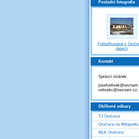
Poslední fotografie
Fotbal/kopaná v Úročni
datech
Kontakt
Správci stránek:
josefvelisek@seznam.
velisekc@seznam.cz;
Oblíbené odkazy
TJ Úročnice
Úročnice na Wikipedia
MLK Úročnice