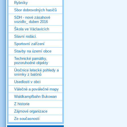
Rybníky
Sbor dobrovolných hasičů
SDH - nové zásahové
vozidlo_ duben 2016
Škola ve Václavicích
Slavní rodáci.
Sportovní zařízení
Stavby na území obce
Technické památky,
pozoruhodné objekty
Úročnice letecké pohledy a
snímky z balónů
Usedlosti v obci
Válečné a poválečné mapy
Waldkampfbahn Bukowan
Z historie
Zájmové organizace
Ze současnosti