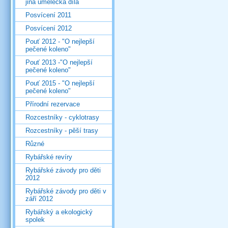
jiná umělecká díla
Posvícení 2011
Posvícení 2012
Pouť 2012 - "O nejlepší
pečené koleno"
Pouť 2013 -"O nejlepší
pečené koleno"
Pouť 2015 - "O nejlepší
pečené koleno"
Přírodní rezervace
Rozcestníky - cyklotrasy
Rozcestníky - pěší trasy
Různé
Rybářské revíry
Rybářské závody pro děti
2012
Rybářské závody pro děti v
září 2012
Rybářský a ekologický
spolek