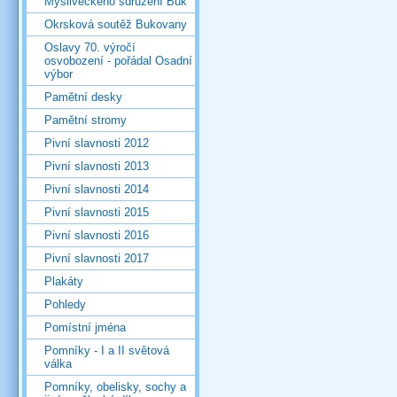
Mysliveckého sdružení Buk
Okrsková soutěž Bukovany
Oslavy 70. výročí
osvobození - pořádal Osadní
výbor
Pamětní desky
Pamětní stromy
Pivní slavnosti 2012
Pivní slavnosti 2013
Pivní slavnosti 2014
Pivní slavnosti 2015
Pivní slavnosti 2016
Pivní slavnosti 2017
Plakáty
Pohledy
Pomístní jména
Pomníky - I a II světová
válka
Pomníky, obelisky, sochy a