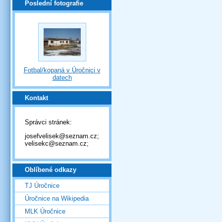
Poslední fotografie
Fotbal/kopaná v Úročnici v
datech
Kontakt
Správci stránek:
josefvelisek@seznam.cz;
velisekc@seznam.cz;
Oblíbené odkazy
TJ Úročnice
Úročnice na Wikipedia
MLK Úročnice