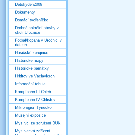
Dětskýden2009
Dokumenty
Domácí tvořeníčko
Drobné sakrální stavby v
okolí Úročnice
Fotbal/kopaná v Úročnici v
datech
Hasičské zbrojnice
Historické mapy
Historické památky
Hřbitov ve Václavicích
Informační tabule
Kampfbahn III Chleb
Kampfbahn IV Chlistov
Mikroregion Týnecko
Muzejní expozice
Myslivci ze sdružení BUK
Myslivecká zařízení