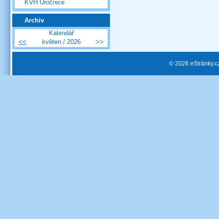
KVH Úročnice
Archiv
Kalendář
<<
květen / 2026
>>
© 2026 eStránky.c