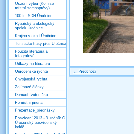
Osadní výbor (Komise
místní samosprávy)
100 let SDH Úročnice
Rybářský a ekologický
spolek Úročnice
Krajina v okolí Úročnice
Turistické trasy přes Úročnici
Použitá literatura a
fotografové
Odkazy na literaturu
← Předchozí
Ouročenská rychta
Chvojenská rychta
Zajímavé články
Domácí tvořeníčko
Pomístní jména
Prezentace_přednášky
Posvícení 2013 - 3. ročník O
Úročenský posvícenský
koláč