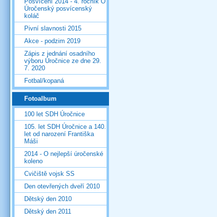
Posvícení 2014 - 4. ročník O
Úročenský posvícenský
koláč
Pivní slavnosti 2015
Akce - podzim 2019
Zápis z jednání osadního
výboru Úročnice ze dne 29.
7. 2020
Fotbal/kopaná
Fotoalbum
100 let SDH Úročnice
105. let SDH Úročnice a 140.
let od narození Františka
Máši
2014 - O nejlepší úročenské
koleno
Cvičiště vojsk SS
Den otevřených dveří 2010
Dětský den 2010
Dětský den 2011