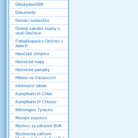
Dětskýden2009
Dokumenty
Domácí tvořeníčko
Drobné sakrální stavby v
okolí Úročnice
Fotbal/kopaná v Úročnici v
datech
Hasičské zbrojnice
Historické mapy
Historické památky
Hřbitov ve Václavicích
Informační tabule
Kampfbahn III Chleb
Kampfbahn IV Chlistov
Mikroregion Týnecko
Muzejní expozice
Myslivci ze sdružení BUK
Myslivecká zařízení