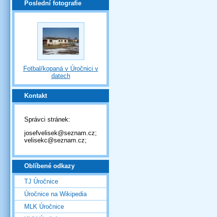
Poslední fotografie
Fotbal/kopaná v Úročnici v
datech
Kontakt
Správci stránek:
josefvelisek@seznam.cz;
velisekc@seznam.cz;
Oblíbené odkazy
TJ Úročnice
Úročnice na Wikipedia
MLK Úročnice