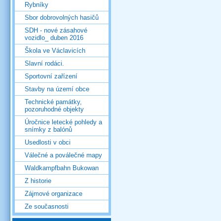
Rybníky
Sbor dobrovolných hasičů
SDH - nové zásahové
vozidlo_ duben 2016
Škola ve Václavicích
Slavní rodáci.
Sportovní zařízení
Stavby na území obce
Technické památky,
pozoruhodné objekty
Úročnice letecké pohledy a
snímky z balónů
Usedlosti v obci
Válečné a poválečné mapy
Waldkampfbahn Bukowan
Z historie
Zájmové organizace
Ze současnosti