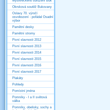
Mysliveckého sdružení Buk
Okrsková soutěž Bukovany
Oslavy 70. výročí
osvobození - pořádal Osadní
výbor
Pamětní desky
Pamětní stromy
Pivní slavnosti 2012
Pivní slavnosti 2013
Pivní slavnosti 2014
Pivní slavnosti 2015
Pivní slavnosti 2016
Pivní slavnosti 2017
Plakáty
Pohledy
Pomístní jména
Pomníky - I a II světová
válka
Pomníky, obelisky, sochy a