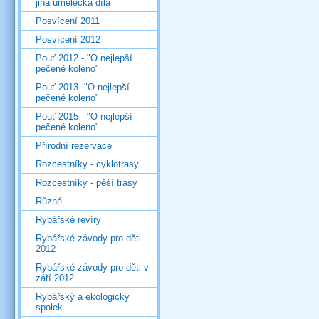
jiná umělecká díla
Posvícení 2011
Posvícení 2012
Pouť 2012 - "O nejlepší
pečené koleno"
Pouť 2013 -"O nejlepší
pečené koleno"
Pouť 2015 - "O nejlepší
pečené koleno"
Přírodní rezervace
Rozcestníky - cyklotrasy
Rozcestníky - pěší trasy
Různé
Rybářské revíry
Rybářské závody pro děti
2012
Rybářské závody pro děti v
září 2012
Rybářský a ekologický
spolek