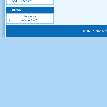
KVH Úročnice
Archiv
Kalendář
<<
květen / 2026
>>
© 2026 eStránky.c