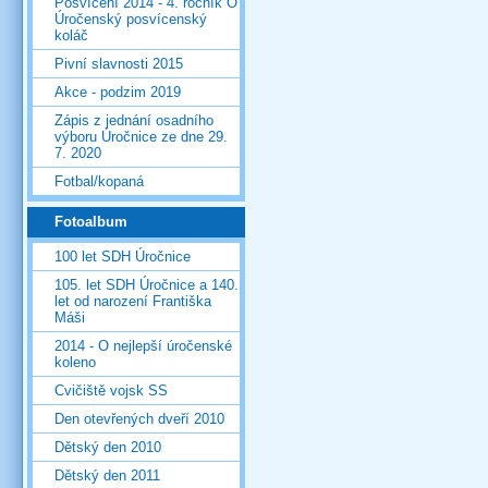
Posvícení 2014 - 4. ročník O
Úročenský posvícenský
koláč
Pivní slavnosti 2015
Akce - podzim 2019
Zápis z jednání osadního
výboru Úročnice ze dne 29.
7. 2020
Fotbal/kopaná
Fotoalbum
100 let SDH Úročnice
105. let SDH Úročnice a 140.
let od narození Františka
Máši
2014 - O nejlepší úročenské
koleno
Cvičiště vojsk SS
Den otevřených dveří 2010
Dětský den 2010
Dětský den 2011