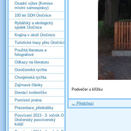
Osadní výbor (Komise
místní samosprávy)
100 let SDH Úročnice
Rybářský a ekologický
spolek Úročnice
Krajina v okolí Úročnice
Turistické trasy přes Úročnici
Použitá literatura a
fotografové
Odkazy na literaturu
Ouročenská rychta
Chvojenská rychta
Zajímavé články
Podvečer u křížku
Domácí tvořeníčko
Pomístní jména
← Předchozí
Prezentace_přednášky
Posvícení 2013 - 3. ročník O
Úročenský posvícenský
koláč