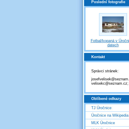
Poslední fotografie
Fotbal/kopaná v Úročni
datech
Kontakt
Správci stránek:
josefvelisek@seznam.
velisekc@seznam.cz;
Oblíbené odkazy
TJ Úročnice
Úročnice na Wikipedia
MLK Úročnice