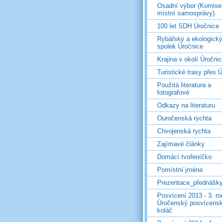
Osadní výbor (Komise
místní samosprávy)
100 let SDH Úročnice
Rybářský a ekologick
spolek Úročnice
Krajina v okolí Úročni
Turistické trasy přes Ú
Použitá literatura a
fotografové
Odkazy na literaturu
Ouročenská rychta
Chvojenská rychta
Zajímavé články
Domácí tvořeníčko
Pomístní jména
Prezentace_přednášk
Posvícení 2013 - 3. r
Úročenský posvícens
koláč