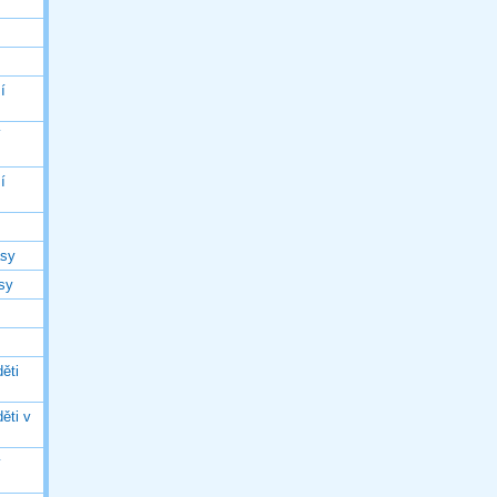
í
í
í
asy
asy
ěti
ěti v
ý