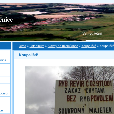
čnice
Vyhledávání
Úvod
»
Fotoalbum
»
Stavby na území obce
»
Koupaliště
»
Koupaliště
Koupaliště
nice
očnici
ce