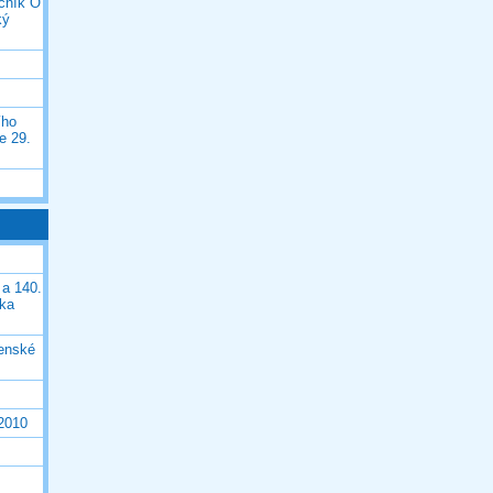
očník O
ký
ího
e 29.
 a 140.
ška
čenské
 2010