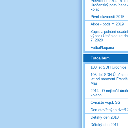
Posvícení 2014 - 4. r
Úročenský posvícens
koláč
Pivní slavnosti 2015
Akce - podzim 2019
Zápis z jednání osadn
výboru Úročnice ze dn
7. 2020
Fotbal/kopaná
Fotoalbum
100 let SDH Úročnice
105. let SDH Úročnice
let od narození Franti
Máši
2014 - O nejlepší úro
koleno
Cvičiště vojsk SS
Den otevřených dveří
Dětský den 2010
Dětský den 2011