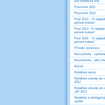
jiná umělecká díla
Posvícení 2011
Posvícení 2012
Pouť 2012 - "O nejlepš
pečené koleno"
Pouť 2013 -"O nejlepš
pečené koleno"
Pouť 2015 - "O nejlepš
pečené koleno"
Přírodní rezervace
Rozcestníky - cyklotr
Rozcestníky - pěší tr
Různé
Rybářské revíry
Rybářské závody pro d
2012
Rybářské závody pro d
září 2012
Rybářský a ekologick
spolek