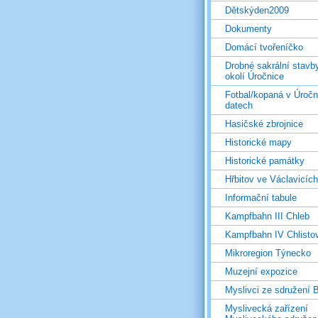
Dětskýden2009
Dokumenty
Domácí tvořeníčko
Drobné sakrální stavb
okolí Úročnice
Fotbal/kopaná v Úročn
datech
Hasičské zbrojnice
Historické mapy
Historické památky
Hřbitov ve Václavicích
Informační tabule
Kampfbahn III Chleb
Kampfbahn IV Chlisto
Mikroregion Týnecko
Muzejní expozice
Myslivci ze sdružení
Myslivecká zařízení