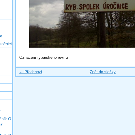
ý
ce
ročnici
Označení rybářského revíru
← Předchozí
Zpět do složky
y
očník O
ký