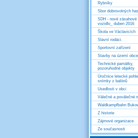
Rybníky
Sbor dobrovolných ha
SDH - nové zásahové
vozidlo_ duben 2016
Škola ve Václavicích
Slavní rodáci.
Sportovní zařízení
Stavby na území obce
Technické památky,
pozoruhodné objekty
Úročnice letecké pohl
snímky z balónů
Usedlosti v obci
Válečné a poválečné 
Waldkampfbahn Buko
Z historie
Zájmové organizace
Ze současnosti