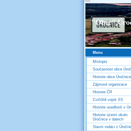
"Obec" Úro
Menu
Místopis
Současnost obce Úroč
Historie obce Úročnice
Zájmové organizace
Historie ČR
Cvičiště vojsk SS
Historie usedlostí v Úr
Historie území okolo
Úročnice v datech
Slavní rodáci z Úročni